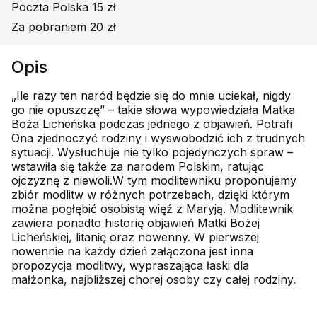
Poczta Polska 15 zł
Za pobraniem 20 zł
Opis
„Ile razy ten naród będzie się do mnie uciekał, nigdy
go nie opuszczę” – takie słowa wypowiedziała Matka
Boża Licheńska podczas jednego z objawień. Potrafi
Ona zjednoczyć rodziny i wyswobodzić ich z trudnych
sytuacji. Wysłuchuje nie tylko pojedynczych spraw –
wstawiła się także za narodem Polskim, ratując
ojczyznę z niewoli.W tym modlitewniku proponujemy
zbiór modlitw w różnych potrzebach, dzięki którym
można pogłębić osobistą więź z Maryją. Modlitewnik
zawiera ponadto historię objawień Matki Bożej
Licheńskiej, litanię oraz nowenny. W pierwszej
nowennie na każdy dzień załączona jest inna
propozycja modlitwy, wypraszająca łaski dla
małżonka, najbliższej chorej osoby czy całej rodziny.