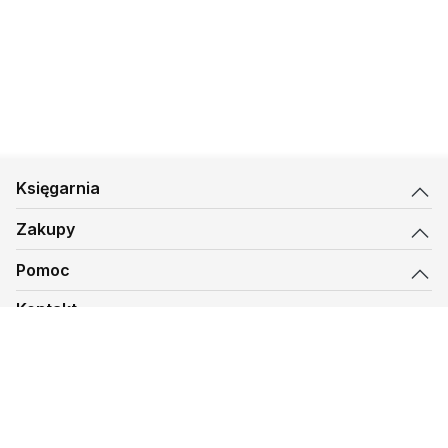
Księgarnia
Zakupy
Pomoc
Kontakt
biuro@kmt.pl
Księgarnia
© 1997-
2026
Księgarnia Mateusza, kmt.pl