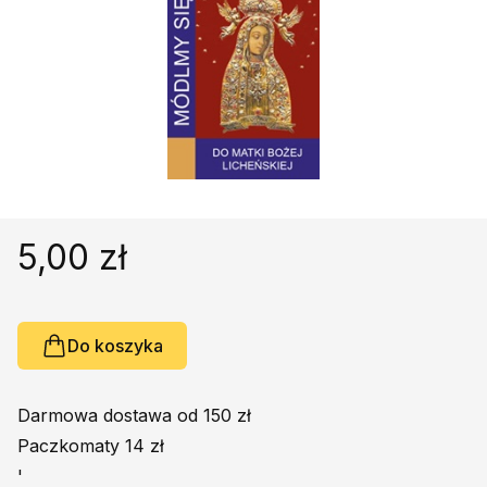
Religie
Śpiewniki
Kultura
Książki obcojęzyczne
Poradniki, leksykony...
Dewocjonalia
Inne
Podręczniki szkolne
5,00 zł
Promocja
Do koszyka
Darmowa dostawa od 150 zł
Paczkomaty 14 zł
'