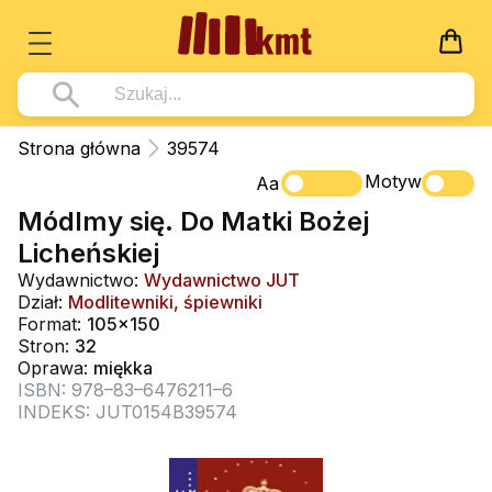
Książki
Strona główna
39574
Wszystko z kategorii - Książki
Motyw
Multimedia
Aa
Módlmy się. Do Matki Bożej
Pismo Święte
Wszystko z kategorii - Multimedia
Dla Dzieci
Licheńskiej
Kościół Katolicki
DVD
Wszystko z kategorii - Dla Dzieci
Podręczniki
Wydawnictwo:
Wydawnictwo JUT
Duszpasterstwo
Dział:
Modlitewniki, śpiewniki
CD-ROM
Literatura (D)
Wszystko z kategorii - Podręczniki
Nowości
Format:
105x150
Teologia
Muzyka
Stron:
32
Płyty, DVD (D)
Podręczniki i pomoce dydaktyczne
Zaloguj się
Oprawa:
miękka
Życie chrześcijańskie
Rekolekcje i inne na CD
Podręczniki i pomoce dydaktyczne
ISBN: 978–83–6476211–6
Zabawa i Nauka
INDEKS: JUT0154B39574
Duchowość
Śpiew i modlitwa
Literatura piękna
Muzyka klasyczna