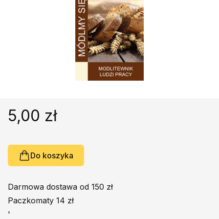
Religie
Śpiewniki
Kultura
Książki obcojęzyczne
Poradniki, leksykony...
Dewocjonalia
Inne
Podręczniki szkolne
5,00 zł
Promocja
Do koszyka
Darmowa dostawa od 150 zł
Paczkomaty 14 zł
'