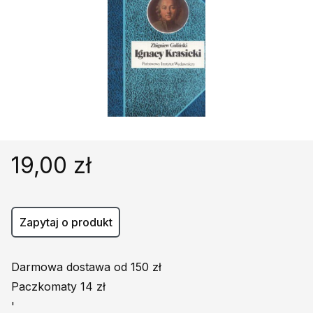
Religie
Śpiewniki
Kultura
Książki obcojęzyczne
Poradniki, leksykony...
Dewocjonalia
Inne
Podręczniki szkolne
19,00 zł
Promocja
Zapytaj o produkt
Darmowa dostawa od 150 zł
Paczkomaty 14 zł
'