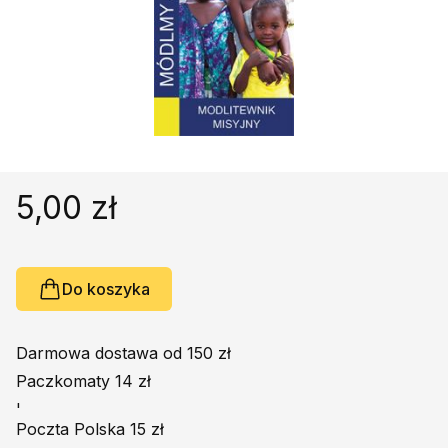
Religie
Śpiewniki
Kultura
Książki obcojęzyczne
Poradniki, leksykony...
Dewocjonalia
Inne
5,00 zł
Podręczniki szkolne
Promocja
Do koszyka
Darmowa dostawa od 150 zł
Paczkomaty 14 zł
'
Poczta Polska 15 zł