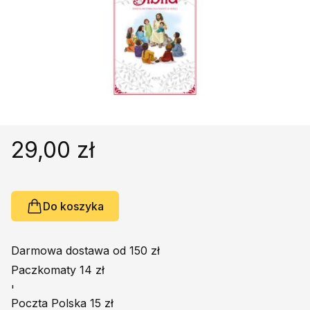
Religie
Śpiewniki
Kultura
Książki obcojęzyczne
Poradniki, leksykony...
Dewocjonalia
Inne
29,00 zł
Podręczniki szkolne
Promocja
Do koszyka
Darmowa dostawa od 150 zł
Paczkomaty 14 zł
'
Poczta Polska 15 zł