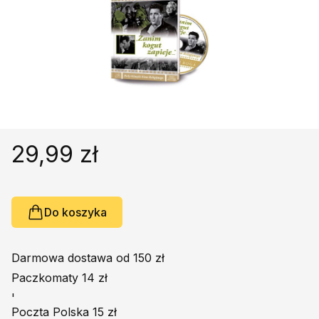
Religie
Śpiewniki
Kultura
Książki obcojęzyczne
Poradniki, leksykony...
Dewocjonalia
Inne
29,99 zł
Podręczniki szkolne
Promocja
Do koszyka
Darmowa dostawa od 150 zł
Paczkomaty 14 zł
'
Poczta Polska 15 zł