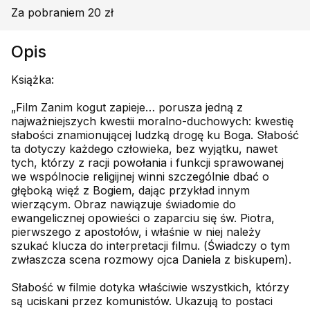
Za pobraniem 20 zł
Opis
Książka:
„Film Zanim kogut zapieje… porusza jedną z
najważniejszych kwestii moralno-duchowych: kwestię
słabości znamionującej ludzką drogę ku Boga. Słabość
ta dotyczy każdego człowieka, bez wyjątku, nawet
tych, którzy z racji powołania i funkcji sprawowanej
we wspólnocie religijnej winni szczególnie dbać o
głęboką więź z Bogiem, dając przykład innym
wierzącym. Obraz nawiązuje świadomie do
ewangelicznej opowieści o zaparciu się św. Piotra,
pierwszego z apostołów, i właśnie w niej należy
szukać klucza do interpretacji filmu. (Świadczy o tym
zwłaszcza scena rozmowy ojca Daniela z biskupem).
Słabość w filmie dotyka właściwie wszystkich, którzy
są uciskani przez komunistów. Ukazują to postaci