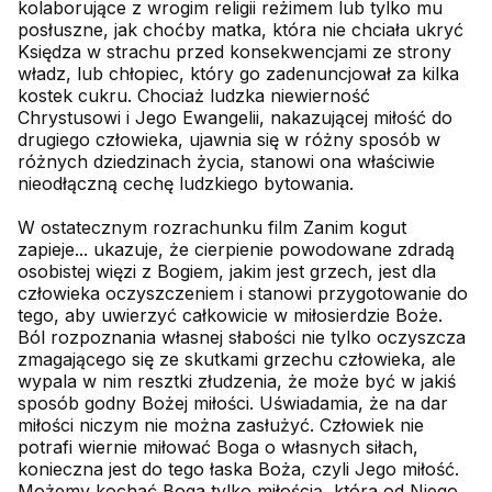
kolaborujące z wrogim religii reżimem lub tylko mu
posłuszne, jak choćby matka, która nie chciała ukryć
Księdza w strachu przed konsekwencjami ze strony
władz, lub chłopiec, który go zadenuncjował za kilka
kostek cukru. Chociaż ludzka niewierność
Chrystusowi i Jego Ewangelii, nakazującej miłość do
drugiego człowieka, ujawnia się w różny sposób w
różnych dziedzinach życia, stanowi ona właściwie
nieodłączną cechę ludzkiego bytowania.
W ostatecznym rozrachunku film Zanim kogut
zapieje... ukazuje, że cierpienie powodowane zdradą
osobistej więzi z Bogiem, jakim jest grzech, jest dla
człowieka oczyszczeniem i stanowi przygotowanie do
tego, aby uwierzyć całkowicie w miłosierdzie Boże.
Ból rozpoznania własnej słabości nie tylko oczyszcza
zmagającego się ze skutkami grzechu człowieka, ale
wypala w nim resztki złudzenia, że może być w jakiś
sposób godny Bożej miłości. Uświadamia, że na dar
miłości niczym nie można zasłużyć. Człowiek nie
potrafi wiernie miłować Boga o własnych siłach,
konieczna jest do tego łaska Boża, czyli Jego miłość.
Możemy kochać Boga tylko miłością, która od Niego