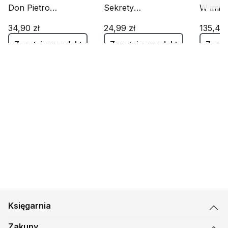
Don Pietro
Sekrety
W imię
Pappagallo
Dominikanów
(Książ
(książeczka+DVD)
34,90 zł
(Książka+DVD)
24,99 zł
135,45 
Zapytaj o produkt
Zapytaj o produkt
Zapyt
Księgarnia
Zakupy