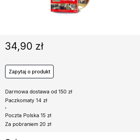
Religie
Śpiewniki
Kultura
Książki obcojęzyczne
Poradniki, leksykony...
34,90 zł
Dewocjonalia
Inne
Podręczniki szkolne
Zapytaj o produkt
Promocja
Darmowa dostawa od 150 zł
Paczkomaty 14 zł
'
Poczta Polska 15 zł
Za pobraniem 20 zł