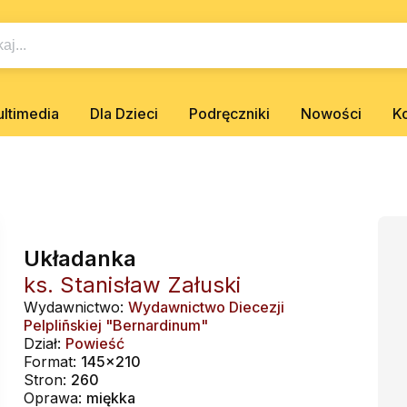
ltimedia
Dla Dzieci
Podręczniki
Nowości
K
Układanka
ks. Stanisław Załuski
Wydawnictwo:
Wydawnictwo Diecezji
Pelpliñskiej "Bernardinum"
Dział:
Powieść
Format:
145x210
Stron:
260
Oprawa:
miękka