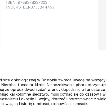
ISBN: 9788378237303
INDEKS: BER0733B44453
 klinice onkologicznej w Bostonie zwraca uwagę na wiszący 
Nieroba, fundator kliniki. Nieoczekiwanie pisarz otrzymuje
iej że oprócz dwóch zdań w encyklopedii nic o fundatorze 
nając karkołomne śledztwo, musi cofnąć się do czasów I w
stoleciu i okresie II wojny, dotrzeć i porozmawiać z wielo
wającą historię o miłości, nienawiści i zemście.