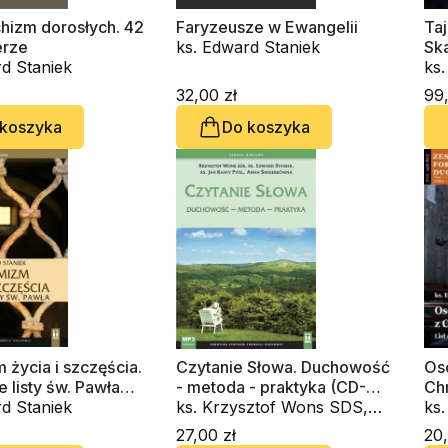
hizm dorosłych. 42
Faryzeusze w Ewangelii
Taj
erze
ks. Edward Staniek
Sk
d Staniek
ks.
32,00 zł
99,
 koszyka
Do koszyka
życia i szczęścia.
Czytanie Słowa. Duchowość
Oso
 listy św. Pawła
- metoda - praktyka (CD-
Chr
obook)
d Staniek
audiobook)
ks. Krzysztof Wons SDS,
Rzy
ks.
ks. Edward Staniek, ks. Jan
Du
27,00 zł
20,
Kanty Pytel, Anna