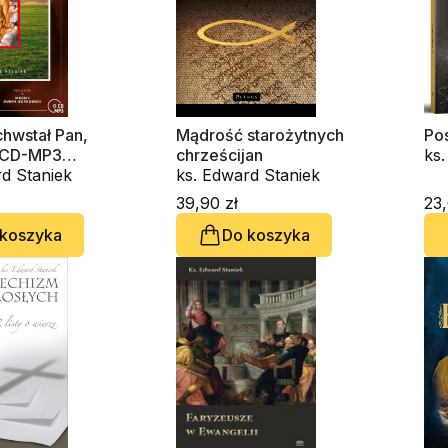
hwstał Pan,
Mądrość starożytnych
Pos
 (CD-MP3
chrześcijan
ks.
k)
d Staniek
ks. Edward Staniek
39,90 zł
23,
 koszyka
Do koszyka