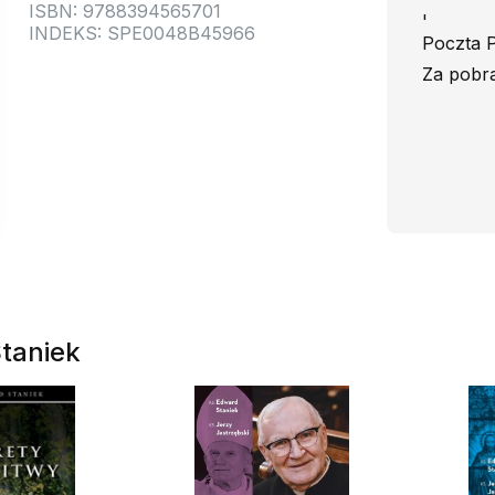
ISBN: 9788394565701
'
INDEKS: SPE0048B45966
Poczta P
Za pobra
Staniek