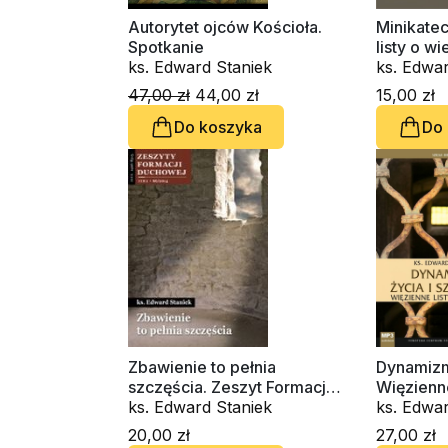
Autorytet ojców Kościoła.
Minikatec
Spotkanie
listy o wi
ks. Edward Staniek
ks. Edwar
47,00 zł
44,00 zł
15,00 zł
Do koszyka
Do
Zbawienie to pełnia
Dynamizm 
szczęścia. Zeszyt Formacji
Więzienne
Duchowej nr 66
ks. Edward Staniek
(CD-audi
ks. Edwar
20,00 zł
27,00 zł