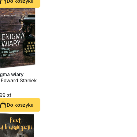
Do koszyka
igma wiary
 Edward Staniek
99 zł
Do koszyka