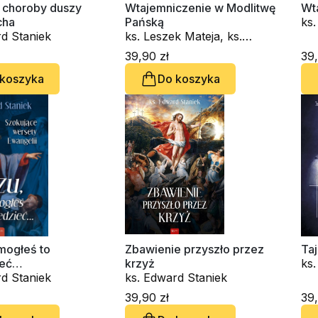
i choroby duszy
Wtajemniczenie w Modlitwę
Wt
cha
Pańską
ks.
d Staniek
ks. Leszek Mateja, ks.
Le
Edward Staniek
39,90 zł
39,
 koszyka
Do koszyka
mogłeś to
Zbawienie przyszło przez
Ta
ieć…
krzyż
ks.
d Staniek
ks. Edward Staniek
39,90 zł
39,