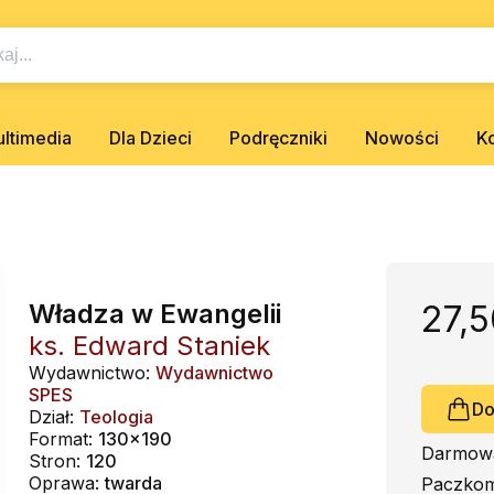
ltimedia
Dla Dzieci
Podręczniki
Nowości
K
Władza w Ewangelii
27,5
ks. Edward Staniek
Wydawnictwo:
Wydawnictwo
SPES
Do
Dział:
Teologia
Format:
130x190
Darmowa
Stron:
120
Oprawa:
twarda
Paczkom