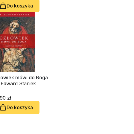
Do koszyka
łowiek mówi do Boga
 Edward Staniek
90 zł
Do koszyka