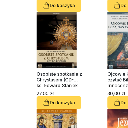
Do koszyka
Do
Osobiste spotkanie z
Ojcowie 
Chrystusem (CD-
czytać Bi
audiobook)
ks. Edward Staniek
audioboo
Innocenz
OSBCam.,
27,00 zł
30,00 zł
Staniek,
Do koszyka
Do
OFMCap, 
Wons SD