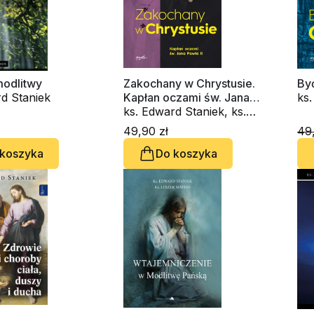
modlitwy
Zakochany w Chrystusie.
Być
d Staniek
Kapłan oczami św. Jana
ks.
Pawła II
ks. Edward Staniek, ks.
Jer
Jerzy Jastrzębski
49,90 zł
49,
 koszyka
Do koszyka