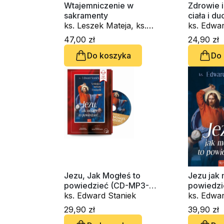
Wtajemniczenie w
Zdrowie 
sakramenty
ciała i du
ks. Leszek Mateja, ks.
ks. Edwar
Edward Staniek
47,00 zł
24,90 zł
Do koszyka
Do
Jezu, Jak Mogłeś to
Jezu jak 
powiedzieć (CD-MP3-
powiedz
audiobook)
ks. Edward Staniek
ks. Edwar
29,90 zł
39,90 zł