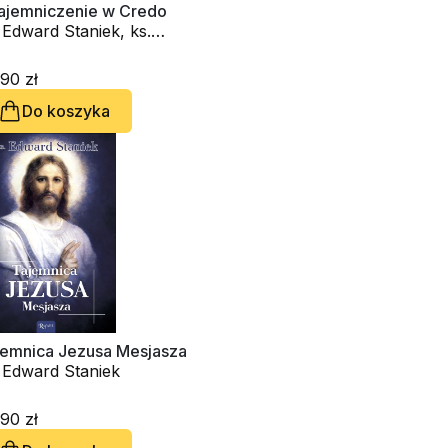
ajemniczenie w Credo
 Edward Staniek, ks.
szek Mateja
90 zł
Do koszyka
jemnica Jezusa Mesjasza
 Edward Staniek
90 zł