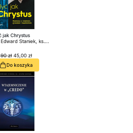
 jak Chrystus
 Edward Staniek, ks.
zy Jastrzębski
90 zł
45,00 zł
Do koszyka