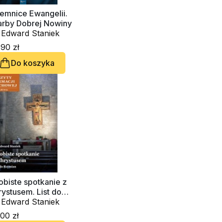
emnice Ewangelii.
arby Dobrej Nowiny
 Edward Staniek
90 zł
Do koszyka
biste spotkanie z
ystusem. List do
mian. Zeszyt Formacji
 Edward Staniek
chowej nr 58
00 zł