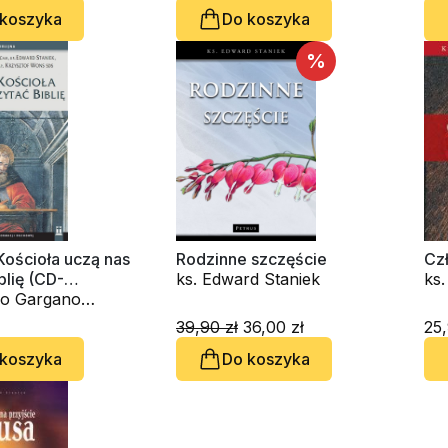
 koszyka
Do koszyka
Świderkówna
%
Kościoła uczą nas
Rodzinne szczęście
Cz
blię (CD-
ks. Edward Staniek
ks.
k)
o Gargano
 ks. Edward
39,90 zł
36,00 zł
25,
 Dariusz Kasprzak
 koszyka
Do koszyka
ks. Krzysztof
S