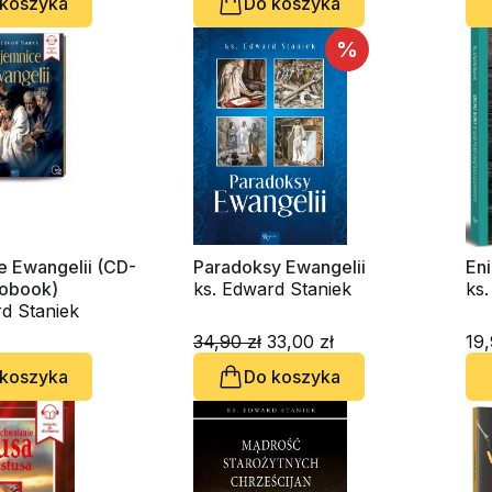
 koszyka
Do koszyka
%
e Ewangelii (CD-
Paradoksy Ewangelii
En
obook)
ks. Edward Staniek
ks.
d Staniek
34,90 zł
33,00 zł
19,
 koszyka
Do koszyka