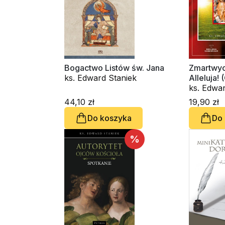
Bogactwo Listów św. Jana
Zmartwyc
ks. Edward Staniek
Alleluja!
audioboo
ks. Edwar
44,10 zł
19,90 zł
Do koszyka
Do
%