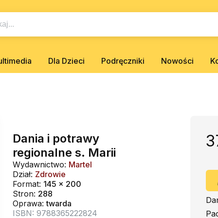
ltimedia
Dla Dzieci
Podręczniki
Nowości
K
Dania i potrawy
3
regionalne s. Marii
Wydawnictwo:
Martel
Dział:
Zdrowie
Format:
145 x 200
Stron:
288
Da
Oprawa:
twarda
ISBN: 9788365222824
Pa