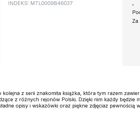
INDEKS: MTL0009B46037
'
Poc
Za 
to kolejna z serii znakomita książka, która tym razem zawi
ące z różnych rejonów Polski. Dzięki nim każdy będzie m
kładne opisy i wskazówki oraz piękne zdjęciaz pewnością