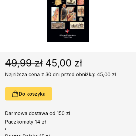
Religie
Śpiewniki
Kultura
Książki obcojęzyczne
Poradniki, leksykony...
Dewocjonalia
Inne
49,99 zł
45,00 zł
Podręczniki szkolne
Najniższa cena z 30 dni przed obniżką: 45,00 zł
Promocja
Do koszyka
Darmowa dostawa od 150 zł
Paczkomaty 14 zł
'