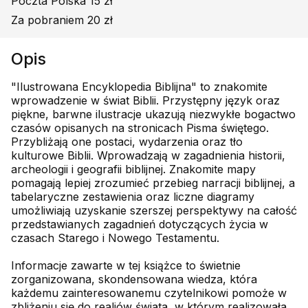
Poczta Polska 15 zł
Za pobraniem 20 zł
Opis
"Ilustrowana Encyklopedia Biblijna" to znakomite
wprowadzenie w świat Biblii. Przystępny język oraz
piękne, barwne ilustracje ukazują niezwykłe bogactwo
czasów opisanych na stronicach Pisma świętego.
Przybliżają one postaci, wydarzenia oraz tło
kulturowe Biblii. Wprowadzają w zagadnienia historii,
archeologii i geografii biblijnej. Znakomite mapy
pomagają lepiej zrozumieć przebieg narracji biblijnej, a
tabelaryczne zestawienia oraz liczne diagramy
umożliwiają uzyskanie szerszej perspektywy na całość
przedstawianych zagadnień dotyczących życia w
czasach Starego i Nowego Testamentu.
Informacje zawarte w tej książce to świetnie
zorganizowana, skondensowana wiedza, która
każdemu zainteresowanemu czytelnikowi pomoże w
zbliżeniu się do realiów świata, w którym realizowała