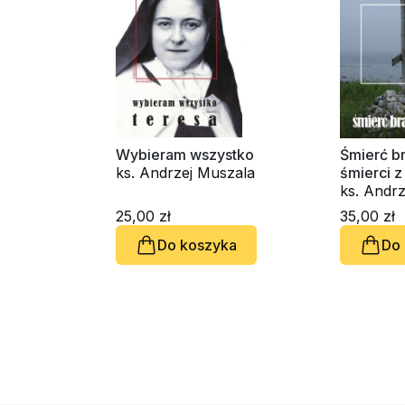
Wybieram wszystko
Śmierć b
ks. Andrzej Muszala
śmierci z
ks. Andr
25,00 zł
35,00 zł
Do koszyka
Do