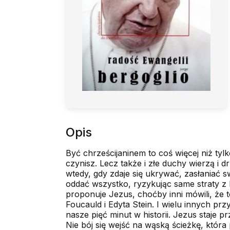
Opis
Być chrześcijaninem to coś więcej niż tyl
czynisz. Lecz także i złe duchy wierzą i 
wtedy, gdy zdaje się ukrywać, zasłaniać 
oddać wszystko, ryzykując same straty z 
proponuje Jezus, choćby inni mówili, że to
Foucauld i Edyta Stein. I wielu innych prz
nasze pięć minut w historii. Jezus staje 
Nie bój się wejść na wąską ścieżkę, która