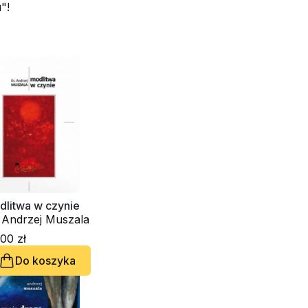
"!
dlitwa w czynie
. Andrzej Muszala
00 zł
Do koszyka