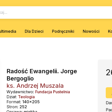
ltimedia
Dla Dzieci
Podręczniki
Nowości
K
Radość Ewangelii. Jorge
2
Bergoglio
ks. Andrzej Muszala
Wydawnictwo:
Fundacja Pustelnia
Dział:
Teologia
Format:
140x205
Da
Stron:
252
Pa
Oprawa:
miękka