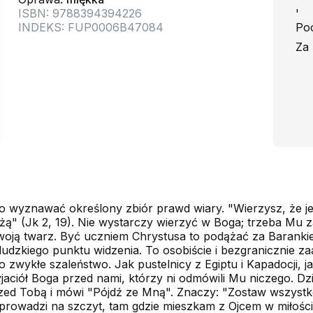
ISBN: 9788394394226
'
INDEKS: FUP0006B47084
Poc
Za 
ko wyznawać określony zbiór prawd wiary. "Wierzysz, że je
drżą" (Jk 2, 19). Nie wystarczy wierzyć w Boga; trzeba Mu
swoją twarz. Być uczniem Chrystusa to podążać za Barankie
ludzkiego punktu widzenia. To osobiście i bezgranicznie z
 zwykłe szaleństwo. Jak pustelnicy z Egiptu i Kapadocji, ja
yjaciół Boga przed nami, którzy ni odmówili Mu niczego. Dzi
przed Tobą i mówi "Pójdź ze Mną". Znaczy: "Zostaw wszystko
 prowadzi na szczyt, tam gdzie mieszkam z Ojcem w miłości