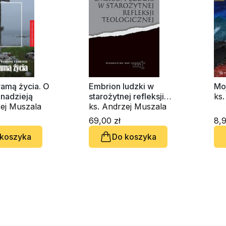
ramą życia. O
Embrion ludzki w
Mo
 nadzieją
starożytnej refleksji
ks
zej Muszala
teologicznej
ks. Andrzej Muszala
69,00 zł
8,9
 koszyka
Do koszyka