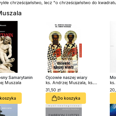
kłe chrześcijaństwo, lecz "o chrześcijaństwo do kwadratu
 Muszala
sny Samarytanin
Ojcowie naszej wiary
Mo
zej Muszala
ks. Andrzej Muszala, ks.
ks
Robert J. Woźniak
31,50 zł
20,
 koszyka
Do koszyka