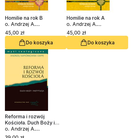
Homilie na rok B
Homilie na rok A
o. Andrzej A.
o. Andrzej A.
Napiórkowski OSPPE
Napiórkowski OSPPE
45,00 zł
45,00 zł
Do koszyka
Do koszyka
Reforma i rozwój
Kościoła. Duch Boży i
instytucja
o. Andrzej A.
Napiórkowski OSPPE
39,00 zł