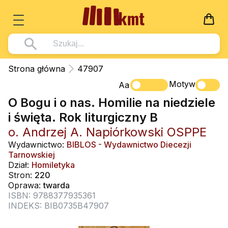
Książki
Strona główna
47907
Wszystko z kategorii - Książki
Motyw
Multimedia
Aa
O Bogu i o nas. Homilie na niedziele
Pismo Święte
Wszystko z kategorii - Multimedia
Dla Dzieci
i święta. Rok liturgiczny B
Kościół Katolicki
DVD
Wszystko z kategorii - Dla Dzieci
Podręczniki
o. Andrzej A. Napiórkowski OSPPE
Duszpasterstwo
CD-ROM
Literatura (D)
Wydawnictwo:
BIBLOS - Wydawnictwo Diecezji
Wszystko z kategorii - Podręczniki
Nowości
Tarnowskiej
Teologia
Muzyka
Płyty, DVD (D)
Podręczniki i pomoce dydaktyczne
Zaloguj się
Dział:
Homiletyka
Życie chrześcijańskie
Stron:
220
Rekolekcje i inne na CD
Podręczniki i pomoce dydaktyczne
Zabawa i Nauka
Oprawa:
twarda
Duchowość
ISBN: 9788377935361
Śpiew i modlitwa
INDEKS: BIB0735B47907
Literatura piękna
Muzyka klasyczna