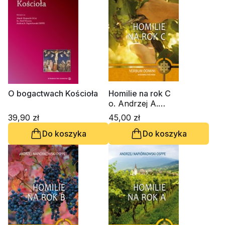
O bogactwach Kościoła
Homilie na rok C
o. Andrzej A.
Napiórkowski OSPPE
39,90 zł
45,00 zł
Do koszyka
Do koszyka