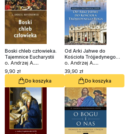
Boski chleb człowieka.
Od Arki Jahwe do
Tajemnice Eucharystii
Kościoła Trójjedynego
o. Andrzej A.
Boga
o. Andrzej A.
Napiórkowski OSPPE
Napiórkowski OSPPE
9,90 zł
39,90 zł
Do koszyka
Do koszyka