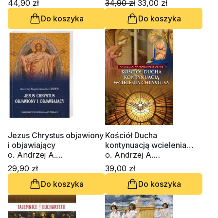
44,90 zł
34,90 zł
33,00 zł
Do koszyka
Do koszyka
Jezus Chrystus objawiony
Kościół Ducha
i objawiający
kontynuacją wcielenia
o. Andrzej A.
Chrystusa
o. Andrzej A.
Napiórkowski OSPPE
Napiórkowski OSPPE
29,90 zł
39,00 zł
Do koszyka
Do koszyka