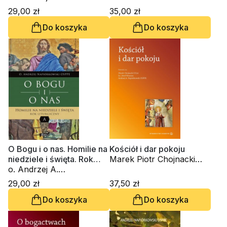
Napiórkowski OSPPE
29,00 zł
35,00 zł
Do koszyka
Do koszyka
O Bogu i o nas. Homilie na
Kościół i dar pokoju
niedziele i święta. Rok
Marek Piotr Chojnacki
liturgiczny A
o. Andrzej A.
Ocist, o. Andrzej A.
Napiórkowski OSPPE
Napiórkowski OSPPE, ks.
29,00 zł
37,50 zł
Józef Morawa
Do koszyka
Do koszyka