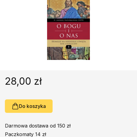
Religie
Śpiewniki
Kultura
Książki obcojęzyczne
Poradniki, leksykony...
Dewocjonalia
Inne
Podręczniki szkolne
Promocja
28,00 zł
Do koszyka
Darmowa dostawa od 150 zł
Paczkomaty 14 zł