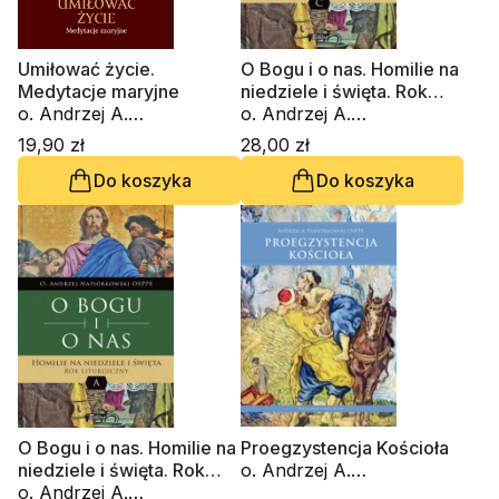
Umiłować życie.
O Bogu i o nas. Homilie na
Medytacje maryjne
niedziele i święta. Rok
o. Andrzej A.
liturgiczny C
o. Andrzej A.
Napiórkowski OSPPE
Napiórkowski OSPPE
19,90 zł
28,00 zł
Do koszyka
Do koszyka
O Bogu i o nas. Homilie na
Proegzystencja Kościoła
niedziele i święta. Rok
o. Andrzej A.
liturgiczny A
o. Andrzej A.
Napiórkowski OSPPE