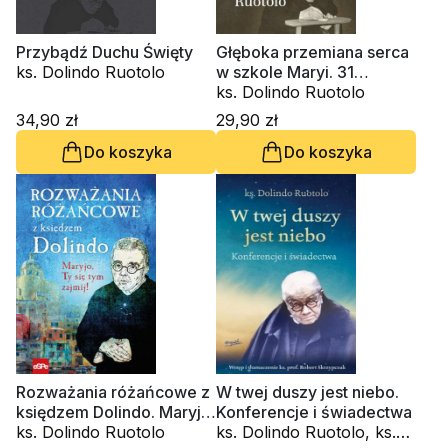
Przybądź Duchu Święty
Głęboka przemiana serca
ks. Dolindo Ruotolo
w szkole Maryi. 31
medytacji
ks. Dolindo Ruotolo
34,90 zł
29,90 zł
Do koszyka
Do koszyka
Rozważania różańcowe z
W twej duszy jest niebo.
księdzem Dolindo. Maryjo,
Konferencje i świadectwa
Ty się tym zajmij
ks. Dolindo Ruotolo
ks. Dolindo Ruotolo, ks.