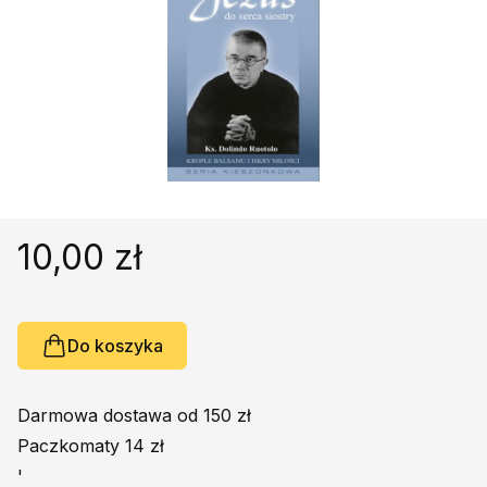
Religie
Śpiewniki
Kultura
Książki obcojęzyczne
Poradniki, leksykony...
Dewocjonalia
Inne
Podręczniki szkolne
10,00 zł
Promocja
Do koszyka
Darmowa dostawa od 150 zł
Paczkomaty 14 zł
'