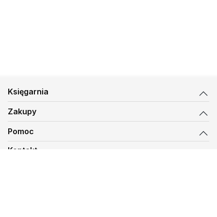
Księgarnia
Zakupy
Pomoc
Kontakt
biuro@kmt.pl
Księgarnia
© 1997-
2026
Księgarnia Mateusza, kmt.pl