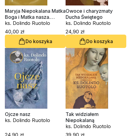
Maryja Niepokalana Matka
Owoce i charyzmaty
Boga i Matka nasza.
Ducha Świętego
Księga 3
ks. Dolindo Ruotolo
ks. Dolindo Ruotolo
40,00 zł
24,90 zł
Do koszyka
Do koszyka
Ojcze nasz
Tak widziałem
ks. Dolindo Ruotolo
Niepokalaną
ks. Dolindo Ruotolo
24,90 zł
39,90 zł