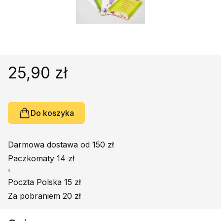
Religie
Śpiewniki
Kultura
Książki obcojęzyczne
Poradniki, leksykony...
25,90 zł
Dewocjonalia
Inne
Podręczniki szkolne
Do koszyka
Promocja
Darmowa dostawa od 150 zł
Paczkomaty 14 zł
'
Poczta Polska 15 zł
Za pobraniem 20 zł