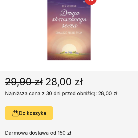
Religie
Śpiewniki
Kultura
Książki obcojęzyczne
Poradniki, leksykony...
Dewocjonalia
Inne
Podręczniki szkolne
Promocja
29,90 zł
28,00 zł
Najniższa cena z 30 dni przed obniżką: 28,00 zł
Do koszyka
Darmowa dostawa od 150 zł