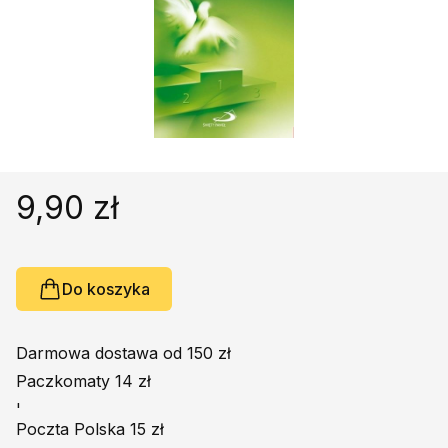
Religie
Śpiewniki
Kultura
Książki obcojęzyczne
Poradniki, leksykony...
Dewocjonalia
Inne
9,90 zł
Podręczniki szkolne
Promocja
Do koszyka
Darmowa dostawa od 150 zł
Paczkomaty 14 zł
'
Poczta Polska 15 zł