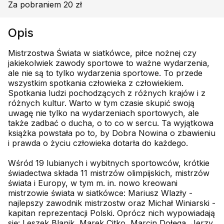
Za pobraniem 20 zł
Opis
Mistrzostwa Świata w siatkówce, piłce nożnej czy
jakiekolwiek zawody sportowe to ważne wydarzenia,
ale nie są to tylko wydarzenia sportowe. To przede
wszystkim spotkania człowieka z człowiekiem.
Spotkania ludzi pochodzących z różnych krajów i z
różnych kultur. Warto w tym czasie skupić swoją
uwagę nie tylko na wydarzeniach sportowych, ale
także zadbać o ducha, o to co w sercu. Ta wyjątkowa
książka powstała po to, by Dobra Nowina o zbawieniu
i prawda o życiu człowieka dotarła do każdego.
Wśród 19 lubianych i wybitnych sportowców, krótkie
świadectwa składa 11 mistrzów olimpijskich, mistrzów
świata i Europy, w tym m. in. nowo kreowani
mistrzowie świata w siatkówce: Mariusz Wlazły -
najlepszy zawodnik mistrzostw oraz Michał Winiarski -
kapitan reprezentacji Polski. Oprócz nich wypowiadają
się: Leszek Blanik, Marek Citko, Marcin Dołęga, Jerzy