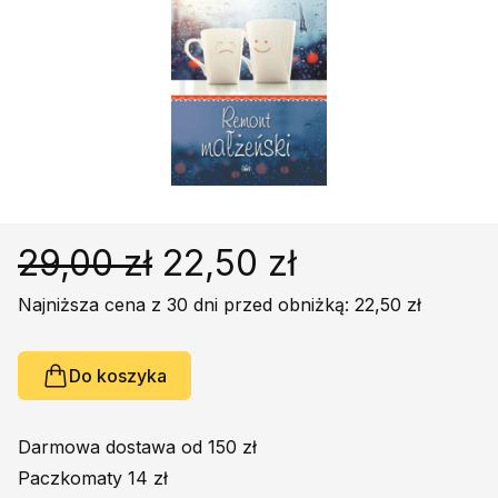
Religie
Śpiewniki
Kultura
Książki obcojęzyczne
Poradniki, leksykony...
Dewocjonalia
Inne
Podręczniki szkolne
29,00 zł
22,50 zł
Promocja
Najniższa cena z 30 dni przed obniżką: 22,50 zł
Do koszyka
Darmowa dostawa od 150 zł
Paczkomaty 14 zł