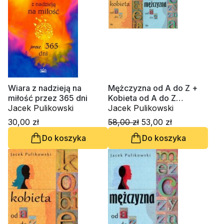
Wiara z nadzieją na
Mężczyzna od A do Z +
miłość przez 365 dni
Kobieta od A do Z
Jacek Pulikowski
(Komplet 2 książek)
Jacek Pulikowski
30,00 zł
58,00 zł
53,00 zł
Do koszyka
Do koszyka