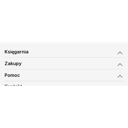
Księgarnia
Zakupy
Pomoc
Kontakt
biuro@kmt.pl
Księgarnia
© 1997-
2026
Księgarnia Mateusza, kmt.pl