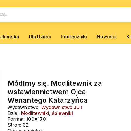
ltimedia
Dla Dzieci
Podręczniki
Nowości
K
Módlmy się. Modlitewnik za
wstawiennictwem Ojca
Wenantego Katarzyńca
Wydawnictwo:
Wydawnictwo JUT
Dział:
Modlitewniki, śpiewniki
Format:
100x170
Stron:
32
Oprawa:
miękka