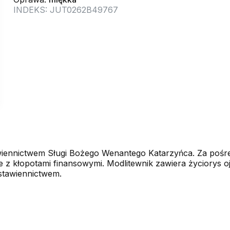
INDEKS: JUT0262B49767
awiennictwem Sługi Bożego Wenantego Katarzyńca. Za poś
ie z kłopotami finansowymi. Modlitewnik zawiera życiorys 
stawiennictwem.