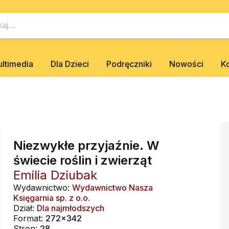
ltimedia
Dla Dzieci
Podręczniki
Nowości
K
Niezwykłe przyjaźnie. W
świecie roślin i zwierząt
Emilia Dziubak
Wydawnictwo:
Wydawnictwo Nasza
Księgarnia sp. z o.o.
Dział:
Dla najmłodszych
Format:
272x342
Stron:
28