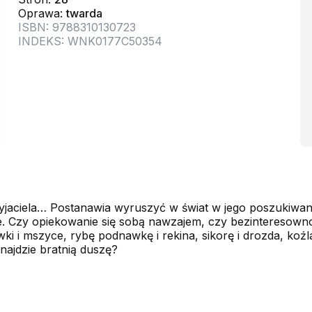
Oprawa:
twarda
ISBN: 9788310130723
INDEKS: WNK0177C50354
aciela… Postanawia wyruszyć w świat w jego poszukiwaniu
sze. Czy opiekowanie się sobą nawzajem, czy bezinteresow
i i mszyce, rybę podnawkę i rekina, sikorę i drozda, koź
znajdzie bratnią duszę?