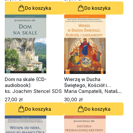
Do koszyka
Do koszyka
Dom na skale (CD-
Wierzę w Ducha
audiobook)
Świętego, Kościół i
ks. Joachim Stencel SDS
sakramenty (CD-
Maria Campatelli, Nataša
audiobook)
Govekar, Marko Ivan
27,00 zł
30,00 zł
Rupnik SJ, ks. Joachim
Do koszyka
Do koszyka
Stencel SDS, ks. Piotr
Szyrszeń SDS, Ryszard
Stankiewicz SDS