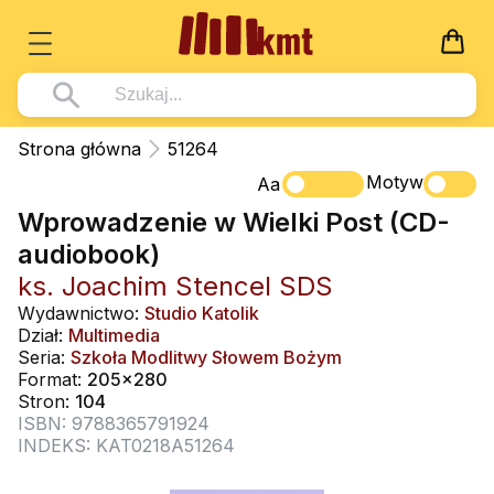
Książki
Strona główna
51264
Wszystko z kategorii - Książki
Motyw
Multimedia
Aa
Wprowadzenie w Wielki Post (CD-
Pismo Święte
Wszystko z kategorii - Multimedia
Dla Dzieci
audiobook)
Kościół Katolicki
DVD
Wszystko z kategorii - Dla Dzieci
Podręczniki
ks. Joachim Stencel SDS
Duszpasterstwo
CD-ROM
Literatura (D)
Wydawnictwo:
Studio Katolik
Wszystko z kategorii - Podręczniki
Nowości
Dział:
Multimedia
Teologia
Muzyka
Płyty, DVD (D)
Podręczniki i pomoce dydaktyczne
Zaloguj się
Seria:
Szkoła Modlitwy Słowem Bożym
Życie chrześcijańskie
Format:
205x280
Rekolekcje i inne na CD
Podręczniki i pomoce dydaktyczne
Zabawa i Nauka
Stron:
104
Duchowość
ISBN: 9788365791924
Śpiew i modlitwa
INDEKS: KAT0218A51264
Literatura piękna
Muzyka klasyczna