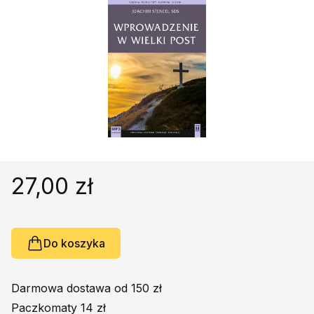
Religie
Śpiewniki
Kultura
Książki obcojęzyczne
Poradniki, leksykony...
Dewocjonalia
Inne
Podręczniki szkolne
Promocja
27,00 zł
Do koszyka
Darmowa dostawa od 150 zł
Paczkomaty 14 zł