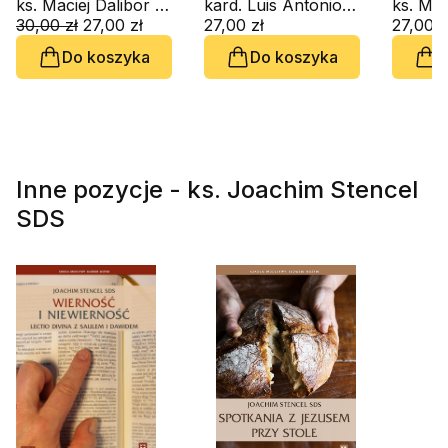
cenna Krew,
ks. Maciej Dalibor SDS
nadzieja (CD-
kard. Luis Antonio G. Tagle
umocni
potężny Duch.
30,00 zł
27,00 zł
audiobook)
27,00 zł
powołan
27,00 z
Lectio divina na
Lectio 
Do koszyka
Do koszyka
D
koniec oktawy
Drugieg
Wielkiej Nocy
Piotra
Inne pozycje - ks. Joachim Stencel
SDS