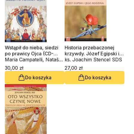
Wstąpił do nieba, siedzi
Historia przebaczonej
po prawicy Ojca (CD-
krzywdy. Józef Egipski i
audiobook)
Maria Campatelli, Nataša
jego rodzina (CD -
ks. Joachim Stencel SDS
Govekar, Marko Ivan
audiobook)
30,00 zł
27,00 zł
Rupnik SJ, ks. Joachim
Do koszyka
Do koszyka
Stencel SDS, ks. Piotr
Szyrszeń SDS