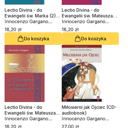
Lectio Divina - do
Lectio Divina - do
Ewangelii św. Marka (2)
Ewangelii św. Mateusza
(Tom 31)
Innocenzo Gargano
(6) (Tom 28)
Innocenzo Gargano
OSBCam.
OSBCam.
18,20 zł
18,20 zł
Do koszyka
Do koszyka
Lectio Divina - do
Miłosierni jak Ojciec (CD-
Ewangelii św. Mateusza
audiobook)
(5) (Tom 27)
Innocenzo Gargano
Innocenzo Gargano
OSBCam.
OSBCam.
18,20 zł
27,00 zł