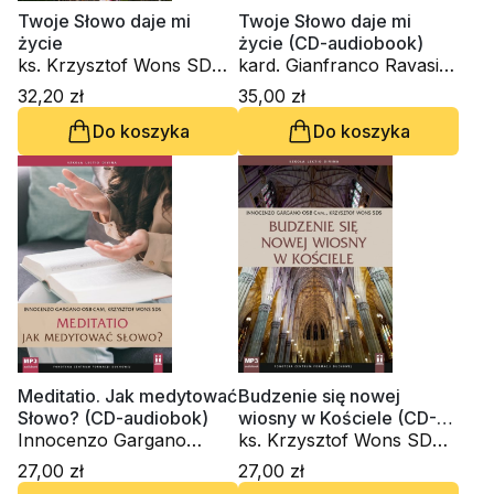
Twoje Słowo daje mi
Twoje Słowo daje mi
życie
życie (CD-audiobook)
ks. Krzysztof Wons SDS,
kard. Gianfranco Ravasi,
kard. Gianfranco Ravasi,
kardynał Grzegorz Ryś,
32,20 zł
35,00 zł
kardynał Grzegorz Ryś, o.
Amedeo Cencini FdCC, ks.
Do koszyka
Do koszyka
Raniero Cantalamessa
Waldemar Chrostowski,
OFM Cap., ks. Waldemar
Innocenzo Gargano
Chrostowski, Innocenzo
OSBCam., Danuta
Gargano OSBCam.,
Piekarz, Marko Ivan
Amedeo Cencini FdCC,
Rupnik SJ
Danuta Piekarz
Meditatio. Jak medytować
Budzenie się nowej
Słowo? (CD-audiobok)
wiosny w Kościele (CD-
Innocenzo Gargano
audiobook)
ks. Krzysztof Wons SDS,
OSBCam., ks. Krzysztof
Innocenzo Gargano
27,00 zł
27,00 zł
Wons SDS
OSBCam.