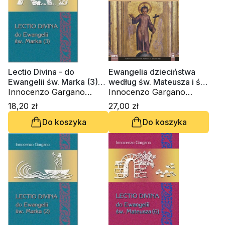
Lectio Divina - do
Ewangelia dzieciństwa
Ewangelii św. Marka (3)
według św. Mateusza i św.
(Tom 32)
Innocenzo Gargano
Łukasza (CD-audiobook)
Innocenzo Gargano
OSBCam.
OSBCam.
18,20 zł
27,00 zł
Do koszyka
Do koszyka