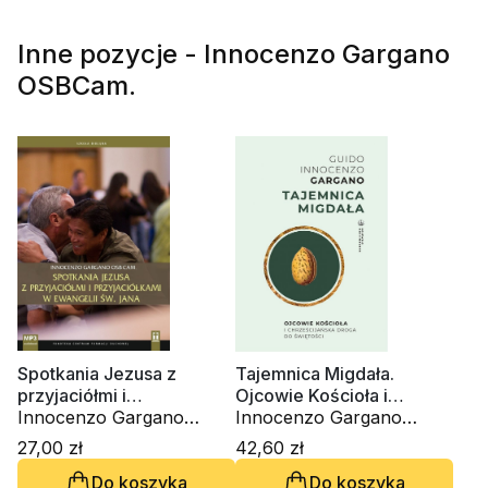
Inne pozycje - Innocenzo Gargano
OSBCam.
Spotkania Jezusa z
Tajemnica Migdała.
przyjaciółmi i
Ojcowie Kościoła i
przyjaciółkami (CD-
Innocenzo Gargano
chrześcijańska droga do
Innocenzo Gargano
audiobook)
OSBCam.
świętości
OSBCam.
27,00 zł
42,60 zł
Do koszyka
Do koszyka