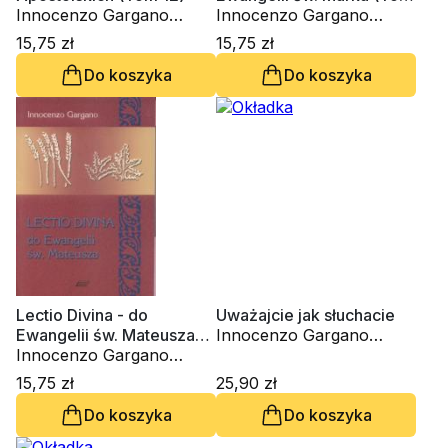
Innocenzo Gargano
3)
Innocenzo Gargano
OSBCam.
OSBCam.
15,75 zł
15,75 zł
Do koszyka
Do koszyka
Lectio Divina - do
Uważajcie jak słuchacie
Ewangelii św. Mateusza
Innocenzo Gargano
(1) (tom 2)
Innocenzo Gargano
OSBCam.
OSBCam.
15,75 zł
25,90 zł
Do koszyka
Do koszyka