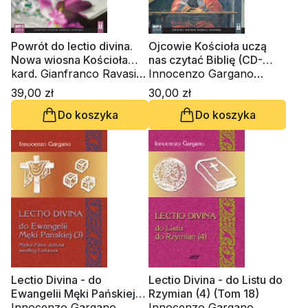
Powrót do lectio divina.
Ojcowie Kościoła uczą
Nowa wiosna Kościoła
nas czytać Biblię (CD-
(CD-audiobook)
kard. Gianfranco Ravasi,
audiobook)
Innocenzo Gargano
Innocenzo Gargano
OSBCam., ks. Edward
39,00 zł
30,00 zł
OSBCam., Amedeo
Staniek, Dariusz
Do koszyka
Do koszyka
Cencini FdCC, ks.
Kasprzak OFMCap, ks.
Waldemar Chrostowski,
Krzysztof Wons SDS
ks. Krzysztof Grzywocz
Lectio Divina - do
Lectio Divina - do Listu do
Ewangelii Męki Pańskiej
Rzymian (4) (Tom 18)
(3) (Tom 19)
Innocenzo Gargano
Innocenzo Gargano