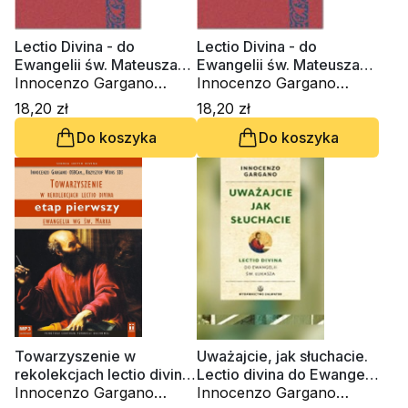
Lectio Divina - do
Lectio Divina - do
Ewangelii św. Mateusza
Ewangelii św. Mateusza
(3) (Tom 25)
Innocenzo Gargano
(2) (Tom 24)
Innocenzo Gargano
OSBCam.
OSBCam.
18,20 zł
18,20 zł
Do koszyka
Do koszyka
Towarzyszenie w
Uważajcie, jak słuchacie.
rekolekcjach lectio divina.
Lectio divina do Ewangelii
Ewangelia wg św. Marka
Innocenzo Gargano
św. Łukasza
Innocenzo Gargano