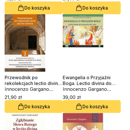
Do koszyka
Do koszyka
Przewodnik po
Ewangelia o Przyjaźni
rekolekcjach lectio divina.
Boga. Lectio divina do
Zeszyt 2
Innocenzo Gargano
Ewangelii św. Jana
Innocenzo Gargano
OSBCam., ks. Krzysztof
(6xCD-audiobook)
OSBCam.
21,90 zł
39,00 zł
Wons SDS
Do koszyka
Do koszyka