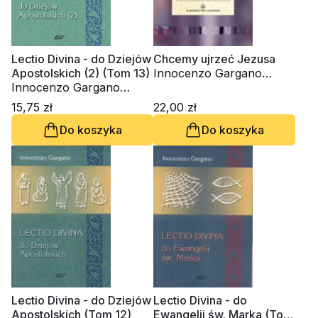
Lectio Divina - do Dziejów
Chcemy ujrzeć Jezusa
Apostolskich (2) (Tom 13)
Innocenzo Gargano
Innocenzo Gargano
OSBCam.
OSBCam.
15,75 zł
22,00 zł
Do koszyka
Do koszyka
Lectio Divina - do Dziejów
Lectio Divina - do
Apostolskich (Tom 12)
Ewangelii św. Marka (Tom