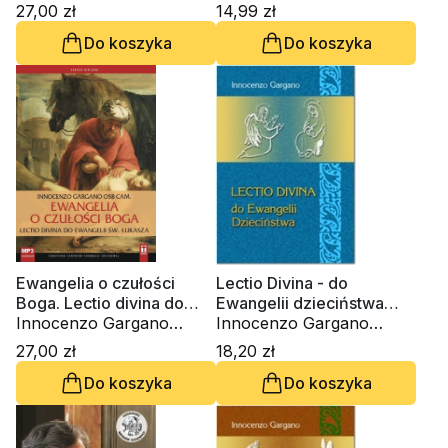
(CD-audiobook)
OSBCam., ks. Krzysztof
OSBCam.
27,00 zł
14,99 zł
Wons SDS
Do koszyka
Do koszyka
Ewangelia o czułości
Lectio Divina - do
Boga. Lectio divina do
Ewangelii dzieciństwa
Ewangelii św. Łukasza
Innocenzo Gargano
(Tom 23)
Innocenzo Gargano
(CD-Audiobook)
OSBCam.
OSBCam.
27,00 zł
18,20 zł
Do koszyka
Do koszyka