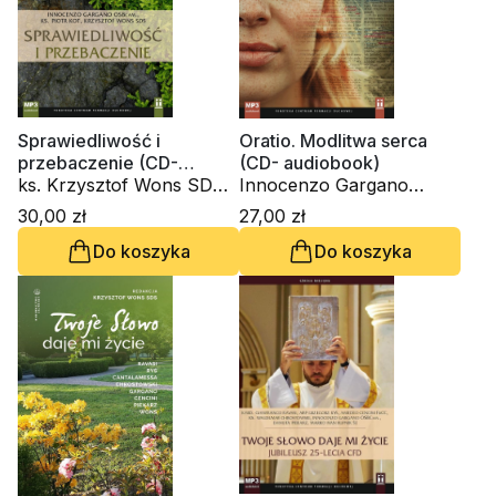
Sprawiedliwość i
Oratio. Modlitwa serca
przebaczenie (CD-
(CD- audiobook)
audiobook)
ks. Krzysztof Wons SDS,
Innocenzo Gargano
ks. Piotr Kot, Innocenzo
OSBCam., ks. Krzysztof
30,00 zł
27,00 zł
Gargano OSBCam.
Wons SDS
Do koszyka
Do koszyka