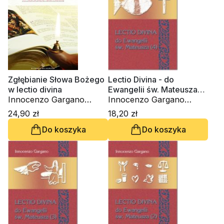
Zgłębianie Słowa Bożego
Lectio Divina - do
w lectio divina
Ewangelii św. Mateusza
Innocenzo Gargano
(4) (Tom 26)
Innocenzo Gargano
OSBCam.
OSBCam.
24,90 zł
18,20 zł
Do koszyka
Do koszyka