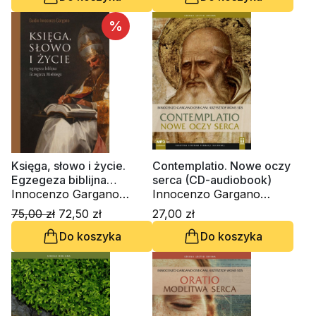
%
Księga, słowo i życie.
Contemplatio. Nowe oczy
Egzegeza biblijna
serca (CD-audiobook)
Grzegorza Wielkiego
Innocenzo Gargano
Innocenzo Gargano
OSBCam.
OSBCam., ks. Krzysztof
75,00 zł
72,50 zł
27,00 zł
Wons SDS
Do koszyka
Do koszyka