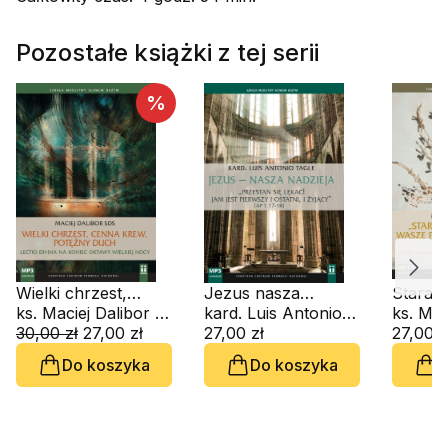
Pozostałe książki z tej serii
%
Wielki chrzest,
Jezus nasza
Starajci
cenna Krew,
ks. Maciej Dalibor SDS
nadzieja (CD-
kard. Luis Antonio G. Tagle
umocni
potężny Duch.
30,00 zł
27,00 zł
audiobook)
27,00 zł
powołan
27,00 z
Lectio divina na
Lectio 
Do koszyka
Do koszyka
D
koniec oktawy
Drugieg
Wielkiej Nocy
Piotra