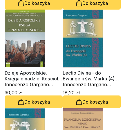
Do koszyka
Do koszyka
Dzieje Apostolskie.
Lectio Divina - do
Księga o nadziei Kościoła
Ewangelii św. Marka (4)
(CD- audiobook)
Innocenzo Gargano
(Tom 33)
Innocenzo Gargano
OSBCam., ks. Waldemar
OSBCam.
30,00 zł
18,20 zł
Chrostowski, Danuta
Do koszyka
Do koszyka
Piekarz