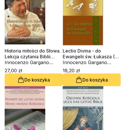
Historia miłości do Słowa.
Lectio Divina - do
Lekcja czytania Biblii
Ewangelii św. Łukasza (5)
(DVD)
Innocenzo Gargano
(Tom 22)
Innocenzo Gargano
OSBCam.
OSBCam.
27,00 zł
18,20 zł
Do koszyka
Do koszyka