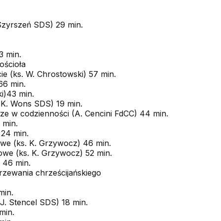
 Szyrszeń SDS) 29 min.
3 min.
ościoła
ie (ks. W. Chrostowski) 57 min.
66 min.
ki)43 min.
(K. Wons SDS) 19 min.
erze w codzienności (A. Cencini FdCC) 44 min.
 min.
 24 min.
owe (ks. K. Grzywocz) 46 min.
owe (ks. K. Grzywocz) 52 min.
) 46 min.
jrzewania chrześcijańskiego
min.
J. Stencel SDS) 18 min.
min.