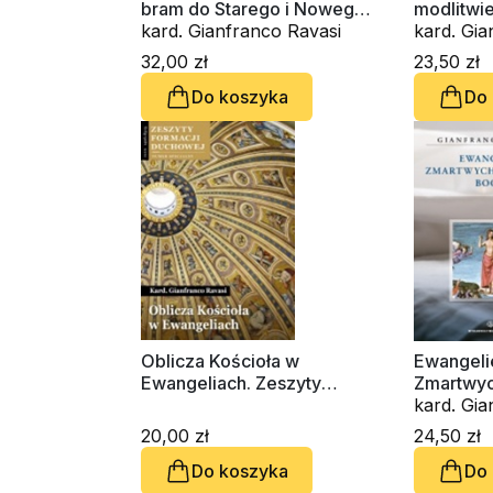
bram do Starego i Nowego
modlitwi
Testamentu
kard. Gianfranco Ravasi
kard. Gia
32,00 zł
23,50 zł
Do koszyka
Do
Oblicza Kościoła w
Ewangeli
Ewangeliach. Zeszyty
Zmartwyc
Formacji Duchowej. Numer
kard. Gia
Specjalny
20,00 zł
24,50 zł
Do koszyka
Do