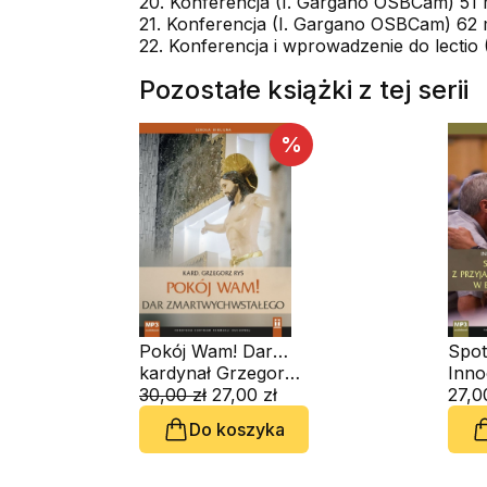
20. Konferencja (I. Gargano OSBCam) 51 
21. Konferencja (I. Gargano OSBCam) 62 
22. Konferencja i wprowadzenie do lectio
Pozostałe książki z tej serii
%
Pokój Wam! Dar
Spot
Zmartwychwstałego
kardynał Grzegorz Ryś
przyj
(CD-audiobook)
30,00 zł
27,00 zł
przy
27,0
audi
Do koszyka