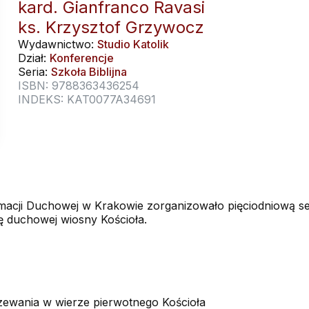
kard. Gianfranco Ravasi
ks. Krzysztof Grzywocz
Wydawnictwo:
Studio Katolik
Dział:
Konferencje
Seria:
Szkoła Biblijna
ISBN: 9788363436254
INDEKS: KAT0077A34691
rmacji Duchowej w Krakowie zorganizowało pięcio­dniową ses
gę duchowej wiosny Kościoła.
jrzewania w wierze pierwotnego Kościoła