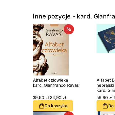
Inne pozycje - kard. Gianfr
%
Alfabet człowieka
Alfabet 
kard. Gianfranco Ravasi
hebrajski
Testamen
kard. Gia
39,90 zł
34,90 zł
59,90 zł
5
Do koszyka
Do