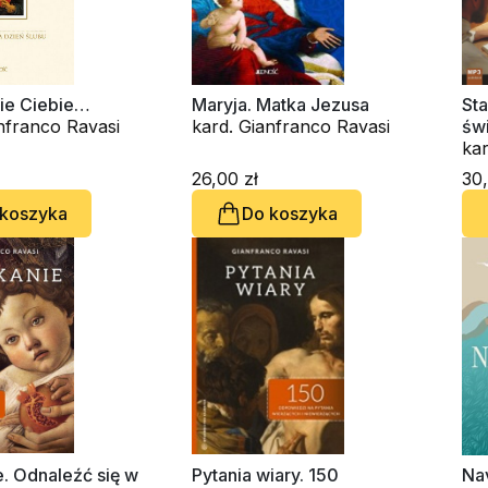
bie Ciebie…
Maryja. Matka Jezusa
St
nfranco Ravasi
kard. Gianfranco Ravasi
świ
au
kar
Waldema
26,00 zł
30,
Ju
 koszyka
Do koszyka
. Odnaleźć się w
Pytania wiary. 150
Nav