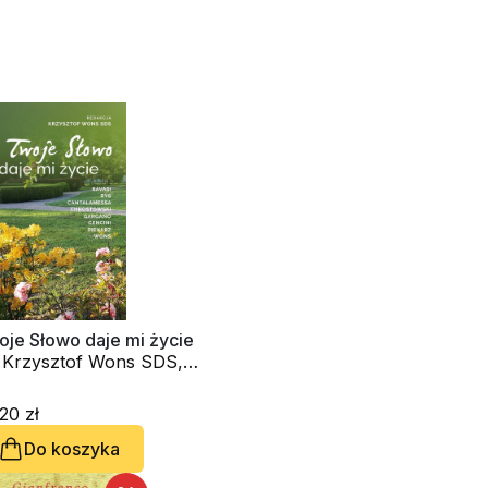
oje Słowo daje mi życie
. Krzysztof Wons SDS,
d. Gianfranco Ravasi,
ynał Grzegorz Ryś, o.
20 zł
antalamessa OFM
Do koszyka
p., ks. Waldemar
rostowski, Innocenzo