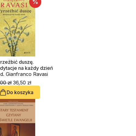
rgano OSBCam., Amedeo
%
ncini FdCC, Danuta
ekarz
rzeźbić duszę.
dytacje na każdy dzień
d. Gianfranco Ravasi
00 zł
36,50 zł
Do koszyka