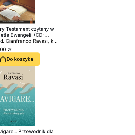
ary Testament czytany w
etle Ewangelii (CD-
diobook)
d. Gianfranco Ravasi, ks.
r Chrostowski, s.
00 zł
dyta Pudełko PDDM
Do koszyka
igare... Przewodnik dla