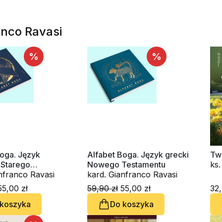
anco Ravasi
%
%
Boga. Język
Alfabet Boga. Język grecki
Tw
 Starego
Nowego Testamentu
ks
tu
nfranco Ravasi
kard. Gianfranco Ravasi
kar
kard
5,00 zł
59,90 zł
55,00 zł
32,
Raniero C
 koszyka
Do koszyka
Ca
Ch