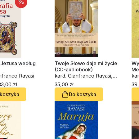
%
Ga
Ce
Pi
a Jezusa według
Twoje Słowo daje mi życie
Wy
i
(CD-audiobook)
Me
nfranco Ravasi
kard. Gianfranco Ravasi,
kar
kardynał Grzegorz Ryś,
3,00 zł
35,00 zł
39,
Amedeo Cencini FdCC, ks.
 koszyka
Do koszyka
Waldemar Chrostowski,
Innocenzo Gargano
OSBCam., Danuta Piekarz,
Marko Ivan Rupnik SJ