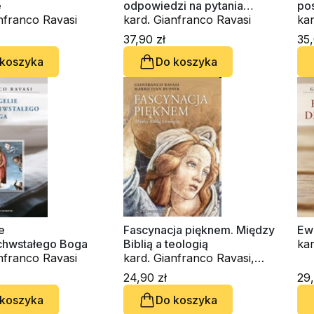
e
odpowiedzi na pytania
po
nfranco Ravasi
wierzących i niewierzących
kard. Gianfranco Ravasi
kar
37,90 zł
35,
 koszyka
Do koszyka
e
Fascynacja pięknem. Między
Ew
hwstałego Boga
Biblią a teologią
kar
nfranco Ravasi
kard. Gianfranco Ravasi,
Marko Ivan Rupnik SJ
24,90 zł
29,
 koszyka
Do koszyka