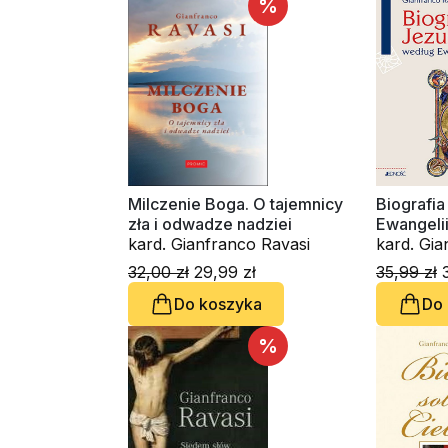
%
Milczenie Boga. O tajemnicy
Biografi
zła i odwadze nadziei
Ewangeli
kard. Gianfranco Ravasi
kard. Gia
32,00 zł
29,99 zł
35,99 zł
3
Do koszyka
Do
%