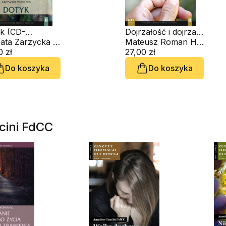
k (CD-
Dojrzałość i dojrzałe
obook)
s. Beata Zarzycka ZSAPU, ks. Krzysztof Wons SDS
wybory życiowe
Mateusz Roman Hinc OFMCap.
0 zł
(CD-audiobook)
27,00 zł
Do koszyka
Do koszyka
cini FdCC