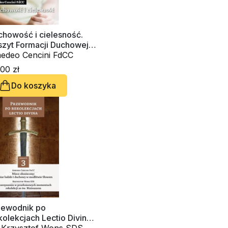
chowość i cielesność.
szyt Formacji Duchowej
78
edeo Cencini FdCC
00 zł
Do koszyka
zewodnik po
olekcjach Lectio Divina.