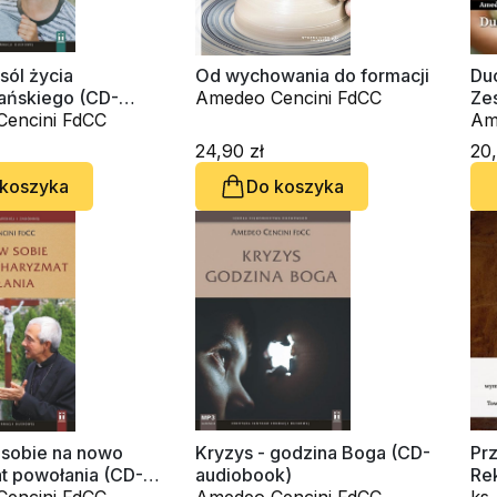
sól życia
Od wychowania do formacji
Du
jańskiego (CD-
Amedeo Cencini FdCC
Ze
k)
encini FdCC
nr 
Am
24,90 zł
20,
 koszyka
Do koszyka
 sobie na nowo
Kryzys - godzina Boga (CD-
Pr
t powołania (CD-
audiobook)
Rek