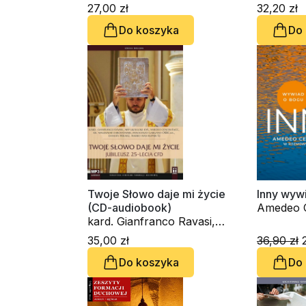
kardynał Grz
27,00 zł
32,20 zł
Raniero Cantalamessa OFM
Do koszyka
Do
Cap., ks
Chrostow
Gargano
Cencini 
Piekarz
Twoje Słowo daje mi życie
Inny wyw
(CD-audiobook)
Amedeo C
kard. Gianfranco Ravasi,
kardynał Grzegorz Ryś,
35,00 zł
36,90 zł
2
Amedeo Cencini FdCC, ks.
Do koszyka
Do
Waldemar Chrostowski,
Innocenzo Gargano
OSBCam., Danuta Piekarz,
Marko Ivan Rupnik SJ