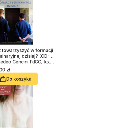
k towarzyszyć w formacji
inaryjnej dzisiaj? (CD-
diobook)
edeo Cencini FdCC, ks.
zysztof Wons SDS
00 zł
Do koszyka