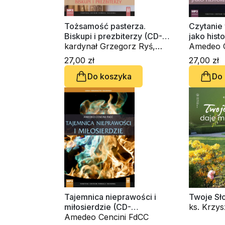
Tożsamość pasterza.
Czytanie
Biskupi i prezbiterzy (CD-
jako hist
audiobook)
kardynał Grzegorz Ryś,
audioboo
Amedeo C
Amedeo Cencini FdCC
27,00 zł
27,00 zł
Do koszyka
Do
Tajemnica nieprawości i
Twoje Sł
miłosierdzie (CD-
ks. Krzy
audiobook)
Amedeo Cencini FdCC
kard. Gia