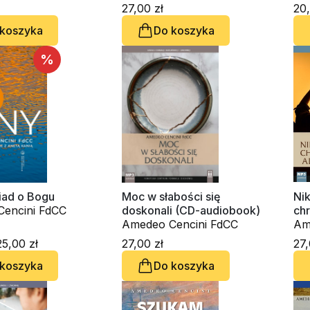
egorz Ryś, o.
27,00 zł
20,
 koszyka
Do koszyka
. Waldemar
ski, Innocenzo
 OSBCam., Amedeo
%
FdCC, Danuta
iad o Bogu
Moc w słabości się
Nik
encini FdCC
doskonali (CD-audiobook)
chr
Amedeo Cencini FdCC
st
Am
5,00 zł
27,00 zł
27,
 koszyka
Do koszyka