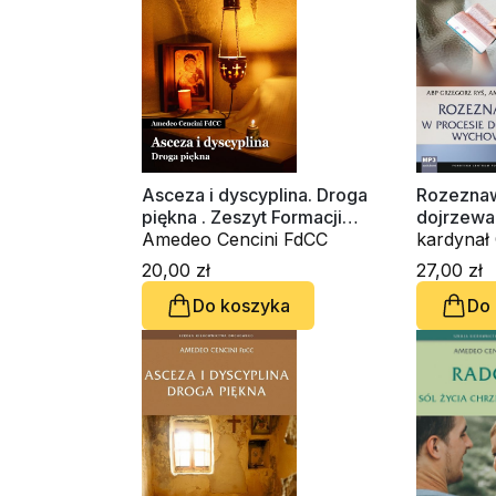
Asceza i dyscyplina. Droga
Rozeznaw
piękna . Zeszyt Formacji
dojrzewa
Duchowej nr 93
Amedeo Cencini FdCC
(CD-audi
kardynał G
Amedeo C
20,00 zł
27,00 zł
Do koszyka
Do