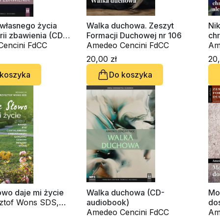
 własnego życia
Walka duchowa. Zeszyt
Nik
orii zbawienia (CD-
Formacji Duchowej nr 106
chr
k)
encini FdCC
Amedeo Cencini FdCC
sta
Am
Du
20,00 zł
20,
 koszyka
Do koszyka
owo daje mi życie
Walka duchowa (CD-
Moc
sztof Wons SDS,
audiobook)
dos
nfranco Ravasi,
Amedeo Cencini FdCC
Du
Am