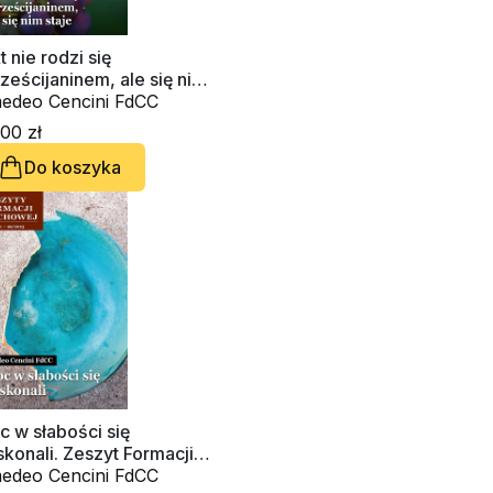
t nie rodzi się
ześcijaninem, ale się nim
je. Zeszyt Formacji
edeo Cencini FdCC
chowej nr 103
00 zł
Do koszyka
 w słabości się
konali. Zeszyt Formacji
chowej nr 99
edeo Cencini FdCC