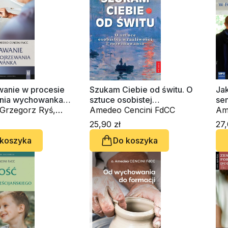
anie w procesie
Szukam Ciebie od świtu. O
Ja
nia wychowanka
sztuce osobistej
sem
obook)
rzegorz Ryś,
wrażliwości i rozeznawania
Amedeo Cencini FdCC
au
Am
encini FdCC
Kr
25,90 zł
27,
 koszyka
Do koszyka