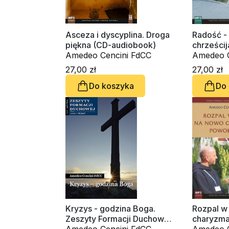
Asceza i dyscyplina. Droga
Radość - 
piękna (CD-audiobook)
chrześci
Amedeo Cencini FdCC
audioboo
Amedeo C
27,00 zł
27,00 zł
Do koszyka
Do
Kryzys - godzina Boga.
Rozpal w
Zeszyty Formacji Duchowej
charyzma