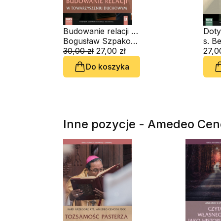
Budowanie relacji w
Doty
towarzyszeniu
Bogusław Szpakowski SAC
audi
duchowym (CD-
30,00 zł
27,00 zł
27,0
audiobook)
Do koszyka
Inne pozycje - Amedeo Cen