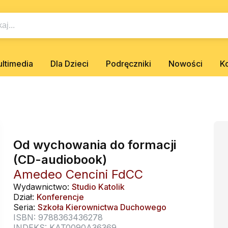
ltimedia
Dla Dzieci
Podręczniki
Nowości
K
Od wychowania do formacji
(CD-audiobook)
Amedeo Cencini FdCC
Wydawnictwo:
Studio Katolik
Dział:
Konferencje
Seria:
Szkoła Kierownictwa Duchowego
ISBN: 9788363436278
INDEKS: KAT0090A36369