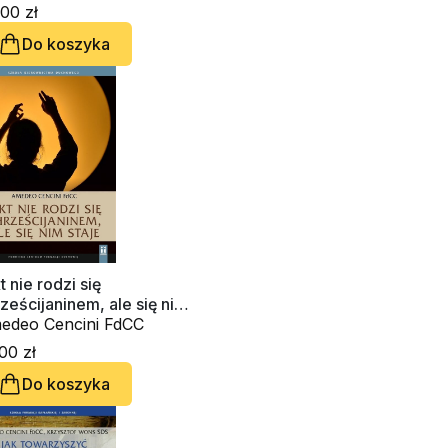
00 zł
Do koszyka
t nie rodzi się
ześcijaninem, ale się nim
aje (CD-audiobook)
edeo Cencini FdCC
00 zł
Do koszyka