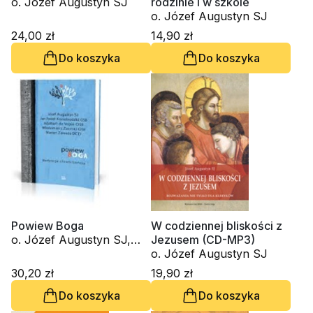
o. Józef Augustyn SJ
rodzinie i w szkole
o. Józef Augustyn SJ
24,00 zł
14,90 zł
Do koszyka
Do koszyka
Powiew Boga
W codziennej bliskości z
o. Józef Augustyn SJ,
Jezusem (CD-MP3)
Adalberte de Vogue OSB,
o. Józef Augustyn SJ
o. Włodzimierz Zatorski
30,20 zł
19,90 zł
OSB, Marian Zawada
Do koszyka
Do koszyka
OCD