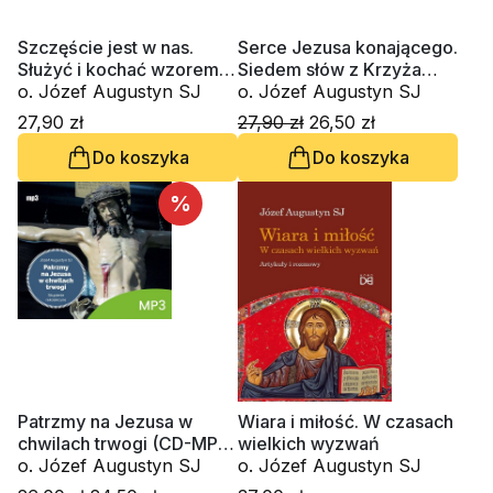
Szczęście jest w nas.
Serce Jezusa konającego.
Służyć i kochać wzorem
Siedem słów z Krzyża
Maryi (CD-audiobook)
o. Józef Augustyn SJ
(CD-MP3-audiobook)
o. Józef Augustyn SJ
27,90 zł
27,90 zł
26,50 zł
Do koszyka
Do koszyka
%
Patrzmy na Jezusa w
Wiara i miłość. W czasach
chwilach trwogi (CD-MP3-
wielkich wyzwań
audiobook)
o. Józef Augustyn SJ
o. Józef Augustyn SJ