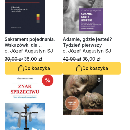
Sakrament pojednania.
Adamie, gdzie jesteś?
Wskazówki dla
Tydzień pierwszy
spowiadającego się i
o. Józef Augustyn SJ
o. Józef Augustyn SJ
spowiednika
39,90 zł
38,00 zł
42,90 zł
38,00 zł
Do koszyka
Do koszyka
%