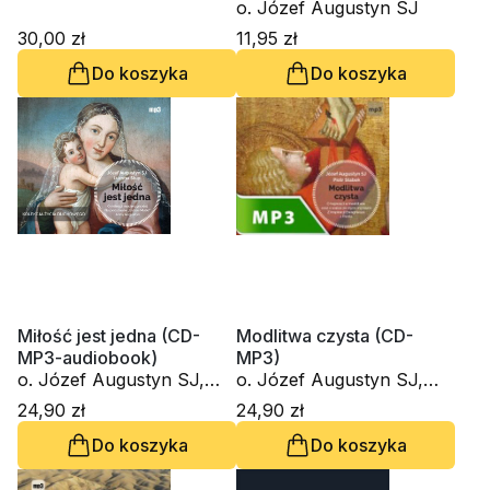
ćwiczeń duchownych
o. Józef Augustyn SJ
30,00 zł
11,95 zł
Do koszyka
Do koszyka
Miłość jest jedna (CD-
Modlitwa czysta (CD-
MP3-audiobook)
MP3)
o. Józef Augustyn SJ,
o. Józef Augustyn SJ,
Lucyna Słup
Piotr Słabek
24,90 zł
24,90 zł
Do koszyka
Do koszyka