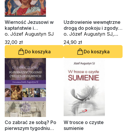
Wierność Jezusowi w
Uzdrowienie wewnętrzne
kapłaństwie i
drogą do pokoju i zgody
małżeństwie. Rozmowy i
o. Józef Augustyn SJ
na życie (CD-MP3-
o. Józef Augustyn SJ,
komentarze
audiobook)
Piotr Słabek
32,00 zł
24,90 zł
Do koszyka
Do koszyka
Co zabrać ze sobą? Po
W trosce o czyste
pierwszym tygodniu
sumienie