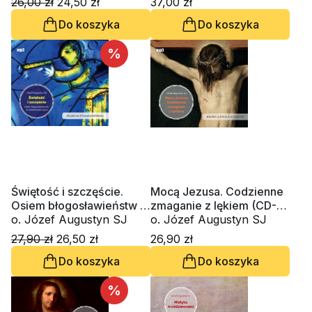
26,00 zł
24,50 zł
37,00 zł
Do koszyka
Do koszyka
%
Świętość i szczęście.
Mocą Jezusa. Codzienne
Osiem błogosławieństw w
zmaganie z lękiem (CD-
codzienności życia (CD-
o. Józef Augustyn SJ
MP3-audiobook)
o. Józef Augustyn SJ
MP3-audiobook)
27,90 zł
26,50 zł
26,90 zł
Do koszyka
Do koszyka
%