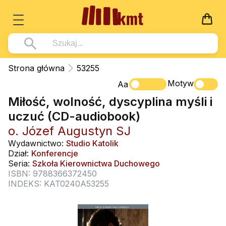
Książki
Strona główna
53255
Wszystko z kategorii - Książki
Motyw
Multimedia
Aa
Miłość, wolność, dyscyplina myśli i
Pismo Święte
Wszystko z kategorii - Multimedia
Dla Dzieci
uczuć (CD-audiobook)
Kościół Katolicki
DVD
Wszystko z kategorii - Dla Dzieci
Podręczniki
o. Józef Augustyn SJ
Duszpasterstwo
CD-ROM
Literatura (D)
Wydawnictwo:
Studio Katolik
Wszystko z kategorii - Podręczniki
Nowości
Dział:
Konferencje
Teologia
Muzyka
Płyty, DVD (D)
Podręczniki i pomoce dydaktyczne
Zaloguj się
Seria:
Szkoła Kierownictwa Duchowego
Życie chrześcijańskie
ISBN: 9788366372450
Rekolekcje i inne na CD
Podręczniki i pomoce dydaktyczne
Zabawa i Nauka
INDEKS: KAT0240A53255
Duchowość
Śpiew i modlitwa
Literatura piękna
Muzyka klasyczna