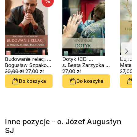
%
Budowanie relacji w
Dotyk (CD-
Dojrzał
towarzyszeniu
Bogusław Szpakowski SAC
audiobook)
s. Beata Zarzycka ZSAPU, ks. Krzysztof Wons SDS
wybory
duchowym (CD-
30,00 zł
27,00 zł
27,00 zł
(CD-au
27,00 z
audiobook)
Do koszyka
Do koszyka
D
Inne pozycje - o. Józef Augustyn
SJ