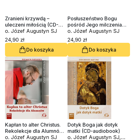
Zranieni krzywdą –
Posłuszeństwo Bogu
uleczeni miłością (CD-
pośród Jego milczenia
MP3 -audiobook)
o. Józef Augustyn SJ
(CD-MP3 audiobook)
o. Józef Augustyn SJ
24,90 zł
24,90 zł
Do koszyka
Do koszyka
Kapłan to alter Christus.
Dotyk Boga jak dotyk
Rekolekcje dla Alumnów
matki (CD-audiobook)
(CD-audiobook)
o. Józef Augustyn SJ
o. Józef Augustyn SJ,