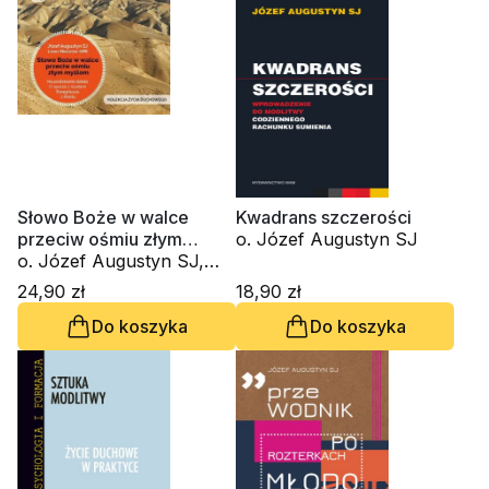
Słowo Boże w walce
Kwadrans szczerości
przeciw ośmiu złym
o. Józef Augustyn SJ
myślom (CD-MP3)
o. Józef Augustyn SJ,
Leon Nieścior OMI
24,90 zł
18,90 zł
Do koszyka
Do koszyka