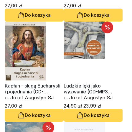
Lucyna Słup
27,00 zł
27,00 zł
Do koszyka
Do koszyka
%
Kapłan - sługą Eucharystii
Ludzkie lęki jako
i pojednania (CD-
wyzwanie (CD-MP3
audiobook)
o. Józef Augustyn SJ
audiobook)
o. Józef Augustyn SJ
27,00 zł
24,90 zł
23,99 zł
Do koszyka
Do koszyka
%