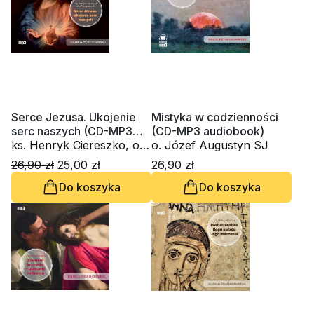
Serce Jezusa. Ukojenie
Mistyka w codzienności
serc naszych (CD-MP3
(CD-MP3 audiobook)
audiobook)
ks. Henryk Ciereszko, o.
o. Józef Augustyn SJ
Józef Augustyn SJ
26,90 zł
25,00 zł
26,90 zł
Do koszyka
Do koszyka