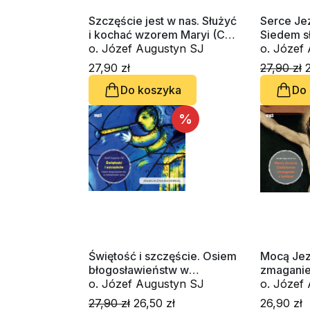
Szczęście jest w nas. Służyć
Serce Je
i kochać wzorem Maryi (CD-
Siedem s
audiobook)
o. Józef Augustyn SJ
MP3-aud
27,90 zł
27,90 zł
2
Do koszyka
Do
%
Świętość i szczęście. Osiem
Mocą Jez
błogosławieństw w
zmaganie
codzienności życia (CD-
o. Józef Augustyn SJ
MP3-aud
MP3-audiobook)
27,90 zł
26,50 zł
26,90 zł