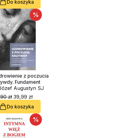
Do koszyka
%
drowienie z poczucia
zywdy. Fundament
o. Józef Augustyn SJ
90 zł
39,99 zł
Do koszyka
%