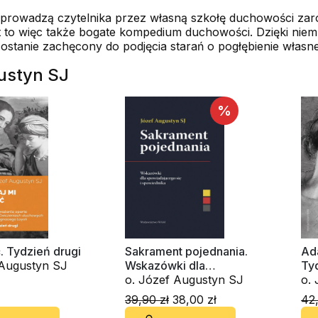
rowadzą czytelnika przez własną szkołę duchowości zarów
 to więc także bogate kompedium duchowości. Dzięki niemu
zostanie zachęcony do podjęcia starań o pogłębienie własn
gustyn SJ
%
ć. Tydzień drugi
Sakrament pojednania.
Ad
o. Józef Augustyn SJ
Wskazówki dla
Ty
spowiadającego się i
o. Józef Augustyn SJ
spowiednika
39,90 zł
38,00 zł
42,