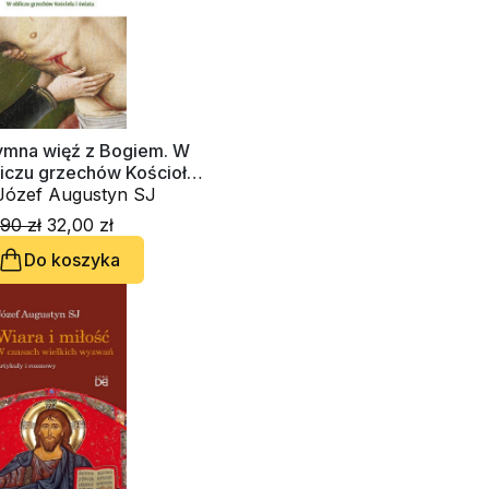
tymna więź z Bogiem. W
iczu grzechów Kościoła i
iata
o. Józef Augustyn SJ
90 zł
32,00 zł
Do koszyka