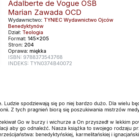
Adalberte de Vogue OSB
Marian Zawada OCD
Wydawnictwo:
TYNIEC Wydawnictwo Ojców
Benedyktynów
Dział:
Teologia
Format:
145x205
Stron:
204
Oprawa:
miękka
ISBN: 9788373543768
INDEKS: TYN0374B40072
e. Ludzie spodziewają się po niej bardzo dużo. Dla wielu bę
ii. Z tych pragnień biorą się poszukiwania mistrzów medyt
czekiwał Go w burzy i wichurze a On przyszedł w lekkim p
acji aby go odnaleźć. Nasza książka to swojego rodzaju p
ścijaństwa: benedyktyńskiej, karmelitańskiej i ignacjański