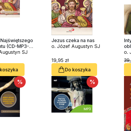
 Najświętszego
Jezus czeka na nas
In
tu (CD-MP3-
o. Józef Augustyn SJ
obl
k)
o. Józef Augustyn SJ
św
19,95 zł
39,
 koszyka
Do koszyka
%
%