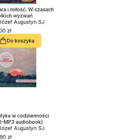
ra i miłość. W czasach
elkich wyzwań
o. Józef Augustyn SJ
00 zł
Do koszyka
styka w codzienności
D-MP3 audiobook)
o. Józef Augustyn SJ
90 zł