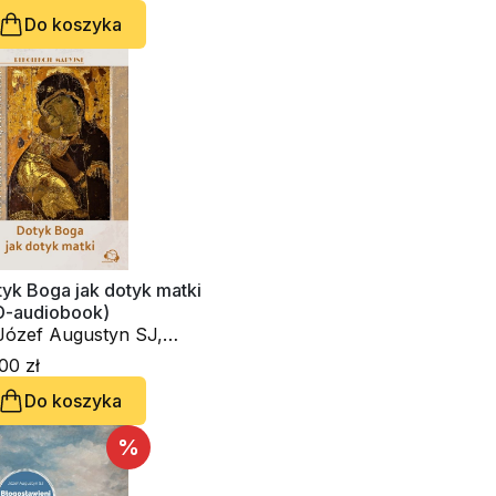
Do koszyka
yk Boga jak dotyk matki
D-audiobook)
f Augustyn SJ,
cyna Słup
00 zł
Do koszyka
%