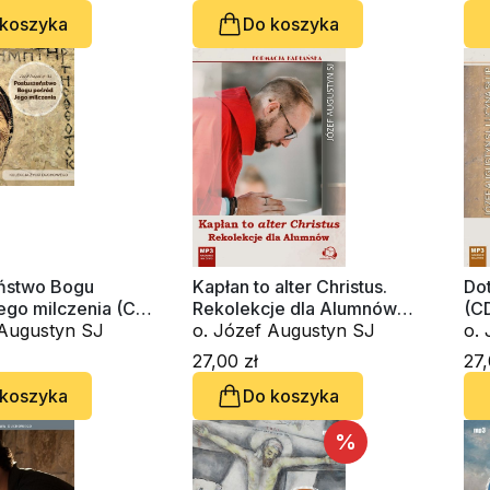
 koszyka
Do koszyka
ństwo Bogu
Kapłan to alter Christus.
Dot
ego milczenia (CD-
Rekolekcje dla Alumnów
(C
obook)
o. Józef Augustyn SJ
(CD-audiobook)
o. Józef Augustyn SJ
o. Józe
Lu
27,00 zł
27,
 koszyka
Do koszyka
%