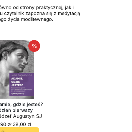
no od strony praktycznej, jak i
 czytelnik zapozna się z medytacją
ego życia modlitewnego.
%
amie, gdzie jesteś?
dzień pierwszy
o. Józef Augustyn SJ
90 zł
38,00 zł