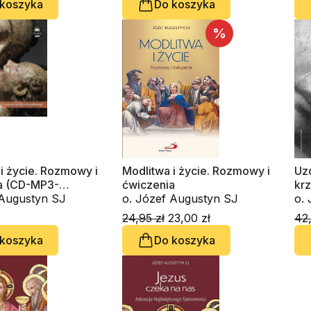
 koszyka
Do koszyka
%
i życie. Rozmowy i
Modlitwa i życie. Rozmowy i
Uz
a (CD-MP3-
ćwiczenia
kr
k)
o. Józef Augustyn SJ
o. Józef Augustyn SJ
24,95 zł
23,00 zł
42,
 koszyka
Do koszyka