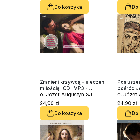
Do koszyka
Do
Zranieni krzywdą – uleczeni
Posłusze
miłością (CD- MP3 -
pośród J
audiobook)
o. Józef Augustyn SJ
MP3 audi
24,90 zł
24,90 zł
Do koszyka
Do