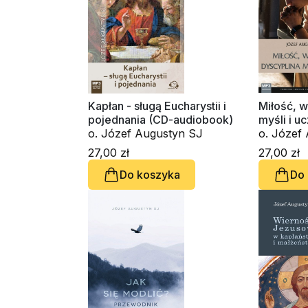
Kapłan - sługą Eucharystii i
Miłość, w
pojednania (CD-audiobook)
myśli i u
o. Józef Augustyn SJ
audioboo
27,00 zł
27,00 zł
Do koszyka
Do