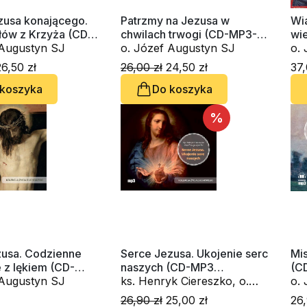
zusa konającego.
Patrzmy na Jezusa w
Wia
łów z Krzyża (CD-
chwilach trwogi (CD-MP3-
wi
iobook)
o. Józef Augustyn SJ
audiobook)
o. Józef Augustyn SJ
6,50 zł
26,00 zł
24,50 zł
37,
 koszyka
Do koszyka
%
usa. Codzienne
Serce Jezusa. Ukojenie serc
Mi
 z lękiem (CD-
naszych (CD-MP3
(C
iobook)
o. Józef Augustyn SJ
audiobook)
ks. Henryk Ciereszko, o.
Józef Augustyn SJ
26,90 zł
25,00 zł
26,