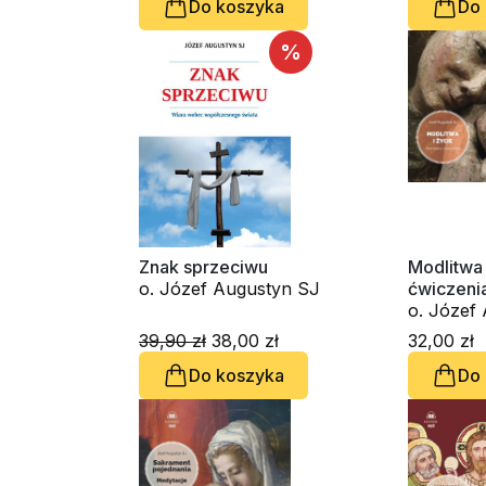
Do koszyka
Do
%
Znak sprzeciwu
Modlitwa 
o. Józef Augustyn SJ
ćwiczeni
audioboo
39,90 zł
38,00 zł
32,00 zł
Do koszyka
Do