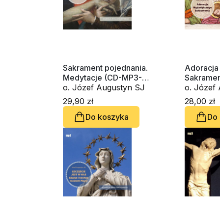
Sakrament pojednania.
Adoracja
Medytacje (CD-MP3-
Sakramen
audiobook)
o. Józef Augustyn SJ
audioboo
29,90 zł
28,00 zł
Do koszyka
Do