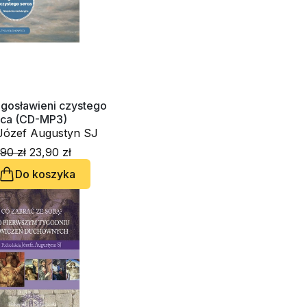
ogosławieni czystego
rca (CD-MP3)
o. Józef Augustyn SJ
90 zł
23,90 zł
Do koszyka