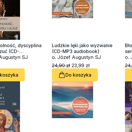
olność, dyscyplina
Ludzkie lęki jako wyzwanie
Bł
czuć (CD-
(CD-MP3 audiobook)
se
k)
o. Józef Augustyn SJ
o. Józef Augustyn SJ
24,90 zł
23,99 zł
24,
 koszyka
Do koszyka