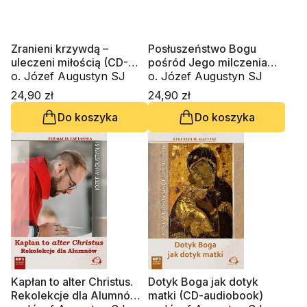
Zranieni krzywdą –
Posłuszeństwo Bogu
uleczeni miłością (CD-
pośród Jego milczenia
MP3 -audiobook)
o. Józef Augustyn SJ
(CD-MP3 audiobook)
o. Józef Augustyn SJ
24,90 zł
24,90 zł
Do koszyka
Do koszyka
Kapłan to alter Christus.
Dotyk Boga jak dotyk
Rekolekcje dla Alumnów
matki (CD-audiobook)