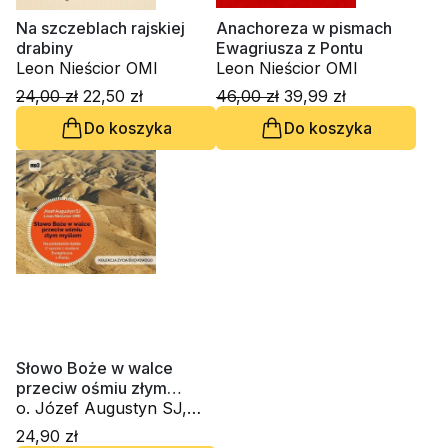
Na szczeblach rajskiej
Anachoreza w pismach
drabiny
Ewagriusza z Pontu
Leon Nieścior OMI
Leon Nieścior OMI
24,00 zł
22,50 zł
46,00 zł
39,99 zł
Do koszyka
Do koszyka
Słowo Boże w walce
przeciw ośmiu złym
myślom (CD-MP3)
o. Józef Augustyn SJ,
Leon Nieścior OMI
24,90 zł