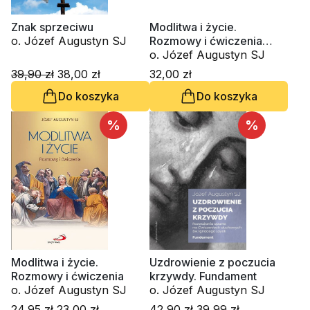
Znak sprzeciwu
Modlitwa i życie.
o. Józef Augustyn SJ
Rozmowy i ćwiczenia
(CD-MP3-audiobook)
o. Józef Augustyn SJ
39,90 zł
38,00 zł
32,00 zł
Do koszyka
Do koszyka
%
%
Modlitwa i życie.
Uzdrowienie z poczucia
Rozmowy i ćwiczenia
krzywdy. Fundament
o. Józef Augustyn SJ
o. Józef Augustyn SJ
24,95 zł
23,00 zł
42,90 zł
39,99 zł