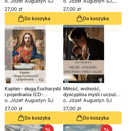
(CD-audiobook)
o. Józef Augustyn SJ
o. Józef Augustyn SJ,
Lucyna Słup
27,00 zł
27,00 zł
Do koszyka
Do koszyka
Kapłan - sługą Eucharystii
Miłość, wolność,
i pojednania (CD-
dyscyplina myśli i uczuć
audiobook)
o. Józef Augustyn SJ
(CD-audiobook)
o. Józef Augustyn SJ
27,00 zł
27,00 zł
Do koszyka
Do koszyka
%
%