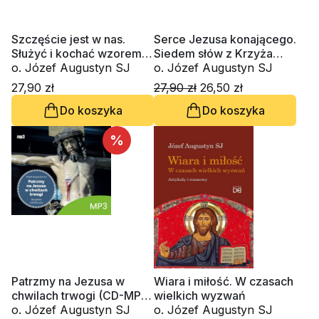
Szczęście jest w nas.
Serce Jezusa konającego.
Służyć i kochać wzorem
Siedem słów z Krzyża
Maryi (CD-audiobook)
o. Józef Augustyn SJ
(CD-MP3-audiobook)
o. Józef Augustyn SJ
27,90 zł
27,90 zł
26,50 zł
Do koszyka
Do koszyka
%
Patrzmy na Jezusa w
Wiara i miłość. W czasach
chwilach trwogi (CD-MP3-
wielkich wyzwań
audiobook)
o. Józef Augustyn SJ
o. Józef Augustyn SJ