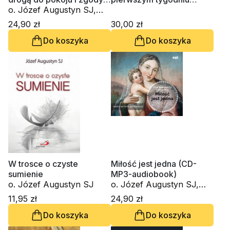
na życie (CD-MP3-
o. Józef Augustyn SJ,
ćwiczeń duchownych
audiobook)
Piotr Słabek
24,90 zł
30,00 zł
Do koszyka
Do koszyka
W trosce o czyste
Miłość jest jedna (CD-
sumienie
MP3-audiobook)
o. Józef Augustyn SJ
o. Józef Augustyn SJ,
Lucyna Słup
11,95 zł
24,90 zł
Do koszyka
Do koszyka