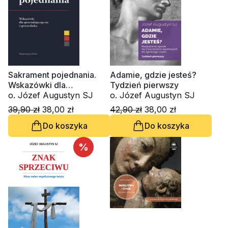
Sakrament pojednania.
Adamie, gdzie jesteś?
Wskazówki dla
Tydzień pierwszy
spowiadającego się i
o. Józef Augustyn SJ
o. Józef Augustyn SJ
spowiednika
39,90 zł
38,00 zł
42,90 zł
38,00 zł
Do koszyka
Do koszyka
%