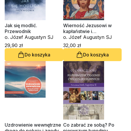
Jak się modlić.
Wierność Jezusowi w
Przewodnik
kapłaństwie i
o. Józef Augustyn SJ
małżeństwie. Rozmowy i
o. Józef Augustyn SJ
komentarze
29,90 zł
32,00 zł
Do koszyka
Do koszyka
Uzdrowienie wewnętrzne
Co zabrać ze sobą? Po
drogą do pokoju i zgody
pierwszym tygodniu