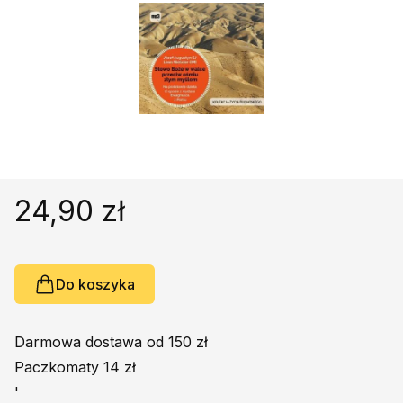
Religie
Śpiewniki
Kultura
Książki obcojęzyczne
Poradniki, leksykony...
Dewocjonalia
Inne
Podręczniki szkolne
24,90 zł
Promocja
Do koszyka
Darmowa dostawa od 150 zł
Paczkomaty 14 zł
'