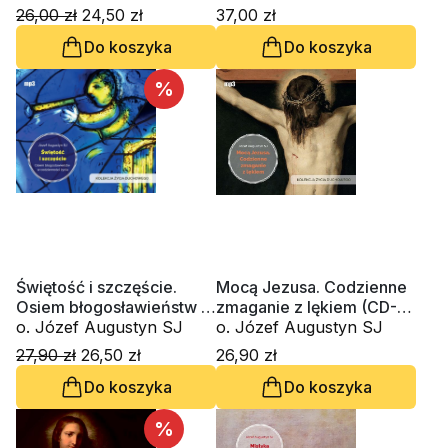
26,00 zł
24,50 zł
37,00 zł
Do koszyka
Do koszyka
%
Świętość i szczęście.
Mocą Jezusa. Codzienne
Osiem błogosławieństw w
zmaganie z lękiem (CD-
codzienności życia (CD-
o. Józef Augustyn SJ
MP3-audiobook)
o. Józef Augustyn SJ
MP3-audiobook)
27,90 zł
26,50 zł
26,90 zł
Do koszyka
Do koszyka
%