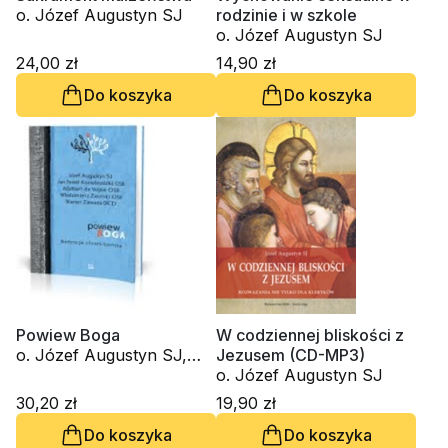
o. Józef Augustyn SJ
rodzinie i w szkole
o. Józef Augustyn SJ
24,00 zł
14,90 zł
Do koszyka
Do koszyka
Powiew Boga
W codziennej bliskości z
o. Józef Augustyn SJ,
Jezusem (CD-MP3)
Adalberte de Vogue OSB,
o. Józef Augustyn SJ
o. Włodzimierz Zatorski
30,20 zł
19,90 zł
OSB, Marian Zawada
Do koszyka
Do koszyka
OCD