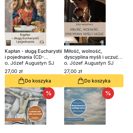
Kapłan - sługą Eucharystii
Miłość, wolność,
i pojednania (CD-
dyscyplina myśli i uczuć
audiobook)
o. Józef Augustyn SJ
(CD-audiobook)
o. Józef Augustyn SJ
27,00 zł
27,00 zł
Do koszyka
Do koszyka
%
%