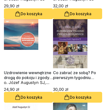
komentarze
29,90 zł
32,00 zł
Do koszyka
Do koszyka
Uzdrowienie wewnętrzne
Co zabrać ze sobą? Po
drogą do pokoju i zgody
pierwszym tygodniu
na życie (CD-MP3-
o. Józef Augustyn SJ,
ćwiczeń duchownych
audiobook)
Piotr Słabek
24,90 zł
30,00 zł
Do koszyka
Do koszyka