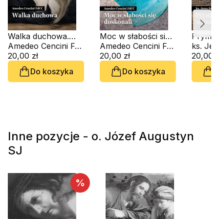
Walka duchowa.
Moc w słabości się
Prymat
Zeszyt Formacji
Amedeo Cencini FdCC
doskonali. Zeszyt
Amedeo Cencini FdCC
czasac
ks. Je
Duchowej nr 106
20,00 zł
Formacji Duchowej
20,00 zł
Zeszyt 
20,00 z
nr 99
Duchow
Do koszyka
Do koszyka
D
Inne pozycje - o. Józef Augustyn
SJ
%