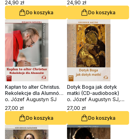
24,90 zł
24,90 zł
Do koszyka
Do koszyka
Kapłan to alter Christus.
Dotyk Boga jak dotyk
Rekolekcje dla Alumnów
matki (CD-audiobook)
(CD-audiobook)
o. Józef Augustyn SJ
o. Józef Augustyn SJ,
Lucyna Słup
27,00 zł
27,00 zł
Do koszyka
Do koszyka