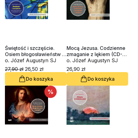
Świętość i szczęście.
Mocą Jezusa. Codzienne
Osiem błogosławieństw w
zmaganie z lękiem (CD-
codzienności życia (CD-
o. Józef Augustyn SJ
MP3-audiobook)
o. Józef Augustyn SJ
MP3-audiobook)
27,90 zł
26,50 zł
26,90 zł
Do koszyka
Do koszyka
%