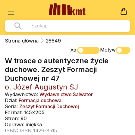
Książki
Strona główna
26649
Wszystko z kategorii - Książki
Motyw
Multimedia
Aa
W trosce o autentyczne życie
Pismo Święte
Wszystko z kategorii - Multimedia
Dla Dzieci
duchowe. Zeszyt Formacji
Kościół Katolicki
DVD
Wszystko z kategorii - Dla Dzieci
Podręczniki
Duchowej nr 47
Duszpasterstwo
CD-ROM
Literatura (D)
o. Józef Augustyn SJ
Wszystko z kategorii - Podręczniki
Nowości
Teologia
Muzyka
Wydawnictwo:
Wydawnictwo Salwator
Płyty, DVD (D)
Podręczniki i pomoce dydaktyczne
Zaloguj się
Dział:
Formacja duchowa
Życie chrześcijańskie
Rekolekcje i inne na CD
Seria:
Zeszyt Formacji Duchowej
Podręczniki i pomoce dydaktyczne
Zabawa i Nauka
Format:
145x205
Duchowość
Śpiew i modlitwa
Stron:
90
Oprawa:
miękka
Literatura piękna
Muzyka klasyczna
ISBN: ISSN 1426-8515