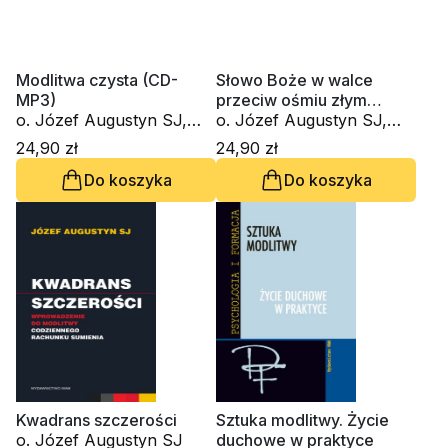
Modlitwa czysta (CD-
Słowo Boże w walce
MP3)
przeciw ośmiu złym
o. Józef Augustyn SJ,
myślom (CD-MP3)
o. Józef Augustyn SJ,
Piotr Słabek
Leon Nieścior OMI
24,90 zł
24,90 zł
Do koszyka
Do koszyka
Kwadrans szczerości
Sztuka modlitwy. Życie
o. Józef Augustyn SJ
duchowe w praktyce