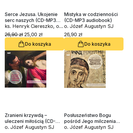
Serce Jezusa. Ukojenie
Mistyka w codzienności
serc naszych (CD-MP3
(CD-MP3 audiobook)
audiobook)
ks. Henryk Ciereszko, o.
o. Józef Augustyn SJ
Józef Augustyn SJ
26,90 zł
25,00 zł
26,90 zł
Do koszyka
Do koszyka
Zranieni krzywdą –
Posłuszeństwo Bogu
uleczeni miłością (CD-
pośród Jego milczenia
MP3 -audiobook)
o. Józef Augustyn SJ
(CD-MP3 audiobook)
o. Józef Augustyn SJ