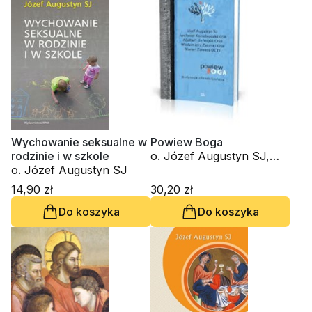
Wychowanie seksualne w
Powiew Boga
rodzinie i w szkole
o. Józef Augustyn SJ,
o. Józef Augustyn SJ
Adalberte de Vogue OSB,
o. Włodzimierz Zatorski
14,90 zł
30,20 zł
OSB, Marian Zawada
Do koszyka
Do koszyka
OCD