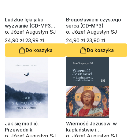
Ludzkie lęki jako
Błogosławieni czystego
wyzwanie (CD-MP3
serca (CD-MP3)
audiobook)
o. Józef Augustyn SJ
o. Józef Augustyn SJ
24,90 zł
23,99 zł
24,90 zł
23,90 zł
Do koszyka
Do koszyka
Jak się modlić.
Wierność Jezusowi w
Przewodnik
kapłaństwie i
o. Józef Augustyn SJ
małżeństwie. Rozmowy i
o. Józef Augustyn SJ