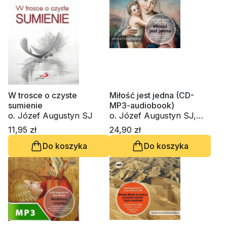
W trosce o czyste
Miłość jest jedna (CD-
sumienie
MP3-audiobook)
o. Józef Augustyn SJ
o. Józef Augustyn SJ,
Lucyna Słup
11,95 zł
24,90 zł
Do koszyka
Do koszyka