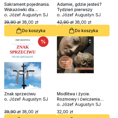
Sakrament pojednania.
Adamie, gdzie jesteś?
Wskazówki dla
Tydzień pierwszy
spowiadającego się i
o. Józef Augustyn SJ
o. Józef Augustyn SJ
spowiednika
39,90 zł
38,00 zł
42,90 zł
38,00 zł
Do koszyka
Do koszyka
%
Znak sprzeciwu
Modlitwa i życie.
o. Józef Augustyn SJ
Rozmowy i ćwiczenia
(CD-MP3-audiobook)
o. Józef Augustyn SJ
39,90 zł
38,00 zł
32,00 zł