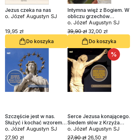
Jezus czeka na nas
Intymna więź z Bogiem. W
o. Józef Augustyn SJ
obliczu grzechów
Kościoła i świata
o. Józef Augustyn SJ
19,95 zł
39,90 zł
32,00 zł
Do koszyka
Do koszyka
%
Szczęście jest w nas.
Serce Jezusa konającego.
Służyć i kochać wzorem
Siedem słów z Krzyża
Maryi (CD-audiobook)
o. Józef Augustyn SJ
(CD-MP3-audiobook)
o. Józef Augustyn SJ
27,90 zł
27,90 zł
26,50 zł