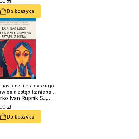
00 zł
Do koszyka
 nas ludzi i dla naszego
wienia zstąpił z nieba
D-audiobook)
rko Ivan Rupnik SJ,
taša Govekar, Michelina
00 zł
nace, ks. Krzysztof Wons
Do koszyka
, ks. Piotr Szyrszeń
S, Ryszard Stankiewicz
S