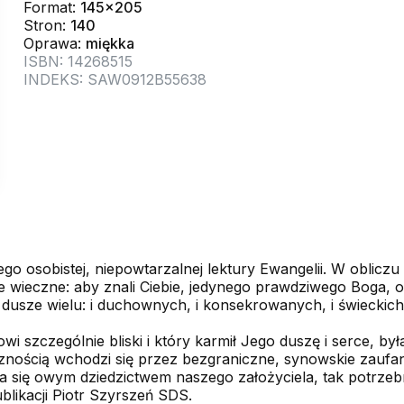
Format:
145x205
Stron:
140
Oprawa:
miękka
ISBN: 14268515
INDEKS: SAW0912B55638
ego osobistej, niepowtarzalnej lektury Ewangelii. W oblicz
ie wieczne: aby znali Ciebie, jedynego prawdziwego Boga, 
 dusze wielu: i duchownych, i konsekrowanych, i świeckich
wi szczególnie bliski i który karmił Jego duszę i serce, by
rznością wchodzi się przez bezgraniczne, synowskie zaufa
a się owym dziedzictwem naszego założyciela, tak potrzebn
publikacji Piotr Szyrszeń SDS.