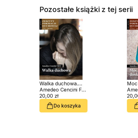
Pozostałe książki z tej serii
Walka duchowa.
Moc 
Zeszyt Formacji
Amedeo Cencini FdCC
dosk
Duchowej nr 106
20,00 zł
Form
20,0
nr 9
Do koszyka