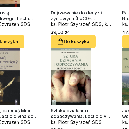
rwią
Dojrzewanie do decyzji
Pas
liwego. Lectio
życiowych (6xCD-
Bo
 Męki Pańskiej wg
r Szyrszeń SDS
Audiobook)
ks. Piotr Szyrszeń SDS, ks.
au
ks
usza (CD-
Józef Franciszek Tarnówka
39,00 zł
47,
k)
SDS
 koszyka
Do koszyka
, czemuś Mnie
Sztuka działania i
Jak
Lectio divina do
odpoczywania. Lectio divina
wo
skiej wg św. Marka
r Szyrszeń SDS
do Mt 11 (CD-audiobook)
ks. Piotr Szyrszeń SDS
Ch
ks
obook)
au