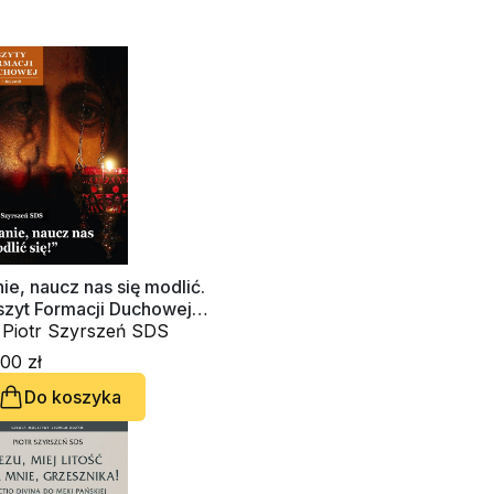
ie, naucz nas się modlić.
szyt Formacji Duchowej
81
. Piotr Szyrszeń SDS
00 zł
Do koszyka