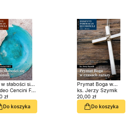
w słabości się
Prymat Boga w
onali. Zeszyt
Amedeo Cencini FdCC
czasach zarazy.
ks. Jerzy Szymik
acji Duchowej
0 zł
Zeszyt Formacji
20,00 zł
9
Duchowej nr 98
Do koszyka
Do koszyka