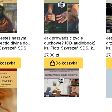
 jesteś naszym
Jak prowadzić życie
Jez
ectio divina do
duchowe? (CD-audiobook)
gr
kiej wg św. Jana
r Szyrszeń SDS
ks. Piotr Szyrszeń SDS, ks.
ks
book)
Józef Franciszek Tarnówka
27,00 zł
27,
SDS
 koszyka
Do koszyka