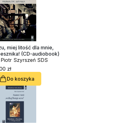
u, miej litość dla mnie,
zesznika! (CD-audiobook)
. Piotr Szyrszeń SDS
00 zł
Do koszyka