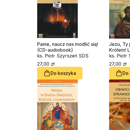
Panie, naucz nas modlić się!
Jezu, Ty
(CD-audiobook)
Królem! L
ks. Piotr Szyrszeń SDS
Męki Pańs
ks. Piot
(CD-udio
27,00 zł
27,00 zł
Do koszyka
Do