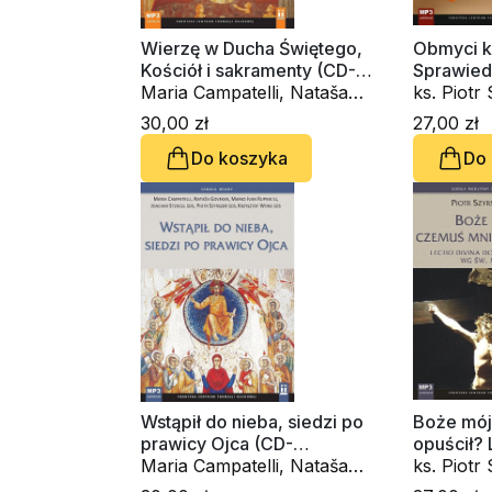
Wierzę w Ducha Świętego,
Obmyci k
Kościół i sakramenty (CD-
Sprawied
audiobook)
Maria Campatelli, Nataša
divina do
ks. Piot
Govekar, Marko Ivan
św. Mate
30,00 zł
27,00 zł
Rupnik SJ, ks. Joachim
audioboo
Do koszyka
Do
Stencel SDS, ks. Piotr
Szyrszeń SDS, Ryszard
Stankiewicz SDS
Wstąpił do nieba, siedzi po
Boże mój
prawicy Ojca (CD-
opuścił? 
audiobook)
Maria Campatelli, Nataša
Męki Pań
ks. Piot
Govekar, Marko Ivan
(CD-audi