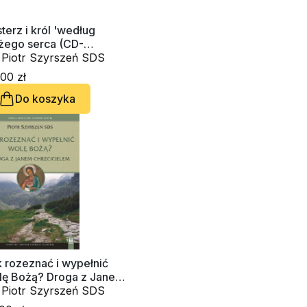
terz i król 'według
żego serca (CD-
diobook)
. Piotr Szyrszeń SDS
00 zł
Do koszyka
 rozeznać i wypełnić
lę Bożą? Droga z Janem
rzcicielem (CD-
. Piotr Szyrszeń SDS
diobook)