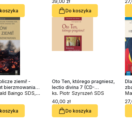
39,00 zł
27,
 koszyka
Do koszyka
icze ziemi! -
Oto Ten, którego pragniesz,
Dla
t bierzmowania
lectio divina 7 (CD-
zba
obook)
ald Baingo SDS,
audiobook)
ks. Piotr Szyrszeń SDS
(C
Ma
gorz Pomorski
Na
40,00 zł
27,
Piotr Szyrszeń
Te
 koszyka
Do koszyka
tr Stawarz SDS
SDS
SD
SD