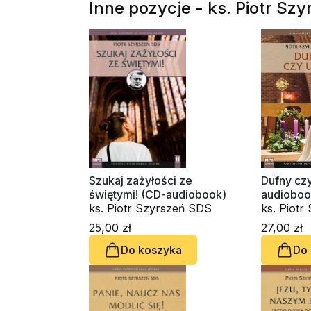
Inne pozycje - ks. Piotr Sz
Szukaj zażyłości ze
Dufny cz
świętymi! (CD-audiobook)
audioboo
ks. Piotr Szyrszeń SDS
ks. Piot
25,00 zł
27,00 zł
Do koszyka
Do