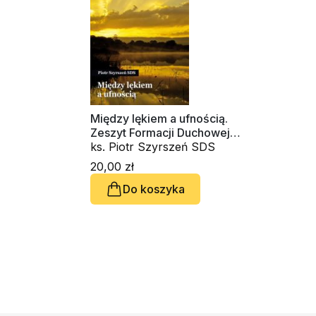
Między lękiem a ufnością.
Zeszyt Formacji Duchowej
nr 52
ks. Piotr Szyrszeń SDS
20,00 zł
Do koszyka