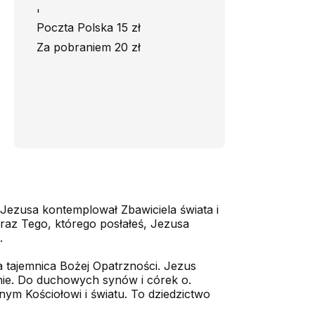
'
Poczta Polska 15 zł
Za pobraniem 20 zł
u Jezusa kontemplował Zbawiciela świata i
oraz Tego, którego posłałeś, Jezusa
.
ła tajemnica Bożej Opatrzności. Jezus
nie. Do duchowych synów i córek o.
ym Kościołowi i światu. To dziedzictwo