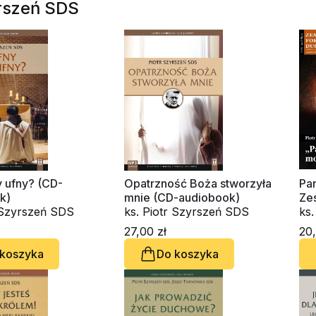
yrszeń SDS
y ufny? (CD-
Opatrzność Boża stworzyła
Pan
k)
mnie (CD-audiobook)
Ze
r Szyrszeń SDS
ks. Piotr Szyrszeń SDS
nr 
ks
27,00 zł
20,
 koszyka
Do koszyka