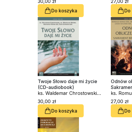
30,00 zł
27,00 zł
Rupnik SJ, ks. Joachim
Do koszyka
Do
Stencel SDS, ks. Piotr
Szyrszeń SDS
Twoje Słowo daje mi życie
Odnów obl
(CD-audiobook)
Sakramen
ks. Waldemar Chrostowski,
(CD-audi
ks. Romu
ks. Mirosław Stanisław
ks. Grze
30,00 zł
27,00 zł
Wróbel, ks. Krzysztof Wons
SDS, ks. 
Do koszyka
Do
SDS, ks. Piotr Szyrszeń
SDS, Pio
SDS