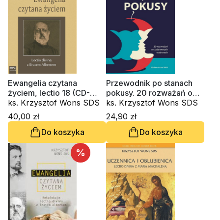
Ewangelia czytana
Przewodnik po stanach
życiem, lectio 18 (CD-
pokusy. 20 rozważań o
audiobook)
ks. Krzysztof Wons SDS
codziennych wyborach
ks. Krzysztof Wons SDS
40,00 zł
24,90 zł
Do koszyka
Do koszyka
%