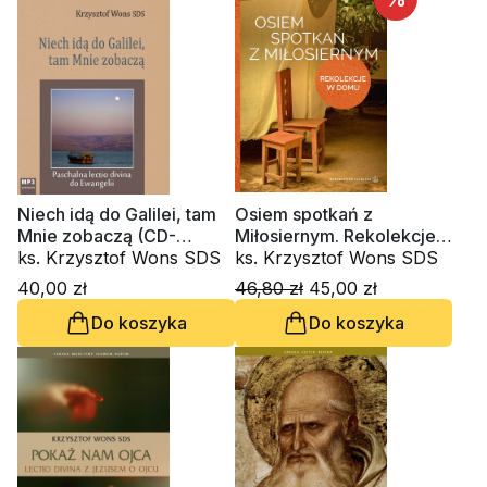
Niech idą do Galilei, tam
Osiem spotkań z
Mnie zobaczą (CD-
Miłosiernym. Rekolekcje
audiobook)
ks. Krzysztof Wons SDS
w domu
ks. Krzysztof Wons SDS
40,00 zł
46,80 zł
45,00 zł
Do koszyka
Do koszyka