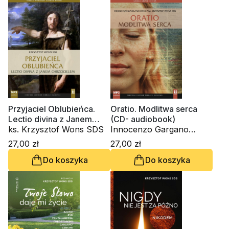
Przyjaciel Oblubieńca.
Oratio. Modlitwa serca
Lectio divina z Janem
(CD- audiobook)
Chrzcicielem (CD-
ks. Krzysztof Wons SDS
Innocenzo Gargano
audiobook)
OSBCam., ks. Krzysztof
27,00 zł
27,00 zł
Wons SDS
Do koszyka
Do koszyka