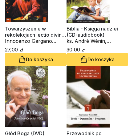
Towarzyszenie w
Biblia - Księga nadziei
rekolekcjach lectio divina.
(CD-audiobook)
Ewangelia wg św. Marka
Innocenzo Gargano
ks. André Wénin,
(CD-audiobook)
OSBCam., ks. Krzysztof
Stanisław Witkowski MS,
27,00 zł
30,00 zł
Wons SDS
ks. Krzysztof Wons SDS
Do koszyka
Do koszyka
Głód Boga (DVD)
Przewodnik po