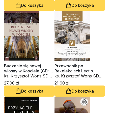
Do koszyka
Do koszyka
Budzenie się nowej
Przewodnik po
wiosny w Kościele (CD-
Rekolekcjach Lectio
audiobook)
ks. Krzysztof Wons SDS,
Divina. Zeszyt 6
ks. Krzysztof Wons SDS,
Innocenzo Gargano
kardynał Grzegorz Ryś
27,00 zł
21,90 zł
OSBCam.
Do koszyka
Do koszyka