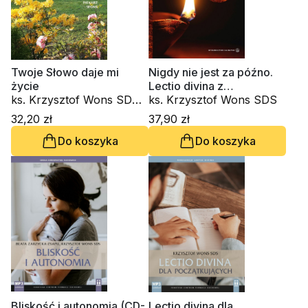
Twoje Słowo daje mi
Nigdy nie jest za późno.
życie
Lectio divina z
ks. Krzysztof Wons SDS,
Nikodemem
ks. Krzysztof Wons SDS
kard. Gianfranco Ravasi,
32,20 zł
37,90 zł
kardynał Grzegorz Ryś, o.
Do koszyka
Do koszyka
Raniero Cantalamessa
OFM Cap., ks. Waldemar
Chrostowski, Innocenzo
Gargano OSBCam.,
Amedeo Cencini FdCC,
Danuta Piekarz
Bliskość i autonomia (CD-
Lectio divina dla