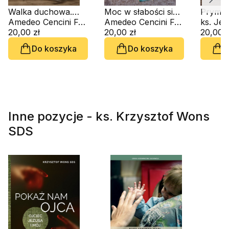
Walka duchowa.
Moc w słabości się
Prymat
Zeszyt Formacji
Amedeo Cencini FdCC
doskonali. Zeszyt
Amedeo Cencini FdCC
czasac
ks. Je
Duchowej nr 106
20,00 zł
Formacji Duchowej
20,00 zł
Zeszyt 
20,00 z
nr 99
Duchow
Do koszyka
Do koszyka
D
Inne pozycje - ks. Krzysztof Wons
SDS