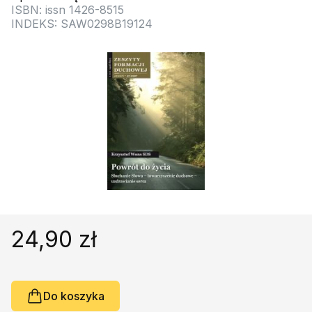
Religie
Śpiewniki
ISBN: issn 1426-8515
INDEKS: SAW0298B19124
Kultura
Książki obcojęzyczne
Poradniki, leksykony...
Dewocjonalia
Inne
Podręczniki szkolne
Promocja
24,90 zł
Do koszyka