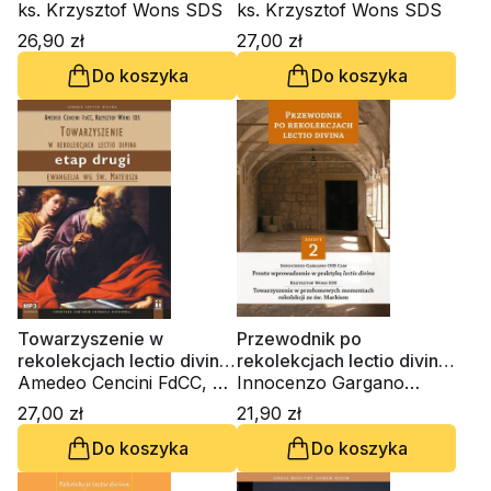
ks. Krzysztof Wons SDS
Nazaretu (CD-audiobook)
ks. Krzysztof Wons SDS
26,90 zł
27,00 zł
Do koszyka
Do koszyka
Towarzyszenie w
Przewodnik po
rekolekcjach lectio divina.
rekolekcjach lectio divina.
Etap drugi. Ewangelia wg
Amedeo Cencini FdCC, ks.
Zeszyt 2
Innocenzo Gargano
św. Mateusza CD-MP3-
Krzysztof Wons SDS
OSBCam., ks. Krzysztof
27,00 zł
21,90 zł
audiobok)
Wons SDS
Do koszyka
Do koszyka