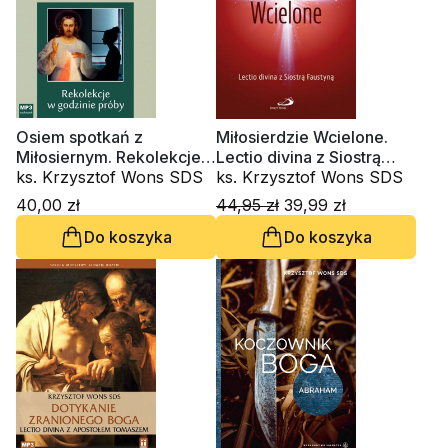
Osiem spotkań z
Miłosierdzie Wcielone.
Miłosiernym. Rekolekcje
Lectio divina z Siostrą
w godzinie próby, lectio
ks. Krzysztof Wons SDS
Faustyną
ks. Krzysztof Wons SDS
22 (CD-audiobook)
40,00 zł
44,95 zł
39,99 zł
Do koszyka
Do koszyka