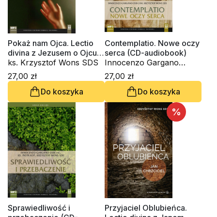
Pokaż nam Ojca. Lectio
Contemplatio. Nowe oczy
divina z Jezusem o Ojcu
serca (CD-audiobook)
(CD-audiobook)
ks. Krzysztof Wons SDS
Innocenzo Gargano
OSBCam., ks. Krzysztof
27,00 zł
27,00 zł
Wons SDS
Do koszyka
Do koszyka
%
Sprawiedliwość i
Przyjaciel Oblubieńca.