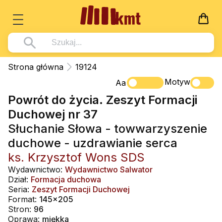
Książki
Strona główna
19124
Wszystko z kategorii - Książki
Motyw
Multimedia
Aa
Powrót do życia. Zeszyt Formacji
Pismo Święte
Wszystko z kategorii - Multimedia
Dla Dzieci
Duchowej nr 37
Kościół Katolicki
DVD
Wszystko z kategorii - Dla Dzieci
Podręczniki
Słuchanie Słowa - towwarzyszenie
Duszpasterstwo
CD-ROM
Literatura (D)
duchowe - uzdrawianie serca
Wszystko z kategorii - Podręczniki
Nowości
Teologia
Muzyka
ks. Krzysztof Wons SDS
Płyty, DVD (D)
Podręczniki i pomoce dydaktyczne
Zaloguj się
Wydawnictwo:
Wydawnictwo Salwator
Życie chrześcijańskie
Rekolekcje i inne na CD
Podręczniki i pomoce dydaktyczne
Zabawa i Nauka
Dział:
Formacja duchowa
Duchowość
Seria:
Zeszyt Formacji Duchowej
Śpiew i modlitwa
Format:
145x205
Literatura piękna
Muzyka klasyczna
Stron:
96
Oprawa:
miękka