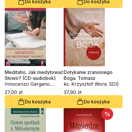
Do koszyka
Do koszyka
Meditatio. Jak medytować
Dotykanie zranionego
Słowo? (CD-audiobok)
Boga. Tomasz
Innocenzo Gargano
ks. Krzysztof Wons SDS
OSBCam., ks. Krzysztof
27,00 zł
37,90 zł
Wons SDS
Do koszyka
Do koszyka
%