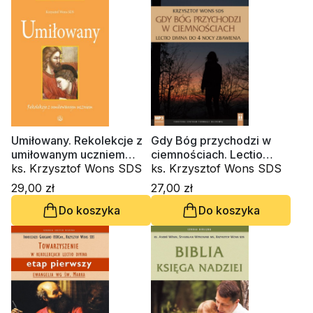
Umiłowany. Rekolekcje z
Gdy Bóg przychodzi w
umiłowanym uczniem
ciemnościach. Lectio
(miękka oprawa)
ks. Krzysztof Wons SDS
divina do czterech nocy
ks. Krzysztof Wons SDS
zbawienia (CD-
29,00 zł
27,00 zł
audiobook)
Do koszyka
Do koszyka