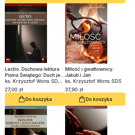
Trzaskawka
Lectio. Duchowa lektura
Miłość i gwałtownicy.
Pisma Świętego: Duch jest
Jakub i Jan
już w literze (CD-
ks. Krzysztof Wons SDS,
ks. Krzysztof Wons SDS
audiobook)
Lorenzo Saraceno
27,00 zł
37,90 zł
OSBCam
Do koszyka
Do koszyka