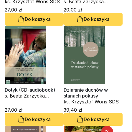
rozeznawania (CD-
ks. Krzysztof Wons SDS
s. Beata Zarzycka
audiobook)
ZSAPU, ks. Krzysztof
27,00 zł
20,00 zł
Wons SDS
Do koszyka
Do koszyka
Dotyk (CD-audiobook)
Działanie duchów w
s. Beata Zarzycka
stanach pokusy
ZSAPU, ks. Krzysztof
ks. Krzysztof Wons SDS
Wons SDS
27,00 zł
39,40 zł
Do koszyka
Do koszyka
%