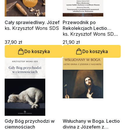
Cały sprawiedliwy. Józef
Przewodnik po
ks. Krzysztof Wons SDS
Rekolekcjach Lectio
Divina. Zeszyt 3
ks. Krzysztof Wons SDS,
Amedeo Cencini FdCC
37,90 zł
21,90 zł
Do koszyka
Do koszyka
Gdy Bóg przychodzi w
Wsłuchany w Boga. Lectio
ciemnościach
divina z Józefem z