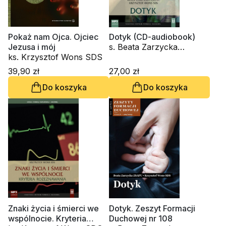
Pokaż nam Ojca. Ojciec
Dotyk (CD-audiobook)
Jezusa i mój
s. Beata Zarzycka
ks. Krzysztof Wons SDS
ZSAPU, ks. Krzysztof
Wons SDS
39,90 zł
27,00 zł
Do koszyka
Do koszyka
Znaki życia i śmierci we
Dotyk. Zeszyt Formacji
wspólnocie. Kryteria
Duchowej nr 108