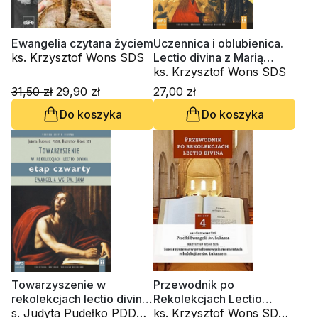
Ewangelia czytana życiem
Uczennica i oblubienica.
ks. Krzysztof Wons SDS
Lectio divina z Marią
Magdaleną (CD-
ks. Krzysztof Wons SDS
audiobook)
31,50 zł
29,90 zł
27,00 zł
Do koszyka
Do koszyka
Towarzyszenie w
Przewodnik po
rekolekcjach lectio divina.
Rekolekcjach Lectio
Ewangelia wg św. Jana.
s. Judyta Pudełko PDDM,
Divina. Zeszyt 4
ks. Krzysztof Wons SDS,