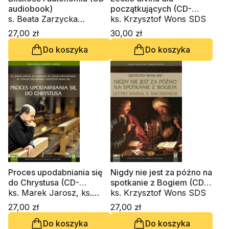
audiobook)
początkujących (CD-
s. Beata Zarzycka
audiobook)
ks. Krzysztof Wons SDS
ZSAPU, ks. Krzysztof
27,00 zł
30,00 zł
Wons SDS
Do koszyka
Do koszyka
Proces upodabniania się
Nigdy nie jest za późno na
do Chrystusa (CD-
spotkanie z Bogiem (CD-
audiobook)
ks. Marek Jarosz, ks.
audiobook)
ks. Krzysztof Wons SDS
Piotr Kot, ks. Janusz
27,00 zł
27,00 zł
Królikowski, ks. Krzysztof
Do koszyka
Do koszyka
Wons SDS, ks. Tomasz