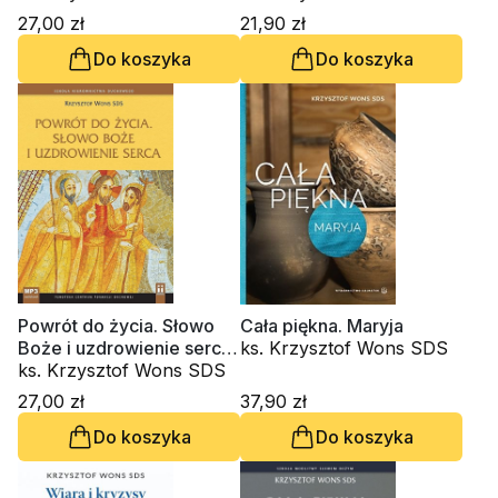
Etap czwarty (CD)
ks. Krzysztof Wons SDS
kardynał Grzegorz Ryś
27,00 zł
21,90 zł
Do koszyka
Do koszyka
Powrót do życia. Słowo
Cała piękna. Maryja
Boże i uzdrowienie serca
ks. Krzysztof Wons SDS
(CD-audiobook)
ks. Krzysztof Wons SDS
27,00 zł
37,90 zł
Do koszyka
Do koszyka