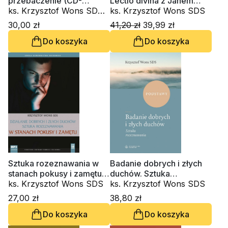
przebaczenie (CD-
Lectio divina z Janem
audiobook)
ks. Krzysztof Wons SDS,
Chrzcicielem
ks. Krzysztof Wons SDS
ks. Piotr Kot, Innocenzo
30,00 zł
41,20 zł
39,99 zł
Gargano OSBCam.
Do koszyka
Do koszyka
Sztuka rozeznawania w
Badanie dobrych i złych
stanach pokusy i zamętu
duchów. Sztuka
(CD-audiobook)
ks. Krzysztof Wons SDS
rozeznawania
ks. Krzysztof Wons SDS
27,00 zł
38,80 zł
Do koszyka
Do koszyka