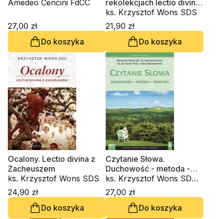
Amedeo Cencini FdCC
rekolekcjach lectio divina.
Treść - Dynamika -
ks. Krzysztof Wons SDS
Program. Zeszyt 1
27,00 zł
21,90 zł
Do koszyka
Do koszyka
Ocalony. Lectio divina z
Czytanie Słowa.
Zacheuszem
Duchowość - metoda -
ks. Krzysztof Wons SDS
praktyka (CD-audiobook)
ks. Krzysztof Wons SDS,
ks. Edward Staniek, ks.
24,90 zł
27,00 zł
Jan Kanty Pytel, Anna
Do koszyka
Do koszyka
Świderkówna