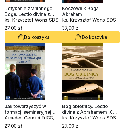
Dotykanie zranionego
Koczownik Boga.
Boga. Lectio divina z
Abraham
Apostołem Tomaszem
ks. Krzysztof Wons SDS
ks. Krzysztof Wons SDS
(CD -audiobook)
27,00 zł
37,90 zł
Do koszyka
Do koszyka
Jak towarzyszyć w
Bóg obietnicy. Lectio
formacji seminaryjnej
divina z Abrahamem (CD-
dzisiaj? (CD-audiobook)
Amedeo Cencini FdCC, ks.
audiobook)
ks. Krzysztof Wons SDS
Krzysztof Wons SDS
27,00 zł
27,00 zł