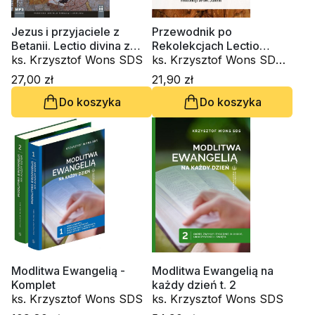
Jezus i przyjaciele z
Przewodnik po
Betanii. Lectio divina z
Rekolekcjach Lectio
Marią, Martą i Łazarzem
ks. Krzysztof Wons SDS
Divina. Zeszyt 5
ks. Krzysztof Wons SDS,
(CD-audiobook)
s. Judyta Pudełko PDDM
27,00 zł
21,90 zł
Do koszyka
Do koszyka
Modlitwa Ewangelią -
Modlitwa Ewangelią na
Komplet
każdy dzień t. 2
ks. Krzysztof Wons SDS
ks. Krzysztof Wons SDS