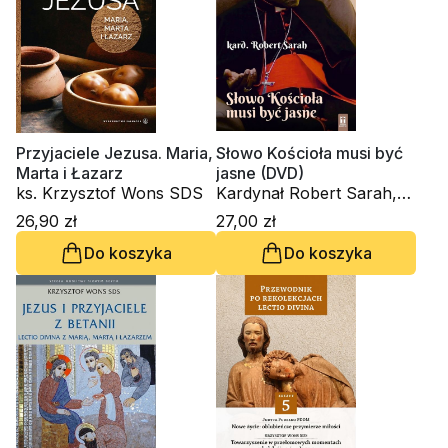
Przyjaciele Jezusa. Maria,
Słowo Kościoła musi być
Marta i Łazarz
jasne (DVD)
ks. Krzysztof Wons SDS
Kardynał Robert Sarah,
ks. Krzysztof Wons SDS
26,90 zł
27,00 zł
Do koszyka
Do koszyka