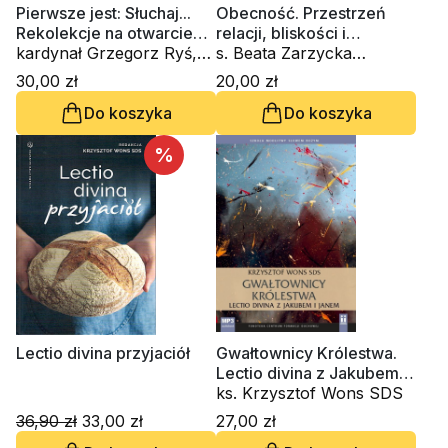
Pierwsze jest: Słuchaj...
Obecność. Przestrzeń
Rekolekcje na otwarcie
relacji, bliskości i
Domu Słowa (CD-
kardynał Grzegorz Ryś,
tożsamości. Zeszyt
s. Beata Zarzycka
audiobook)
ks. Krzysztof Wons SDS
Formacji Duchowej nr 95
ZSAPU, ks. Krzysztof
30,00 zł
20,00 zł
Wons SDS
Do koszyka
Do koszyka
%
Lectio divina przyjaciół
Gwałtownicy Królestwa.
Lectio divina z Jakubem i
Janem (CD-audiobook)
ks. Krzysztof Wons SDS
36,90 zł
33,00 zł
27,00 zł