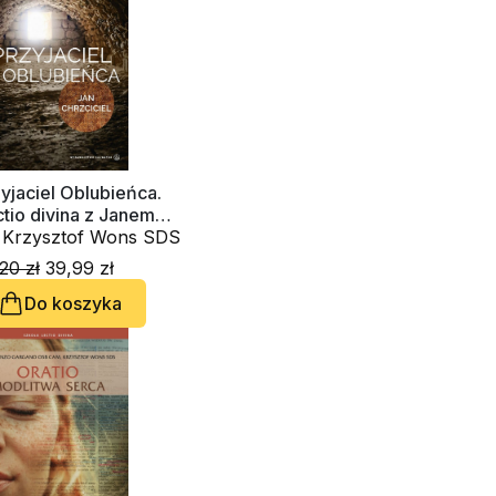
yjaciel Oblubieńca.
tio divina z Janem
rzcicielem
. Krzysztof Wons SDS
20 zł
39,99 zł
Do koszyka