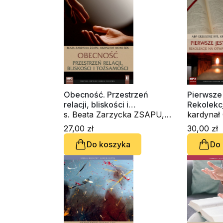
Obecność. Przestrzeń
Pierwsze j
relacji, bliskości i
Rekolekc
tożsamości (CD-audiobook)
s. Beata Zarzycka ZSAPU,
Domu Sło
kardynał Grz
ks. Krzysztof Wons SDS
audioboo
Krzyszto
27,00 zł
30,00 zł
Do koszyka
Do