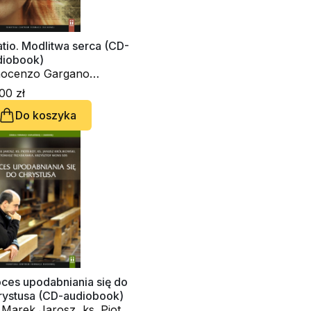
tio. Modlitwa serca (CD-
diobook)
nocenzo Gargano
BCam., ks. Krzysztof
00 zł
ns SDS
Do koszyka
ces upodabniania się do
rystusa (CD-audiobook)
 Marek Jarosz, ks. Piotr