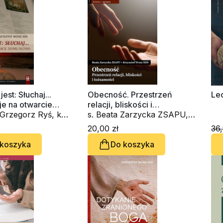
est: Słuchaj...
Obecność. Przestrzeń
Lec
je na otwarcie
relacji, bliskości i
wa (CD-
egorz Ryś, ks.
tożsamości. Zeszyt Formacji
s. Beata Zarzycka ZSAPU,
k)
f Wons SDS
Duchowej nr 95
ks. Krzysztof Wons SDS
20,00 zł
36,
 koszyka
Do koszyka