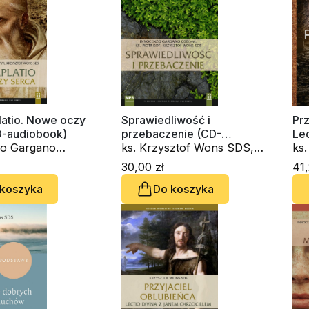
atio. Nowe oczy
Sprawiedliwość i
Prz
D-audiobook)
przebaczenie (CD-
Lec
o Gargano
audiobook)
ks. Krzysztof Wons SDS,
Ch
ks
 ks. Krzysztof
ks. Piotr Kot, Innocenzo
30,00 zł
41,
S
Gargano OSBCam.
 koszyka
Do koszyka