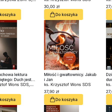
sztof Wons SDS
Kot
30,00 zł
27,
ks
 koszyka
Do koszyka
ks
uchowa lektura
Miłość i gwałtownicy. Jakub
Dzi
ętego: Duch jest
i Jan
du
erze (CD-
sztof Wons SDS,
ks. Krzysztof Wons SDS
ro
ks
k)
 Saraceno OSBCam
au
37,90 zł
27,
 koszyka
Do koszyka