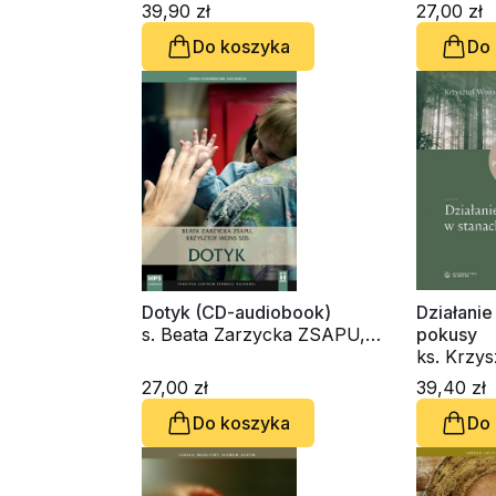
39,90 zł
27,00 zł
Do koszyka
Do
Dotyk (CD-audiobook)
Działani
s. Beata Zarzycka ZSAPU,
pokusy
ks. Krzysztof Wons SDS
ks. Krzy
27,00 zł
39,40 zł
Do koszyka
Do