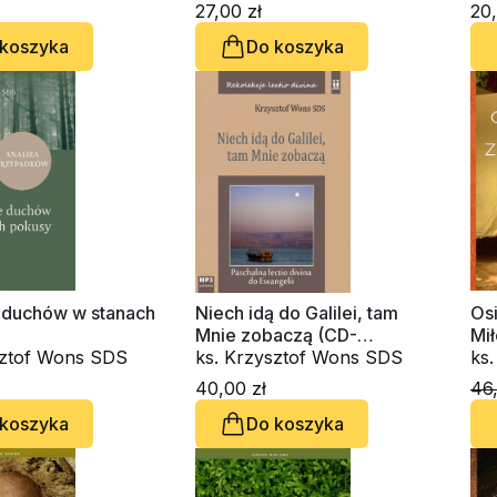
audiobook)
ks
27,00 zł
20,
 koszyka
Do koszyka
e duchów w stanach
Niech idą do Galilei, tam
Os
Mnie zobaczą (CD-
Mi
sztof Wons SDS
audiobook)
ks. Krzysztof Wons SDS
do
ks
40,00 zł
46,
 koszyka
Do koszyka