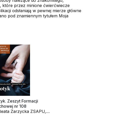
 osoby należące do znakomitego,
 które przez minione ćwierćwiecze
ikacji odsłaniają w pewnej mierze główne
rgano pod znamiennym tytułem Moja
yk. Zeszyt Formacji
chowej nr 108
 Beata Zarzycka ZSAPU,