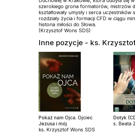
Duchowej w Krakowie, która odbyła się w 
szerokiego grona formatorów, mistrzów d
kształtowały umysły i serca uczestników
rozdziały życia i formacji CFD w ciągu 
historia miłości do Słowa.
(Krzysztof Wons SDS)
Inne pozycje - ks. Krzyszt
Pokaż nam Ojca. Ojciec
Dotyk (C
Jezusa i mój
s. Beata
ks. Krzysztof Wons SDS
ks. Krzy