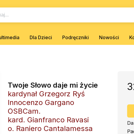
ltimedia
Dla Dzieci
Podręczniki
Nowości
K
Twoje Słowo daje mi życie
3
kardynał Grzegorz Ryś
Innocenzo Gargano
OSBCam.
kard. Gianfranco Ravasi
Da
o. Raniero Cantalamessa
Pa