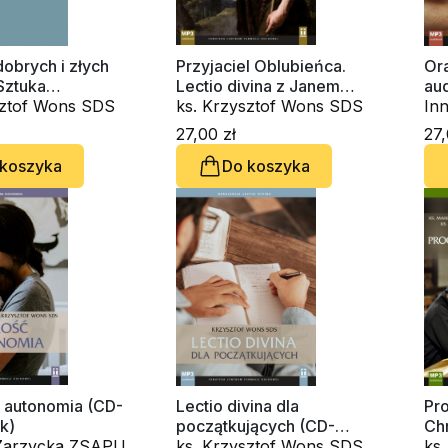
obrych i złych
Przyjaciel Oblubieńca.
Ora
Sztuka
Lectio divina z Janem
au
ania
sztof Wons SDS
Chrzcicielem (CD-
ks. Krzysztof Wons SDS
In
audiobook)
OS
27,00 zł
27,
Wo
 koszyka
Do koszyka
i autonomia (CD-
Lectio divina dla
Pro
k)
początkujących (CD-
Ch
 Zarzycka ZSAPU,
audiobook)
ks. Krzysztof Wons SDS
ks.