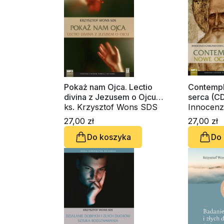
Pokaż nam Ojca. Lectio
Contempl
divina z Jezusem o Ojcu
serca (C
(CD-audiobook)
ks. Krzysztof Wons SDS
Innocenz
OSBCam.,
27,00 zł
27,00 zł
Wons SD
Do koszyka
Do