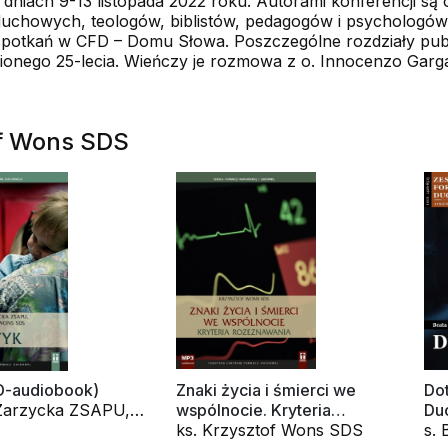
dniach 9-13 listopada 2022 roku. Autorami konferencji są
uchowych, teologów, biblistów, pedagogów i psychologów,
 spotkań w CFD – Domu Słowa. Poszczególne rozdziały publ
minionego 25-lecia. Wieńczy je rozmowa z o. Innocenzo Ga
of Wons SDS
D-audiobook)
Znaki życia i śmierci we
Dot
 Zarzycka ZSAPU,
wspólnocie. Kryteria
Du
sztof Wons SDS
rozeznawania (CD-
ks. Krzysztof Wons SDS
s.