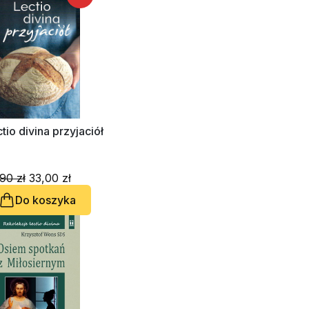
tio divina przyjaciół
90 zł
33,00 zł
Do koszyka