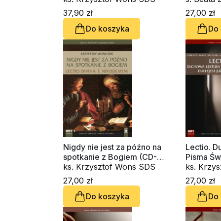
ks. Krzy
37,90 zł
27,00 zł
Do koszyka
Do
Nigdy nie jest za późno na
Lectio. D
spotkanie z Bogiem (CD-
Pisma Świ
audiobook)
ks. Krzysztof Wons SDS
już w lit
ks. Krzy
audioboo
Lorenzo
27,00 zł
27,00 zł
Do koszyka
Do