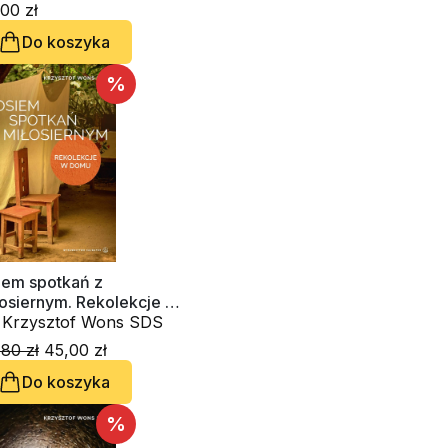
. Krzysztof Wons SDS
00 zł
Do koszyka
%
iem spotkań z
łosiernym. Rekolekcje w
mu
. Krzysztof Wons SDS
80 zł
45,00 zł
Do koszyka
%