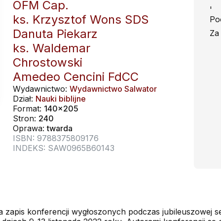
OFM Cap.
'
ks. Krzysztof Wons SDS
Po
Danuta Piekarz
Za
ks. Waldemar
Chrostowski
Amedeo Cencini FdCC
Wydawnictwo:
Wydawnictwo Salwator
Dział:
Nauki biblijne
Format:
140x205
Stron:
240
Oprawa:
twarda
ISBN: 9788375809176
INDEKS: SAW0965B60143
 zapis konferencji wygłoszonych podczas jubileuszowej ses