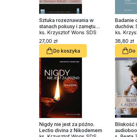
Sztuka rozeznawania w
Badanie d
stanach pokusy i zamętu
duchów. 
(CD-audiobook)
ks. Krzysztof Wons SDS
rozeznaw
ks. Krzy
27,00 zł
38,80 zł
Do koszyka
Do
Nigdy nie jest za późno.
Bliskość 
Lectio divina z Nikodemem
audioboo
ks. Krzysztof Wons SDS
s. Beata