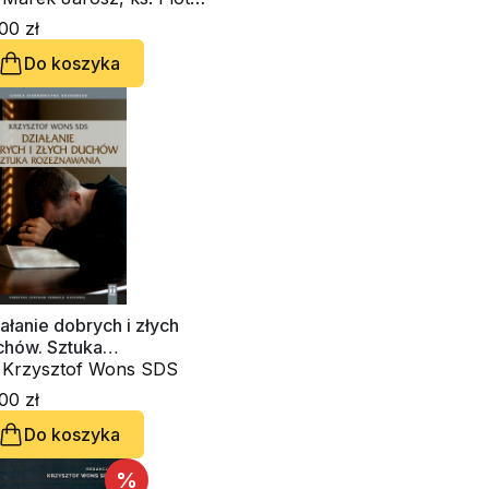
, ks. Janusz Królikowski,
00 zł
. Krzysztof Wons SDS,
Do koszyka
. Tomasz Trzaskawka
ałanie dobrych i złych
chów. Sztuka
zeznawania (CD-
. Krzysztof Wons SDS
diobook)
00 zł
Do koszyka
%