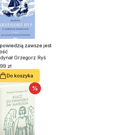
powiedzią zawsze jest
łość
kardynał Grzegorz Ryś
99 zł
Do koszyka
%