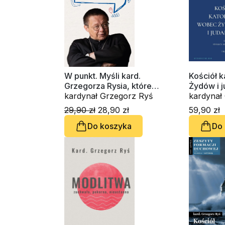
W punkt. Myśli kard.
Kościół k
Grzegorza Rysia, które
Żydów i 
trafiają w sedno
kardynał Grzegorz Ryś
kardynał Grz
Andrzej P
29,90 zł
28,90 zł
59,90 zł
Mirosław
Do koszyka
Do
Sławomir
Alfred Ma