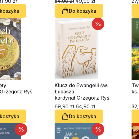
1,90 zł
54,90 zł
49,99 zł
27,
 koszyka
Do koszyka
%
ęty
Klucz do Ewangelii św.
Tw
kardynał Grzegorz Ryś
Łukasza
ks
kardynał Grzegorz Ryś
kar
kard
69,90 zł
64,90 zł
32,
Raniero C
 koszyka
Do koszyka
Ca
Ch
%
%
Ga
Ce