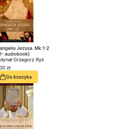
ekarz
angelia Jezusa. Mk 1-2
D- audiobook)
kardynał Grzegorz Ryś
00 zł
Do koszyka