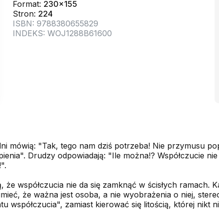
Format:
230x155
Stron:
224
ISBN: 9788380655829
INDEKS: WOJ1288B61600
ni mówią: "Tak, tego nam dziś potrzeba! Nie przymusu popr
ienia". Drudzy odpowiadają: "Ile można!? Współczucie nie
".
ą, że współczucia nie da się zamknąć w ścisłych ramach. K
eć, że ważna jest osoba, a nie wyobrażenia o niej, stereo
 współczucia", zamiast kierować się litością, której nikt n