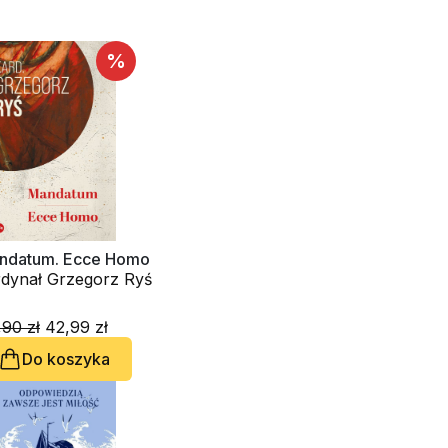
%
ndatum. Ecce Homo
kardynał Grzegorz Ryś
90 zł
42,99 zł
Do koszyka