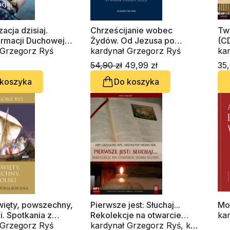
acja dzisiaj.
Chrześcijanie wobec
Tw
ormacji Duchowej
Żydów. Od Jezusa po
(C
kardynał Grzegorz Ryś
inkwizycję. XV wieków
kardynał Grzegorz Ryś
kar
trudnych relacji
kar
54,90 zł
49,99 zł
35,
Am
 koszyka
Do koszyka
Waldem
In
OS
Ma
więty, powszechny,
Pierwsze jest: Słuchaj...
Mo
i. Spotkania z
Rekolekcje na otwarcie
Kościoła
kardynał Grzegorz Ryś
Domu Słowa (CD-
kardynał Grzegorz Ryś, ks.