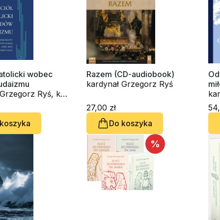
atolicki wobec
Razem (CD-audiobook)
Od
judaizmu
kardynał Grzegorz Ryś
mi
egorz Ryś, ks.
erzyński, ks.
27,00 zł
54,
 Stanisław Wróbel,
 koszyka
Do koszyka
 Jacek Żurek, ks.
rek Wierzbicki
%