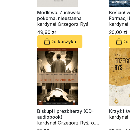
Modlitwa. Zuchwała,
Kościół 
pokorna, nieustanna
Formacji
kardynał Grzegorz Ryś
49,90 zł
20,00 zł
Do koszyka
Do
Biskupi i prezbiterzy (CD-
Krzyż i ś
audiobook)
kardynał Grzegorz Ryś, o.
Timothy Radcliffe OP