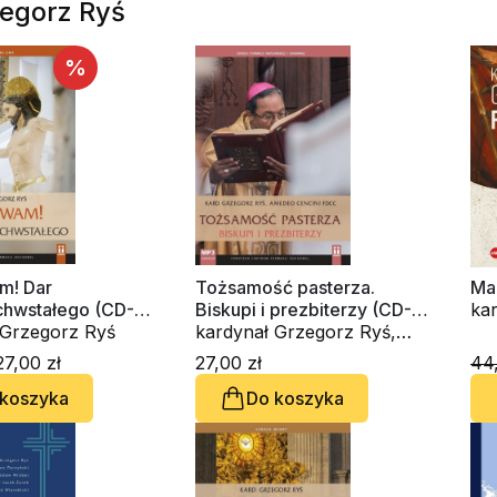
zegorz Ryś
%
m! Dar
Tożsamość pasterza.
Ma
hwstałego (CD-
Biskupi i prezbiterzy (CD-
k)
kardynał Grzegorz Ryś
audiobook)
kardynał Grzegorz Ryś,
Amedeo Cencini FdCC
7,00 zł
27,00 zł
44,
 koszyka
Do koszyka