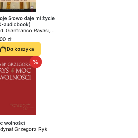
oje Słowo daje mi życie
D-audiobook)
d. Gianfranco Ravasi,
dynał Grzegorz Ryś,
00 zł
edeo Cencini FdCC, ks.
Do koszyka
ar Chrostowski,
nocenzo Gargano
BCam., Danuta Piekarz,
%
rko Ivan Rupnik SJ
c wolności
kardynał Grzegorz Ryś