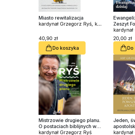
Miasto rewitalizacja
Ewangeliz
kardynał Grzegorz Ryś, ks.
Zeszyt F
Tomáš Halik, Mariola
nr 100
Kaźmierska, - -
40,90 zł
20,00 zł
Do koszyka
Do
Mistrzowie drugiego planu.
Jeden, ś
O postaciach biblijnych w
apostolsk
rozmowach z Małgorzatą
kardynał Grzegorz Ryś
historią 