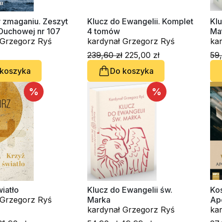
w zmaganiu. Zeszyt
Klucz do Ewangelii. Komplet
Klu
 Duchowej nr 107
4 tomów
Ma
kardynał Grzegorz Ryś
kardynał Grzegorz Ryś
239,60 zł
225,00 zł
59,
 koszyka
Do koszyka
%
%
wiatło
Klucz do Ewangelii św.
Ko
kardynał Grzegorz Ryś
Marka
Apo
kardynał Grzegorz Ryś
au