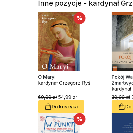
Inne pozycje - kardynał Gr
%
O Maryi
Pokój Wa
kardynał Grzegorz Ryś
Zmartwyc
audioboo
60,99 zł
54,99 zł
30,00 zł
2
Do koszyka
Do
%