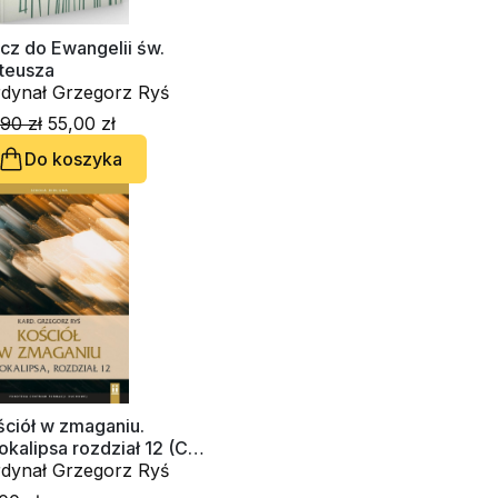
cz do Ewangelii św.
teusza
kardynał Grzegorz Ryś
90 zł
55,00 zł
Do koszyka
ściół w zmaganiu.
kalipsa rozdział 12 (CD-
diobook)
kardynał Grzegorz Ryś