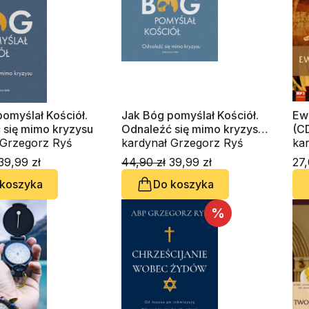
Pi
omyślał Kościół.
Jak Bóg pomyślał Kościół.
Ew
 się mimo kryzysu
Odnaleźć się mimo kryzysu
(C
kardynał Grzegorz Ryś
(CD-MP3-audiobook)
kardynał Grzegorz Ryś
39,99 zł
44,90 zł
39,99 zł
27,
 koszyka
Do koszyka
%