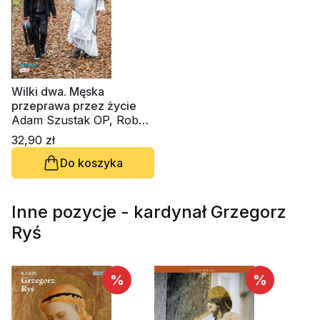
Wilki dwa. Męska
przeprawa przez życie
Adam Szustak OP, Robert
"Litza" Friedrich
32,90 zł
Do koszyka
Inne pozycje - kardynał Grzegorz
Ryś
%
%