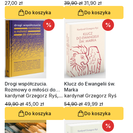
Timothy Radcliffe OP
27,00 zł
39,90 zł
31,90 zł
Do koszyka
Do koszyka
%
%
Drogi współczucia.
Klucz do Ewangelii św.
Rozmowy o miłości do
Marka
człowieka
kardynał Grzegorz Ryś,
kardynał Grzegorz Ryś
Małgorzata Bilska
49,90 zł
45,00 zł
54,90 zł
49,99 zł
Do koszyka
Do koszyka
%