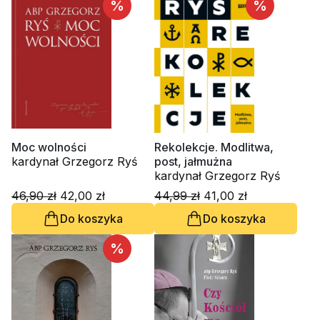
%
%
Moc wolności
Rekolekcje. Modlitwa,
kardynał Grzegorz Ryś
post, jałmużna
kardynał Grzegorz Ryś
46,90 zł
42,00 zł
44,99 zł
41,00 zł
Do koszyka
Do koszyka
%