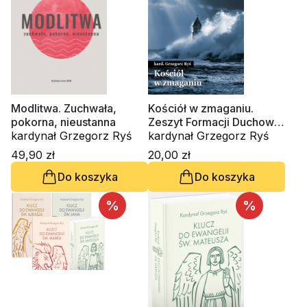
Modlitwa. Zuchwała,
Kościół w zmaganiu.
pokorna, nieustanna
Zeszyt Formacji Duchowej
kardynał Grzegorz Ryś
nr 107
kardynał Grzegorz Ryś
49,90 zł
20,00 zł
Do koszyka
Do koszyka
%
%