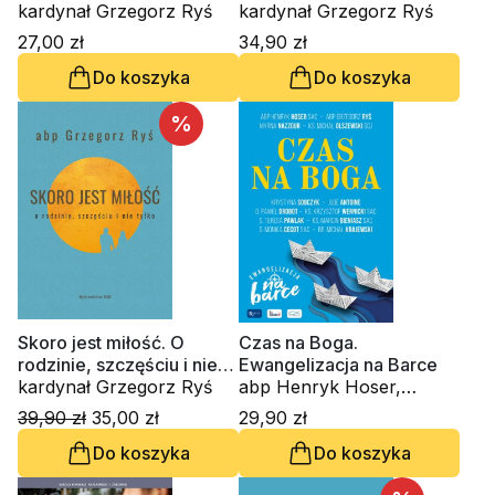
Rzymian, rozdział 8 (CD-
kardynał Grzegorz Ryś
kardynał Grzegorz Ryś
audiobook)
27,00 zł
34,90 zł
Do koszyka
Do koszyka
%
Skoro jest miłość. O
Czas na Boga.
rodzinie, szczęściu i nie
Ewangelizacja na Barce
tylko
kardynał Grzegorz Ryś
abp Henryk Hoser,
kardynał Grzegorz Ryś,
39,90 zł
35,00 zł
29,90 zł
ks. Michał Olszewski,
Do koszyka
Do koszyka
Myrna Nazzour