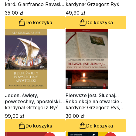
kard. Gianfranco Ravasi,
biblijnych w rozmowach z
kardynał Grzegorz Ryś
kardynał Grzegorz Ryś,
Małgorzatą Bilską
35,00 zł
49,90 zł
Amedeo Cencini FdCC, ks.
Do koszyka
Do koszyka
Waldemar Chrostowski,
Innocenzo Gargano
OSBCam., Danuta
Piekarz, Marko Ivan
Rupnik SJ
Jeden, święty,
Pierwsze jest: Słuchaj...
powszechny, apostolski.
Rekolekcje na otwarcie
Spotkania z historią
kardynał Grzegorz Ryś
Domu Słowa (CD-
kardynał Grzegorz Ryś,
Kościoła
audiobook)
ks. Krzysztof Wons SDS
99,99 zł
30,00 zł
Do koszyka
Do koszyka