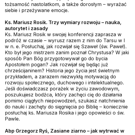
tożsamość nastolatkom, a także dorosłym – wyrażać
siebie i przeżywane emocje.
Ks. Mariusz Rosik. Trzy wymiary rozwoju – nauka,
autorytet i zasady
Ks. Mariusz Rosik w swojej konferencji zaprasza w
podróż w czasie – wyrusz razem z nim do Tarsu w I
w n. e. Posłuchaj, jak rozwijał się Szaweł (św. Paweł).
Kto był jego mistrzem zanim poznał Chrystusa? W jaki
sposób Pan Bóg przygotowywał go do bycia
Apostołem pogan? Jak rozwijał się będąc już
chrześcijaninem? Historia jego życia jest świetnym
przykładem, a zarazem niezwykłą motywacją do
rozwoju społecznego, duchowego i intelektualnego.
Jeśli doświadczasz porażek w życiu zawodowym,
poszukujesz bodźca, który zachęci cię do działania
pomimo ciągłych niepowodzeń, szukasz natchnienia
do nauki i zachęty do sięgnięcia po Biblię – koniecznie
posłuchaj ks. Mariusza Rosika i jego opowieści o św.
Pawle.
Abp Grzegorz Ryś, Zasiane ziarno – jak wytrwać w