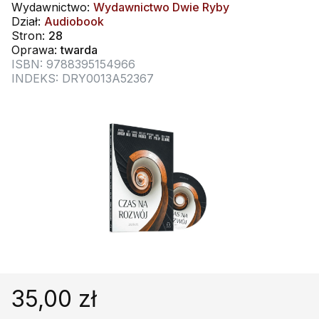
Religie
Śpiewniki
Wydawnictwo:
Wydawnictwo Dwie Ryby
Dział:
Audiobook
Kultura
Stron:
28
Oprawa:
twarda
Książki obcojęzyczne
ISBN: 9788395154966
INDEKS: DRY0013A52367
Poradniki, leksykony...
Dewocjonalia
Inne
Podręczniki szkolne
Promocja
35,00 zł