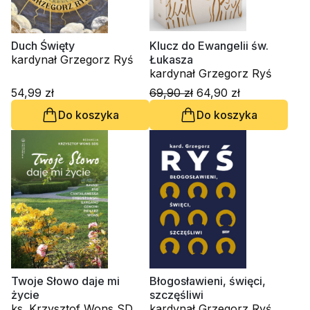
Duch Święty
Klucz do Ewangelii św.
kardynał Grzegorz Ryś
Łukasza
kardynał Grzegorz Ryś
54,99 zł
69,90 zł
64,90 zł
Do koszyka
Do koszyka
Twoje Słowo daje mi
Błogosławieni, święci,
życie
szczęśliwi
ks. Krzysztof Wons SDS,
kardynał Grzegorz Ryś