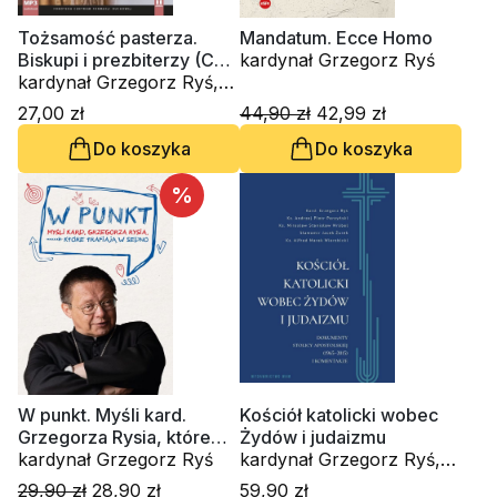
Tożsamość pasterza.
Mandatum. Ecce Homo
Biskupi i prezbiterzy (CD-
kardynał Grzegorz Ryś
audiobook)
kardynał Grzegorz Ryś,
Amedeo Cencini FdCC
27,00 zł
44,90 zł
42,99 zł
Do koszyka
Do koszyka
%
W punkt. Myśli kard.
Kościół katolicki wobec
Grzegorza Rysia, które
Żydów i judaizmu
trafiają w sedno
kardynał Grzegorz Ryś
kardynał Grzegorz Ryś,
ks. Andrzej Perzyński, ks.
29,90 zł
28,90 zł
59,90 zł