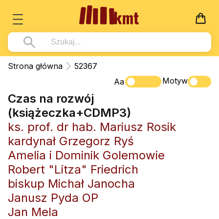
Książki
Strona główna
52367
Wszystko z kategorii - Książki
Motyw
Multimedia
Aa
Czas na rozwój
Pismo Święte
Wszystko z kategorii - Multimedia
Dla Dzieci
(książeczka+CDMP3)
Kościół Katolicki
DVD
Wszystko z kategorii - Dla Dzieci
Podręczniki
ks. prof. dr hab. Mariusz Rosik
Duszpasterstwo
CD-ROM
Literatura (D)
kardynał Grzegorz Ryś
Wszystko z kategorii - Podręczniki
Nowości
Teologia
Muzyka
Amelia i Dominik Golemowie
Płyty, DVD (D)
Podręczniki i pomoce dydaktyczne
Zaloguj się
Robert "Litza" Friedrich
Życie chrześcijańskie
Rekolekcje i inne na CD
Podręczniki i pomoce dydaktyczne
Zabawa i Nauka
biskup Michał Janocha
Duchowość
Śpiew i modlitwa
Janusz Pyda OP
Literatura piękna
Muzyka klasyczna
Jan Mela