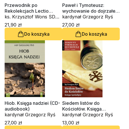
Przewodnik po
Paweł i Tymoteusz:
Rekolekcjach Lectio
wychowanie do dojrzałej
Divina. Zeszyt 4
ks. Krzysztof Wons SDS,
wiary (CD-audiobook)
kardynał Grzegorz Ryś
kardynał Grzegorz Ryś
21,90 zł
27,00 zł
Do koszyka
Do koszyka
Hiob. Księga nadziei (CD-
Siedem listów do
audiobook)
Kościołów. Księga
kardynał Grzegorz Ryś
Apokalipsy
kardynał Grzegorz Ryś
27,00 zł
13,00 zł