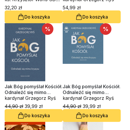
kard. Gianfranco Ravasi,
32,20 zł
54,99 zł
kardynał Grzegorz Ryś, o.
Do koszyka
Do koszyka
Raniero Cantalamessa
OFM Cap., ks. Waldemar
Chrostowski, Innocenzo
%
%
Gargano OSBCam.,
Amedeo Cencini FdCC,
Danuta Piekarz
Jak Bóg pomyślał Kościół.
Jak Bóg pomyślał Kościół.
Odnaleźć się mimo
Odnaleźć się mimo
kryzysu
kardynał Grzegorz Ryś
kryzysu (CD-MP3-
kardynał Grzegorz Ryś
audiobook)
44,90 zł
39,99 zł
44,90 zł
39,99 zł
Do koszyka
Do koszyka