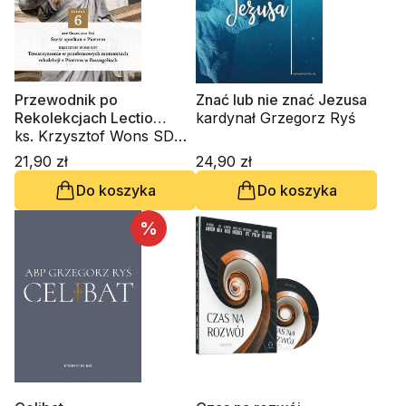
Przewodnik po
Znać lub nie znać Jezusa
Rekolekcjach Lectio
kardynał Grzegorz Ryś
Divina. Zeszyt 6
ks. Krzysztof Wons SDS,
kardynał Grzegorz Ryś
21,90 zł
24,90 zł
Do koszyka
Do koszyka
%