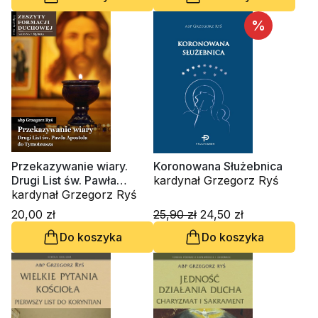
%
Przekazywanie wiary.
Koronowana Służebnica
Drugi List św. Pawła
kardynał Grzegorz Ryś
Apostoła do Tymoteusza.
kardynał Grzegorz Ryś
Zeszyt Formacji Duchowej
20,00 zł
25,90 zł
24,50 zł
nr 83
Do koszyka
Do koszyka