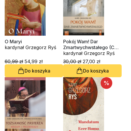
O Maryi
Pokój Wam! Dar
kardynał Grzegorz Ryś
Zmartwychwstałego (CD-
audiobook)
kardynał Grzegorz Ryś
60,99 zł
54,99 zł
30,00 zł
27,00 zł
Do koszyka
Do koszyka
%