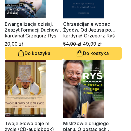
Ewangelizacja dzisiaj.
Chrześcijanie wobec
Zeszyt Formacji Duchowej
Żydów. Od Jezusa po
nr 100
kardynał Grzegorz Ryś
inkwizycję. XV wieków
kardynał Grzegorz Ryś
trudnych relacji
20,00 zł
54,90 zł
49,99 zł
Do koszyka
Do koszyka
Twoje Słowo daje mi
Mistrzowie drugiego
życie (CD-audiobook)
planu. O postaciach