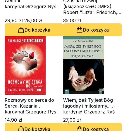
Celibat
Czas na rozwój
kardynał Grzegorz Ryś
(książeczka+CDMP3)
Robert "Litza" Friedrich,
kardynał Grzegorz Ryś,
29,90 zł
28,00 zł
35,00 zł
ks. prof. dr hab. Mariusz
Do koszyka
Do koszyka
Rosik, Janusz Pyda OP,
Jan Mela, biskup Michał
Janocha, Amelia i
Dominik Golemowie
Rozmowy od serca do
Wiem, żeś Ty jest Bóg
Serca. Kazania
łagodny i miłosierny...
arcybiskupa
kardynał Grzegorz Ryś
Księga Jonasza (CD-
kardynał Grzegorz Ryś
audiobook)
14,90 zł
27,00 zł
Do koszyka
Do koszyka