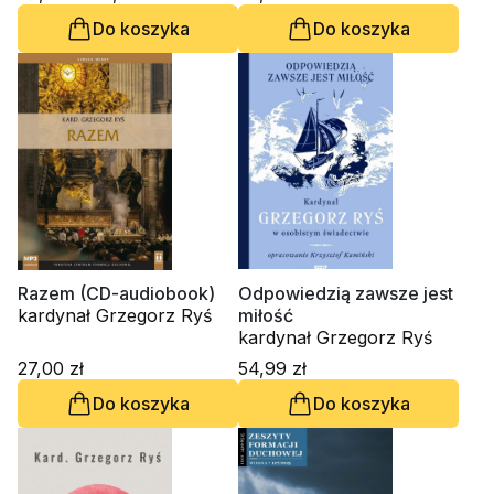
Mirosław Stanisław
Do koszyka
Do koszyka
Wróbel, Sławomir Jacek
Żurek, ks. Alfred Marek
Wierzbicki
Razem (CD-audiobook)
Odpowiedzią zawsze jest
kardynał Grzegorz Ryś
miłość
kardynał Grzegorz Ryś
27,00 zł
54,99 zł
Do koszyka
Do koszyka