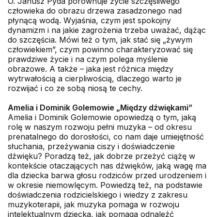
O. Janusz Pyda porównuje życie szczęśliwego
człowieka do obrazu drzewa zasadzonego nad
płynącą wodą. Wyjaśnia, czym jest spokojny
dynamizm i na jakie zagrożenia trzeba uważać, dążąc
do szczęścia. Mówi też o tym, jak stać się „żywym
człowiekiem”, czym powinno charakteryzować się
prawdziwe życie i na czym polega myślenie
obrazowe. A także – jaka jest różnica między
wytrwałością a cierpliwością, dlaczego warto je
rozwijać i co ze sobą niosą te cechy.
Amelia i Dominik Golemowie „Między dźwiękami”
Amelia i Dominik Golemowie opowiedzą o tym, jaką
rolę w naszym rozwoju pełni muzyka – od okresu
prenatalnego do dorosłości, co nam daje umiejętność
słuchania, przeżywania ciszy i doświadczenie
dźwięku? Poradzą też, jak dobrze przeżyć ciążę w
kontekście otaczających nas dźwięków, jaką wagę ma
dla dziecka barwa głosu rodziców przed urodzeniem i
w okresie niemowlęcym. Powiedzą też, na podstawie
doświadczenia rodzicielskiego i wiedzy z zakresu
muzykoterapii, jak muzyka pomaga w rozwoju
intelektualnym dziecka, jak pomaga odnaleźć