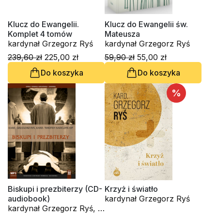
Klucz do Ewangelii.
Klucz do Ewangelii św.
Komplet 4 tomów
Mateusza
kardynał Grzegorz Ryś
kardynał Grzegorz Ryś
239,60 zł
225,00 zł
59,90 zł
55,00 zł
Do koszyka
Do koszyka
%
Biskupi i prezbiterzy (CD-
Krzyż i światło
audiobook)
kardynał Grzegorz Ryś
kardynał Grzegorz Ryś, o.