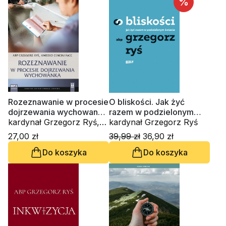
%
Rozeznawanie w procesie
O bliskości. Jak żyć
dojrzewania wychowanka
razem w podzielonym
(CD-audiobook)
kardynał Grzegorz Ryś,
świecie
kardynał Grzegorz Ryś
Amedeo Cencini FdCC
27,00 zł
39,99 zł
36,90 zł
Do koszyka
Do koszyka