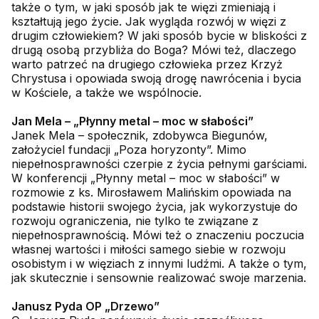
także o tym, w jaki sposób jak te więzi zmieniają i
kształtują jego życie. Jak wygląda rozwój w więzi z
drugim człowiekiem? W jaki sposób bycie w bliskości z
drugą osobą przybliża do Boga? Mówi też, dlaczego
warto patrzeć na drugiego człowieka przez Krzyż
Chrystusa i opowiada swoją drogę nawrócenia i bycia
w Kościele, a także we wspólnocie.
Jan Mela – „Płynny metal – moc w słabości”
Janek Mela – społecznik, zdobywca Biegunów,
założyciel fundacji „Poza horyzonty”. Mimo
niepełnosprawności czerpie z życia pełnymi garściami.
W konferencji „Płynny metal – moc w słabości” w
rozmowie z ks. Mirosławem Malińskim opowiada na
podstawie historii swojego życia, jak wykorzystuje do
rozwoju ograniczenia, nie tylko te związane z
niepełnosprawnością. Mówi też o znaczeniu poczucia
własnej wartości i miłości samego siebie w rozwoju
osobistym i w więziach z innymi ludźmi. A także o tym,
jak skutecznie i sensownie realizować swoje marzenia.
Janusz Pyda OP „Drzewo”