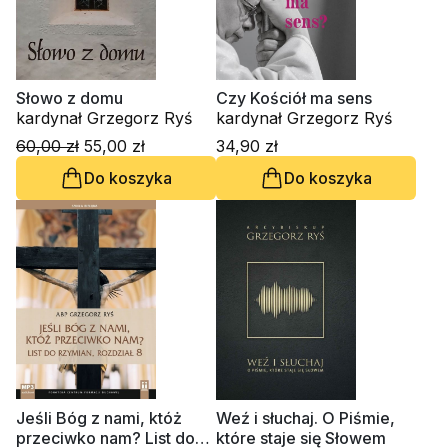
Słowo z domu
Czy Kościół ma sens
kardynał Grzegorz Ryś
kardynał Grzegorz Ryś
60,00 zł
55,00 zł
34,90 zł
Do koszyka
Do koszyka
Jeśli Bóg z nami, któż
Weź i słuchaj. O Piśmie,
przeciwko nam? List do
które staje się Słowem