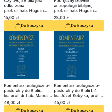
Czy twoja Biblia jest
Podręczny słownik
odkurzona
antropologii biblijnej
prof. dr hab. Hugolin
prof. dr hab. Hugolin
Langkammer
Langkammer
15,00 zł
28,00 zł
Do koszyka
Do koszyka
Komentarz teologiczno-
Komentarz teologiczno-
pastoralny do Biblii
pastoralny do Biblii t. 4
Tysiąclecia t. 5
ks. prof. dr hab. Mariusz
ks. Józef Kobyłka, prof.
Rosik, ks. Mirosław
dr hab. Hugolin
48,00 zł
45,00 zł
Stanisław Wróbel, prof. dr
Langkammer, ks.
Do koszyka
Do koszyka
hab. Hugolin
Mieczysław Mikołajczak