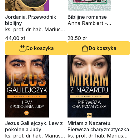
Jordania. Przewodnik
Biblijne romanse
biblijny
Anna Rambiert -
ks. prof. dr hab. Mariusz
Kwaśniewska, ks. prof. dr
Rosik
hab. Mariusz Rosik
44,00 zł
28,50 zł
Do koszyka
Do koszyka
Jezus Galilejczyk. Lew z
Miriam z Nazaretu.
pokolenia Judy
Pierwsza charyzmatyczka
ks. prof. dr hab. Mariusz
ks. prof. dr hab. Mariusz