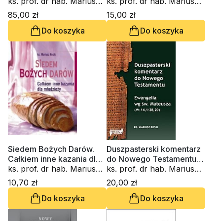
ks. prof. dr hab. Mariusz
ks. prof. dr hab. Mariusz
Rosik
Rosik
85,00 zł
15,00 zł
Do koszyka
Do koszyka
Siedem Bożych Darów.
Duszpasterski komentarz
Całkiem inne kazania dla
do Nowego Testamentu.
młodzieży
ks. prof. dr hab. Mariusz
Ewangelia wg św.
ks. prof. dr hab. Mariusz
Rosik
Mateusza (Mt 14,1-28,20)
Rosik
10,70 zł
20,00 zł
Do koszyka
Do koszyka