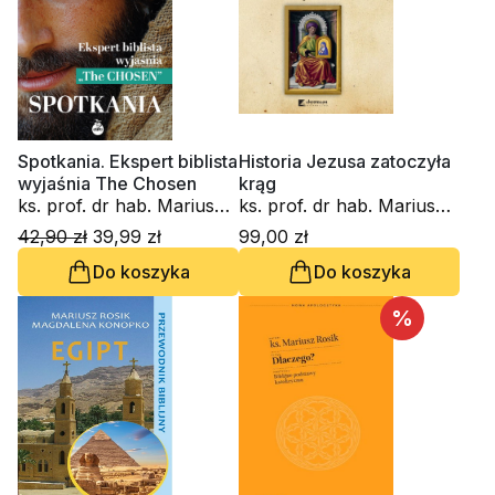
Spotkania. Ekspert biblista
Historia Jezusa zatoczyła
wyjaśnia The Chosen
krąg
ks. prof. dr hab. Mariusz
ks. prof. dr hab. Mariusz
Rosik
Rosik
42,90 zł
39,99 zł
99,00 zł
Do koszyka
Do koszyka
%