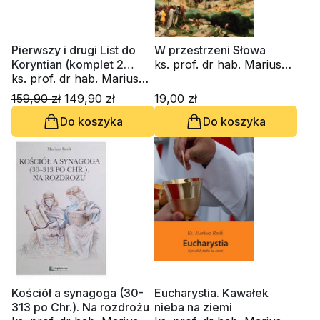
Pierwszy i drugi List do
W przestrzeni Słowa
Koryntian (komplet 2
ks. prof. dr hab. Mariusz
części). Nowy Komentarz
ks. prof. dr hab. Mariusz
Rosik
Biblijny
Rosik, ks. Antoni Paciorek
159,90 zł
149,90 zł
19,00 zł
Do koszyka
Do koszyka
Kościół a synagoga (30-
Eucharystia. Kawałek
313 po Chr.). Na rozdrożu
nieba na ziemi