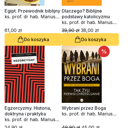
Egipt. Przewodnik biblijny
Dlaczego? Biblijne
ks. prof. dr hab. Mariusz
podstawy katolicyzmu
Rosik, Magdalena
ks. prof. dr hab. Mariusz
Konopko
Rosik
61,00 zł
39,90 zł
38,00 zł
Do koszyka
Do koszyka
%
Egzorcyzmy. Historia,
Wybrani przez Boga
doktryna i praktyka
ks. prof. dr hab. Mariusz
ks. prof. dr hab. Mariusz
Rosik
Rosik
24,90 zł
49,90 zł
45,00 zł