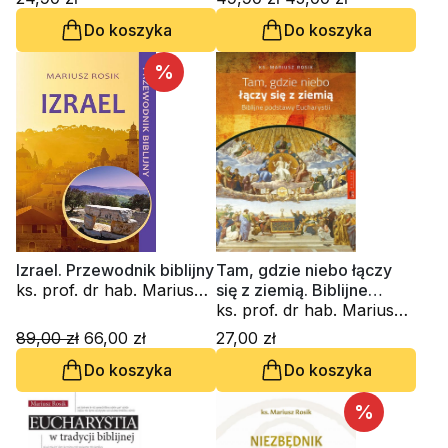
Do koszyka
Do koszyka
%
Izrael. Przewodnik biblijny
Tam, gdzie niebo łączy
ks. prof. dr hab. Mariusz
się z ziemią. Biblijne
Rosik
podstawy Eucharystii
ks. prof. dr hab. Mariusz
Rosik
89,00 zł
66,00 zł
27,00 zł
Do koszyka
Do koszyka
%