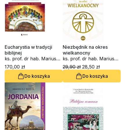
Eucharystia w tradycji
Niezbędnik na okres
biblijnej
wielkanocny
ks. prof. dr hab. Mariusz
ks. prof. dr hab. Mariusz
Rosik
Rosik
170,00 zł
29,90 zł
28,50 zł
Do koszyka
Do koszyka