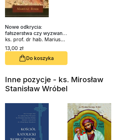
Nowe odkrycia:
fałszerstwa czy wyzwania
dla wiary? Archeolog
ks. prof. dr hab. Mariusz
czyta Biblię
Rosik
13,00 zł
Do koszyka
Inne pozycje - ks. Mirosław
Stanisław Wróbel