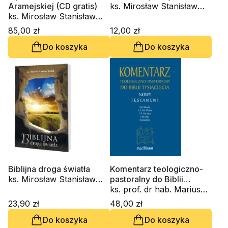
Aramejskiej (CD gratis)
ks. Mirosław Stanisław
ks. Mirosław Stanisław
Wróbel
Wróbel
85,00 zł
12,00 zł
Do koszyka
Do koszyka
Biblijna droga światła
Komentarz teologiczno-
ks. Mirosław Stanisław
pastoralny do Biblii
Wróbel
Tysiąclecia t. 5
ks. prof. dr hab. Mariusz
Rosik, ks. Mirosław
23,90 zł
48,00 zł
Stanisław Wróbel, prof. dr
Do koszyka
Do koszyka
hab. Hugolin