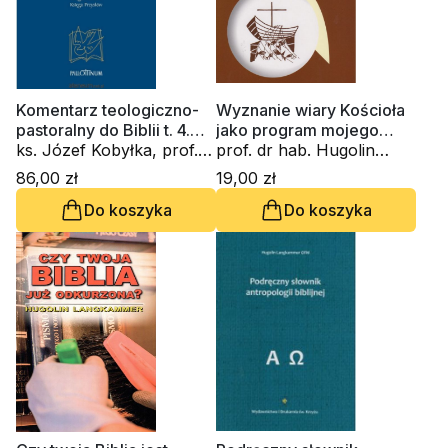
Komentarz teologiczno-
Wyznanie wiary Kościoła
pastoralny do Biblii t. 4.
jako program mojego
Stary Testament
ks. Józef Kobyłka, prof.
życia chrześćijańskiego
prof. dr hab. Hugolin
dr hab. Hugolin
Langkammer
86,00 zł
19,00 zł
Langkammer, ks.
Do koszyka
Do koszyka
Mieczysław Mikołajczak