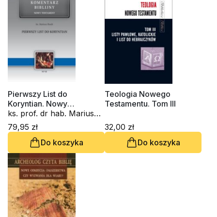
Pierwszy List do
Teologia Nowego
Koryntian. Nowy
Testamentu. Tom III
Komentarz Biblijny. Tom
ks. prof. dr hab. Mariusz
VII
Rosik
79,95 zł
32,00 zł
Do koszyka
Do koszyka