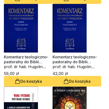
Langkammer
Komentarz teologiczno-
Komentarz teologiczno-
pastoralny do Biblii
pastoralny do Biblii
Tysiąclecia t. 1,2
prof. dr hab. Hugolin
Tysiąclecia t. 1,1
prof. dr hab. Hugolin
Langkammer
Langkammer
59,00 zł
42,00 zł
Do koszyka
Do koszyka