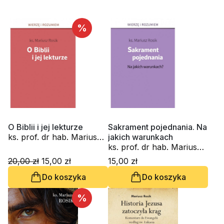
%
O Biblii i jej lekturze
Sakrament pojednania. Na
ks. prof. dr hab. Mariusz
jakich warunkach
Rosik
ks. prof. dr hab. Mariusz
Rosik
20,00 zł
15,00 zł
15,00 zł
Do koszyka
Do koszyka
%