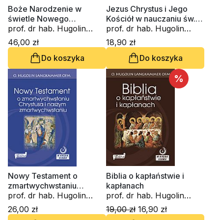
Boże Narodzenie w
Jezus Chrystus i Jego
świetle Nowego
Kościół w nauczaniu św.
Testamentu
prof. dr hab. Hugolin
Pawła Apostoła
prof. dr hab. Hugolin
Langkammer
Langkammer
46,00 zł
18,90 zł
Do koszyka
Do koszyka
%
Nowy Testament o
Biblia o kapłaństwie i
zmartwychwstaniu
kapłanach
Chrystusa i naszym
prof. dr hab. Hugolin
prof. dr hab. Hugolin
zmartwychwstaniu
Langkammer
Langkammer
26,00 zł
19,00 zł
16,90 zł