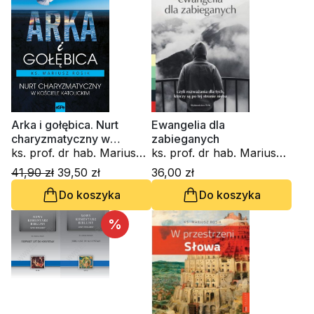
Arka i gołębica. Nurt
Ewangelia dla
charyzmatyczny w
zabieganych
Kościele katolickim
ks. prof. dr hab. Mariusz
ks. prof. dr hab. Mariusz
Rosik
Rosik
41,90 zł
39,50 zł
36,00 zł
Do koszyka
Do koszyka
%