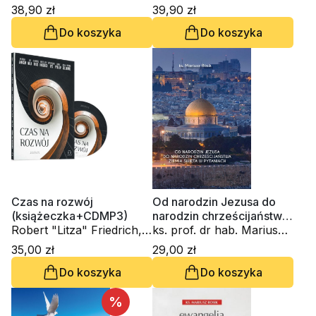
Rosik
Rosik
38,90 zł
39,90 zł
Do koszyka
Do koszyka
Czas na rozwój
Od narodzin Jezusa do
(książeczka+CDMP3)
narodzin chrześcijaństwa.
Robert "Litza" Friedrich,
Ziemia Święta w pytaniach
ks. prof. dr hab. Mariusz
kardynał Grzegorz Ryś,
Rosik
35,00 zł
29,00 zł
ks. prof. dr hab. Mariusz
Do koszyka
Do koszyka
Rosik, Janusz Pyda OP,
Jan Mela, biskup Michał
Janocha, Amelia i
%
Dominik Golemowie