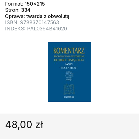
Religie
Śpiewniki
Format:
150x215
Stron:
334
Kultura
Oprawa:
twarda z obwolutą
ISBN: 9788370147563
Książki obcojęzyczne
INDEKS: PAL0364B41620
Poradniki, leksykony...
Dewocjonalia
Inne
Podręczniki szkolne
Promocja
48,00 zł