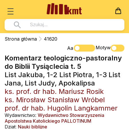
Książki
Strona główna
41620
Wszystko z kategorii - Książki
Motyw
Multimedia
Aa
Komentarz teologiczno-pastoralny
Pismo Święte
Wszystko z kategorii - Multimedia
Dla Dzieci
do Biblii Tysiąclecia t. 5
Kościół Katolicki
DVD
Wszystko z kategorii - Dla Dzieci
Podręczniki
List Jakuba, 1-2 List Piotra, 1-3 List
Duszpasterstwo
CD-ROM
Literatura (D)
Jana, List Judy, Apokalipsa
Wszystko z kategorii - Podręczniki
Nowości
Teologia
Muzyka
ks. prof. dr hab. Mariusz Rosik
Płyty, DVD (D)
Podręczniki i pomoce dydaktyczne
Zaloguj się
ks. Mirosław Stanisław Wróbel
Życie chrześcijańskie
Rekolekcje i inne na CD
Podręczniki i pomoce dydaktyczne
Zabawa i Nauka
prof. dr hab. Hugolin Langkammer
Duchowość
Śpiew i modlitwa
Wydawnictwo:
Wydawnictwo Stowarzyszenia
Literatura piękna
Apostolstwa Katolickiego PALLOTINUM
Muzyka klasyczna
Dział:
Nauki biblijne