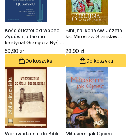
Kościół katolicki wobec
Biblijna ikona św. Józefa
Żydów i judaizmu
ks. Mirosław Stanisław
kardynał Grzegorz Ryś,
Wróbel
ks. Andrzej Perzyński, ks.
59,90 zł
29,90 zł
Mirosław Stanisław
Do koszyka
Do koszyka
Wróbel, Sławomir Jacek
Żurek, ks. Alfred Marek
Wierzbicki
Wprowadzenie do Biblii
Miłosierni jak Ojciec