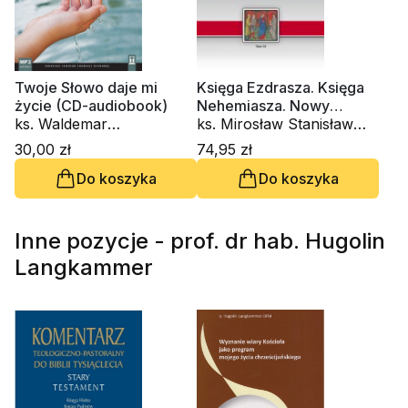
Twoje Słowo daje mi
Księga Ezdrasza. Księga
życie (CD-audiobook)
Nehemiasza. Nowy
ks. Waldemar
Komentarz Biblijny. Tom
ks. Mirosław Stanisław
Chrostowski, ks. Mirosław
XI
Wróbel
30,00 zł
74,95 zł
Stanisław Wróbel, ks.
Do koszyka
Do koszyka
Krzysztof Wons SDS, ks.
Piotr Szyrszeń SDS
Inne pozycje - prof. dr hab. Hugolin
Langkammer