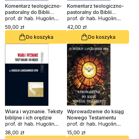
Komentarz teologiczno-
Komentarz teologiczno-
pastoralny do Biblii
pastoralny do Biblii
Tysiąclecia t. 1,2
prof. dr hab. Hugolin
Tysiąclecia t. 1,1
prof. dr hab. Hugolin
Langkammer
Langkammer
59,00 zł
42,00 zł
Do koszyka
Do koszyka
Wiara i wyznanie. Teksty
Wprowadzenie do ksiąg
biblijne i ich orędzie
Nowego Testamentu
prof. dr hab. Hugolin
prof. dr hab. Hugolin
Langkammer
Langkammer
38,00 zł
15,00 zł