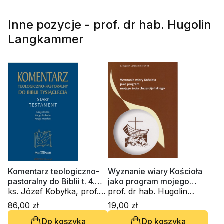
Inne pozycje - prof. dr hab. Hugolin
Langkammer
Komentarz teologiczno-
Wyznanie wiary Kościoła
pastoralny do Biblii t. 4.
jako program mojego
Stary Testament
ks. Józef Kobyłka, prof.
życia chrześćijańskiego
prof. dr hab. Hugolin
dr hab. Hugolin
Langkammer
86,00 zł
19,00 zł
Langkammer, ks.
Do koszyka
Do koszyka
Mieczysław Mikołajczak