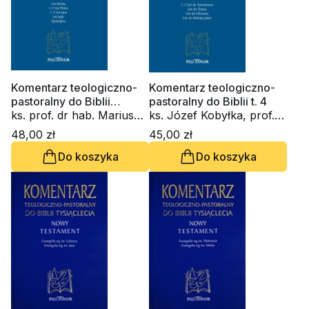
Komentarz teologiczno-
Komentarz teologiczno-
pastoralny do Biblii
pastoralny do Biblii t. 4
Tysiąclecia t. 5
ks. prof. dr hab. Mariusz
ks. Józef Kobyłka, prof.
Rosik, ks. Mirosław
dr hab. Hugolin
48,00 zł
45,00 zł
Stanisław Wróbel, prof. dr
Langkammer, ks.
Do koszyka
Do koszyka
hab. Hugolin
Mieczysław Mikołajczak
Langkammer