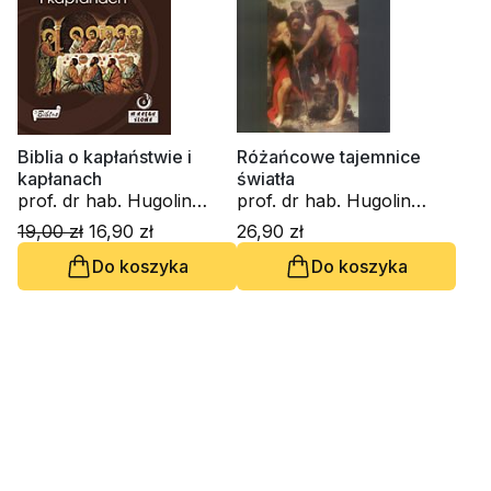
Biblia o kapłaństwie i
Różańcowe tajemnice
kapłanach
światła
prof. dr hab. Hugolin
prof. dr hab. Hugolin
Langkammer
Langkammer
19,00 zł
16,90 zł
26,90 zł
Do koszyka
Do koszyka