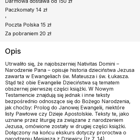
Darmowa dostawa od 150 zł
Paczkomaty 14 zł
'
Poczta Polska 15 zł
Za pobraniem 20 zł
Opis
Utrwaliło się, że najobszerniej Nativitas Domini –
Narodzenie Pana – opisuje historia dzieciństwa Jezusa
zawarta w Ewangeliach św. Mateusza i św. Łukasza.
Stąd też obie Ewangelie Dzieciństwa są tematem
obszernej pierwszej części książki. W Nowym
Testamencie znajdują się jednak i inne teksty
bezpośrednio odnoszące się do Bożego Narodzenia,
jak choćby: Prolog do Janowej Ewangelii, niektóre
listy Pawłowe czy Dzieje Apostolskie. Teksty te, jako
uznane przez liturgię za związane z narodzeniem
Jezusa, omówione zostały w drugiej części książki.
Dołączony na końcu ekskurs dotyczy proroctwa o
narodzeniu Mesjasza z Dziewicy (Iz 7, 14).