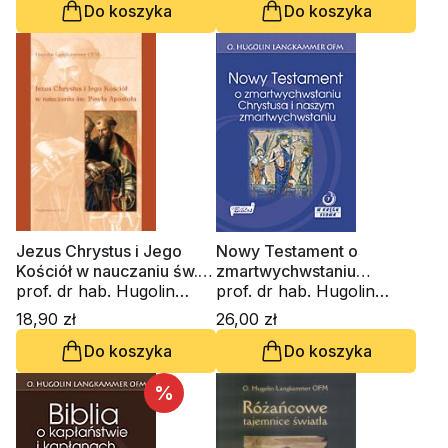
Do koszyka
Do koszyka
Jezus Chrystus i Jego
Nowy Testament o
Kościół w nauczaniu św.
zmartwychwstaniu
Pawła Apostoła
prof. dr hab. Hugolin
Chrystusa i naszym
prof. dr hab. Hugolin
Langkammer
zmartwychwstaniu
Langkammer
18,90 zł
26,00 zł
Do koszyka
Do koszyka
%