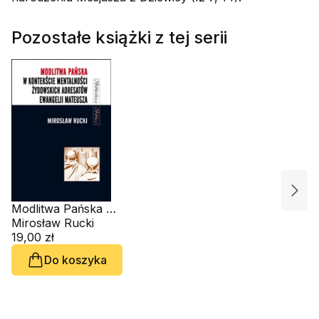
Pozostałe książki z tej serii
Modlitwa Pańska w
kontekście
Mirosław Rucki
żydowskich
19,00 zł
adresatów Ewangelii
Do koszyka
Mateusza