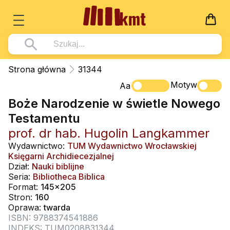
Książki
Strona główna
31344
Wszystko z kategorii - Książki
Motyw
Multimedia
Aa
Boże Narodzenie w świetle Nowego
Pismo Święte
Wszystko z kategorii - Multimedia
Dla Dzieci
Testamentu
Kościół Katolicki
DVD
Wszystko z kategorii - Dla Dzieci
Podręczniki
prof. dr hab. Hugolin Langkammer
Duszpasterstwo
CD-ROM
Literatura (D)
Wydawnictwo:
TUM Wydawnictwo Wrocławskiej
Wszystko z kategorii - Podręczniki
Nowości
Księgarni Archidiecezjalnej
Teologia
Muzyka
Płyty, DVD (D)
Podręczniki i pomoce dydaktyczne
Zaloguj się
Dział:
Nauki biblijne
Życie chrześcijańskie
Seria:
Bibliotheca Biblica
Rekolekcje i inne na CD
Podręczniki i pomoce dydaktyczne
Zabawa i Nauka
Format:
145x205
Duchowość
Stron:
160
Śpiew i modlitwa
Oprawa:
twarda
Literatura piękna
Muzyka klasyczna
ISBN: 9788374541886
INDEKS: TUM0208B31344