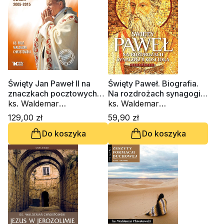
Święty Jan Paweł II na
Święty Paweł. Biografia.
znaczkach pocztowych
Na rozdrożach synagogi i
świata 2005-2015
ks. Waldemar
Kościoła
ks. Waldemar
Chrostowski
Chrostowski
129,00 zł
59,90 zł
Do koszyka
Do koszyka