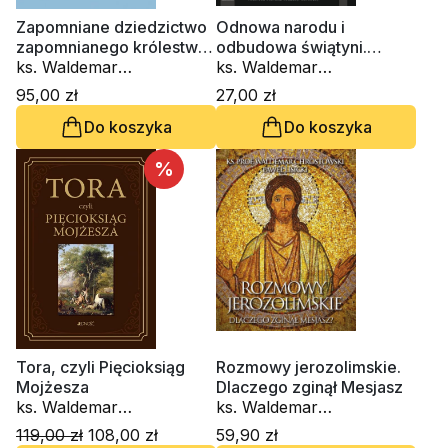
Zapomniane dziedzictwo
Odnowa narodu i
zapomnianego królestwa.
odbudowa świątyni.
Studia wokół asyryjskiej
ks. Waldemar
Księga Ezdrasza i
ks. Waldemar
diaspory Izraelitów
Chrostowski
Nehemiasza (CD-
Chrostowski
95,00 zł
27,00 zł
audiobook)
Do koszyka
Do koszyka
%
Tora, czyli Pięcioksiąg
Rozmowy jerozolimskie.
Mojżesza
Dlaczego zginął Mesjasz
ks. Waldemar
ks. Waldemar
Chrostowski
Chrostowski, Paweł Lisicki
119,00 zł
108,00 zł
59,90 zł