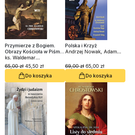
Danuta Piekarz
Przymierze z Bogiem.
Polska i Krzyż
Obrazy Kościoła w Piśmie
Andrzej Nowak, Adam
Świętym
ks. Waldemar
Bujak, ks. Waldemar
Chrostowski
Chrostowski
65,00 zł
45,50 zł
69,00 zł
65,00 zł
Do koszyka
Do koszyka