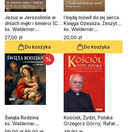
Jezus w Jerozolimie w
I będę mówił do jej serca.
dniach męki i śmierci (CD
Księga Ozeasza. Zeszyt
-audiobook)
ks. Waldemar
Formacji Duchowej nr 90
ks. Waldemar
Chrostowski
Chrostowski
27,00 zł
20,00 zł
Do koszyka
Do koszyka
%
Święta Rodzina
Kościół, Żydzi, Polska
ks. Waldemar
Grzegorz Górny, Rafał
Chrostowski, Adam Bujak
Tichy, ks. Waldemar
99,00 zł
89,00 zł
49,90 zł