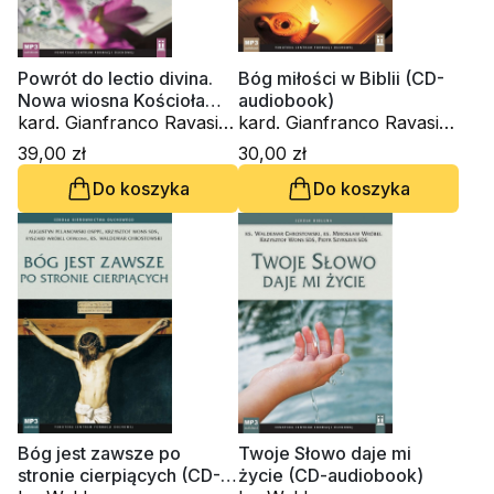
Powrót do lectio divina.
Bóg miłości w Biblii (CD-
Nowa wiosna Kościoła
audiobook)
(CD-audiobook)
kard. Gianfranco Ravasi,
kard. Gianfranco Ravasi,
Innocenzo Gargano
ks. Waldemar
39,00 zł
30,00 zł
OSBCam., Amedeo
Chrostowski, ks.
Do koszyka
Do koszyka
Cencini FdCC, ks.
Krzysztof Wons SDS
Waldemar Chrostowski,
ks. Krzysztof Grzywocz
Bóg jest zawsze po
Twoje Słowo daje mi
stronie cierpiących (CD-
życie (CD-audiobook)