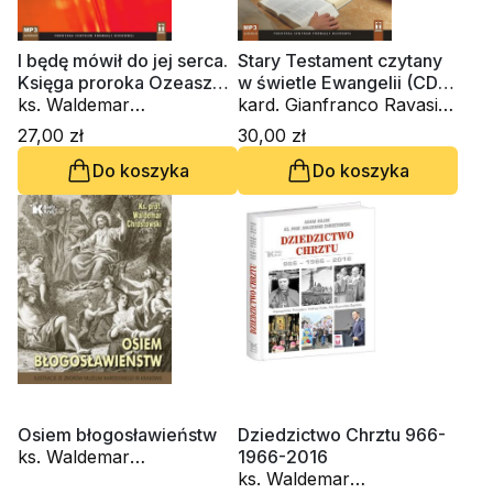
I będę mówił do jej serca.
Stary Testament czytany
Księga proroka Ozeasza
w świetle Ewangelii (CD-
(CD-audiobook)
ks. Waldemar
audiobook)
kard. Gianfranco Ravasi,
Chrostowski
ks. Waldemar
27,00 zł
30,00 zł
Chrostowski, s. Judyta
Do koszyka
Do koszyka
Pudełko PDDM
Osiem błogosławieństw
Dziedzictwo Chrztu 966-
ks. Waldemar
1966-2016
Chrostowski
ks. Waldemar