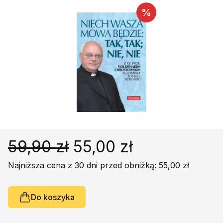
Religie
Śpiewniki
%
Kultura
Książki obcojęzyczne
Poradniki, leksykony...
Dewocjonalia
Inne
Podręczniki szkolne
Promocja
59,90 zł
55,00 zł
Najniższa cena z 30 dni przed obniżką: 55,00 zł
Do koszyka