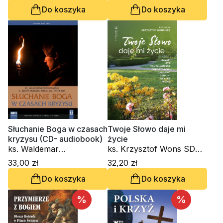
Do koszyka
Do koszyka
Słuchanie Boga w czasach
Twoje Słowo daje mi
kryzysu (CD- audiobook)
życie
ks. Waldemar
ks. Krzysztof Wons SDS,
Chrostowski, s. Judyta
kard. Gianfranco Ravasi,
33,00 zł
32,20 zł
Pudełko PDDM, ks. Piotr
kardynał Grzegorz Ryś, o.
Do koszyka
Do koszyka
Kot
Raniero Cantalamessa
OFM Cap., ks. Waldemar
%
Chrostowski, Innocenzo
%
Gargano OSBCam.,
Amedeo Cencini FdCC,