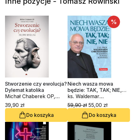
Inne pozycje - Tomasz Rowiński
%
Stworzenie czy ewolucja?
Niech wasza mowa
Dylemat katolika
będzie: TAK, TAK; NIE,
Michał Chaberek OP,
NIE
ks. Waldemar
Tomasz Rowiński
Chrostowski, Tomasz
39,90 zł
59,90 zł
55,00 zł
Rowiński
Do koszyka
Do koszyka