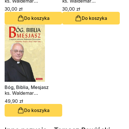
mp3 audiobook)
ks. Waldemar
ks. Waldemar
Chrostowski, o. Augustyn
Chrostowski, ks. Mirosław
30,00 zł
30,00 zł
Pelanowski, Ryszard
Stanisław Wróbel, ks.
Do koszyka
Do koszyka
Wróbel OFMConv, ks.
Krzysztof Wons SDS, ks.
Krzysztof Wons SDS
Piotr Szyrszeń SDS
Bóg, Biblia, Mesjasz
ks. Waldemar
Chrostowski
49,90 zł
Do koszyka