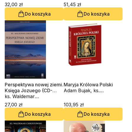
Chrostowski
32,00 zł
51,45 zł
Do koszyka
Do koszyka
Perspektywa nowej ziemi.
Maryja Królowa Polski
Księga Jozuego (CD-
Adam Bujak, ks.
audiobook)
ks. Waldemar
Waldemar Chrostowski
Chrostowski
27,00 zł
103,95 zł
Do koszyka
Do koszyka