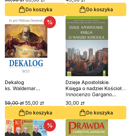
Chrostowski
Do koszyka
Do koszyka
%
Dekalog
Dzieje Apostolskie.
ks. Waldemar
Księga o nadziei Kościoła
Chrostowski
(CD- audiobook)
Innocenzo Gargano
OSBCam., ks. Waldemar
59,00 zł
55,00 zł
30,00 zł
Chrostowski, Danuta
Do koszyka
Do koszyka
Piekarz
%