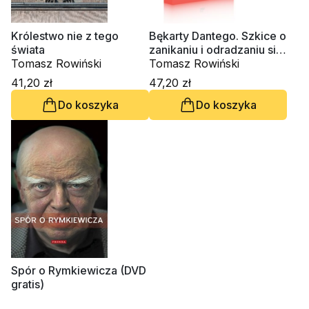
Królestwo nie z tego
Bękarty Dantego. Szkice o
świata
zanikaniu i odradzaniu się
Tomasz Rowiński
widzialnego
Tomasz Rowiński
chrześcijaństwa
41,20 zł
47,20 zł
Do koszyka
Do koszyka
Spór o Rymkiewicza (DVD
gratis)