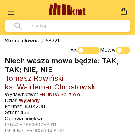
Książki
Strona główna
58721
Wszystko z kategorii - Książki
Motyw
Multimedia
Aa
Niech wasza mowa będzie: TAK,
Pismo Święte
Wszystko z kategorii - Multimedia
Dla Dzieci
TAK; NIE, NIE
Kościół Katolicki
DVD
Wszystko z kategorii - Dla Dzieci
Podręczniki
Tomasz Rowiński
Duszpasterstwo
CD-ROM
Literatura (D)
ks. Waldemar Chrostowski
Wszystko z kategorii - Podręczniki
Nowości
Teologia
Muzyka
Wydawnictwo:
FRONDA Sp. z o.o.
Płyty, DVD (D)
Podręczniki i pomoce dydaktyczne
Zaloguj się
Dział:
Wywiady
Życie chrześcijańskie
Rekolekcje i inne na CD
Format:
140x200
Podręczniki i pomoce dydaktyczne
Zabawa i Nauka
Stron:
456
Duchowość
Śpiew i modlitwa
Oprawa:
miękka
ISBN: 9788380798311
Literatura piękna
Muzyka klasyczna
INDEKS: FRO0530B58721