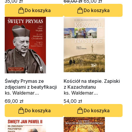
35,00 zł
69,00 zł
65,00 zł
Amedeo Cencini FdCC, ks.
Do koszyka
Do koszyka
Waldemar Chrostowski,
Innocenzo Gargano
OSBCam., Danuta
Piekarz, Marko Ivan
Rupnik SJ
Święty Prymas ze
Kościół na stepie. Zapiski
zdjęciami z beatyfikacji
z Kazachstanu
ks. Waldemar
ks. Waldemar
Chrostowski, św. Jan
Chrostowski
69,00 zł
54,00 zł
Paweł II - Karol Wojtyła,
Do koszyka
Do koszyka
Adam Bujak