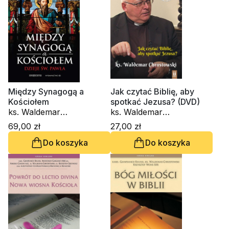
Między Synagogą a
Jak czytać Biblię, aby
Kościołem
spotkać Jezusa? (DVD)
ks. Waldemar
ks. Waldemar
Chrostowski
Chrostowski
69,00 zł
27,00 zł
Do koszyka
Do koszyka