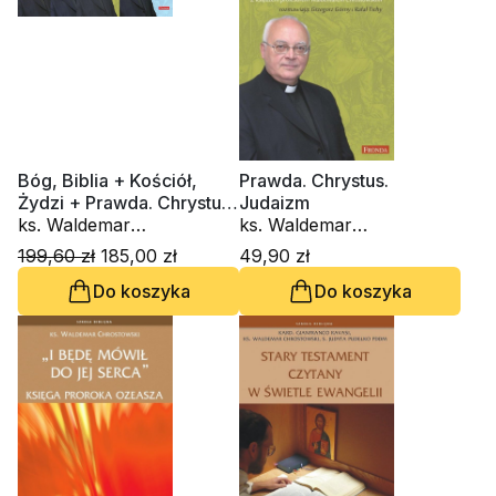
Bóg, Biblia + Kościół,
Prawda. Chrystus.
Żydzi + Prawda. Chrystus
Judaizm
+ Niech wasza mowa
ks. Waldemar
ks. Waldemar
będzie
Chrostowski
Chrostowski
199,60 zł
185,00 zł
49,90 zł
Do koszyka
Do koszyka