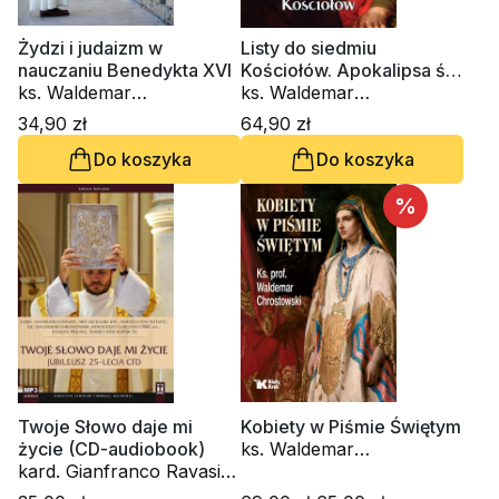
Żydzi i judaizm w
Listy do siedmiu
nauczaniu Benedykta XVI
Kościołów. Apokalipsa św.
ks. Waldemar
Jana
ks. Waldemar
Chrostowski
Chrostowski
34,90 zł
64,90 zł
Do koszyka
Do koszyka
%
Twoje Słowo daje mi
Kobiety w Piśmie Świętym
życie (CD-audiobook)
ks. Waldemar
kard. Gianfranco Ravasi,
Chrostowski
kardynał Grzegorz Ryś,