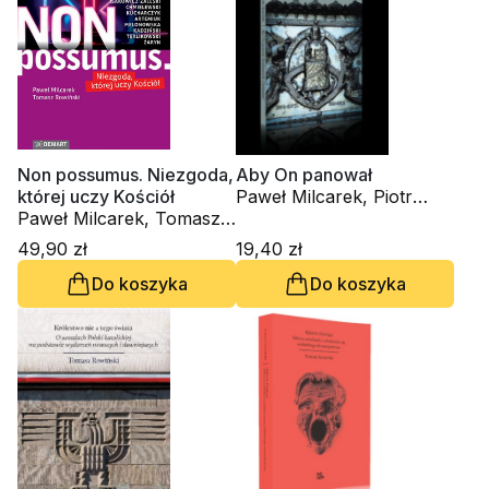
Non possumus. Niezgoda,
Aby On panował
której uczy Kościół
Paweł Milcarek, Piotr
Paweł Milcarek, Tomasz
Karnowski, Tomasz
Rowiński
Rowiński
49,90 zł
19,40 zł
Do koszyka
Do koszyka