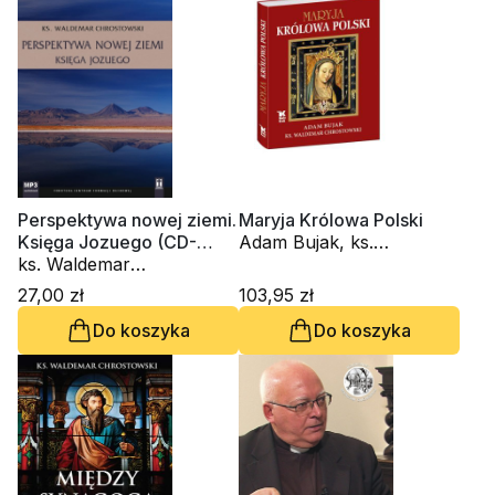
Perspektywa nowej ziemi.
Maryja Królowa Polski
Księga Jozuego (CD-
Adam Bujak, ks.
audiobook)
ks. Waldemar
Waldemar Chrostowski
Chrostowski
27,00 zł
103,95 zł
Do koszyka
Do koszyka