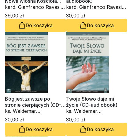
Nowa wiosna Kościoła
audiobook)
(CD-audiobook)
kard. Gianfranco Ravasi,
kard. Gianfranco Ravasi,
Innocenzo Gargano
ks. Waldemar
39,00 zł
30,00 zł
OSBCam., Amedeo
Chrostowski, ks.
Do koszyka
Do koszyka
Cencini FdCC, ks.
Krzysztof Wons SDS
Waldemar Chrostowski,
ks. Krzysztof Grzywocz
Bóg jest zawsze po
Twoje Słowo daje mi
stronie cierpiących (CD-
życie (CD-audiobook)
mp3 audiobook)
ks. Waldemar
ks. Waldemar
Chrostowski, o. Augustyn
Chrostowski, ks. Mirosław
30,00 zł
30,00 zł
Pelanowski, Ryszard
Stanisław Wróbel, ks.
Do koszyka
Do koszyka
Wróbel OFMConv, ks.
Krzysztof Wons SDS, ks.
Krzysztof Wons SDS
Piotr Szyrszeń SDS