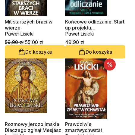
Mit starszych braci w
Końcowe odliczanie. Start
wierze
up projektu
Paweł Lisicki
transczłowieka
Paweł Lisicki
59,90 zł
55,00 zł
49,90 zł
Do koszyka
Do koszyka
%
Rozmowy jerozolimskie.
Prawdziwie
Dlaczego zginął Mesjasz
zmartwychwstał