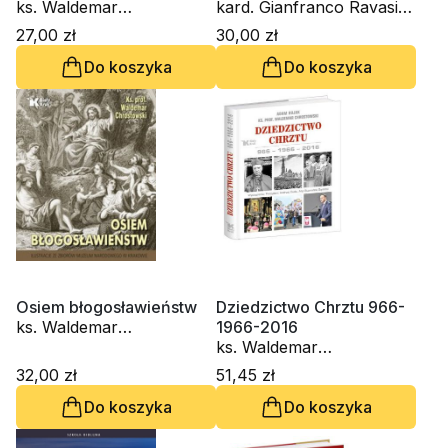
(CD-audiobook)
ks. Waldemar
audiobook)
kard. Gianfranco Ravasi,
Chrostowski
ks. Waldemar
27,00 zł
30,00 zł
Chrostowski, s. Judyta
Do koszyka
Do koszyka
Pudełko PDDM
Osiem błogosławieństw
Dziedzictwo Chrztu 966-
ks. Waldemar
1966-2016
Chrostowski
ks. Waldemar
Chrostowski
32,00 zł
51,45 zł
Do koszyka
Do koszyka