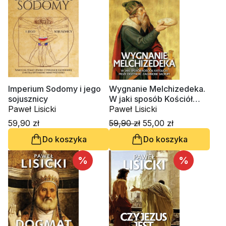
Imperium Sodomy i jego
Wygnanie Melchizedeka.
sojusznicy
W jaki sposób Kościół
Paweł Lisicki
katolicki może odzyskać
Paweł Lisicki
zgubione sacrum
59,90 zł
59,90 zł
55,00 zł
Do koszyka
Do koszyka
%
%