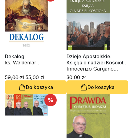
Dekalog
Dzieje Apostolskie.
ks. Waldemar
Księga o nadziei Kościoła
Chrostowski
(CD- audiobook)
Innocenzo Gargano
OSBCam., ks. Waldemar
59,00 zł
55,00 zł
30,00 zł
Chrostowski, Danuta
Do koszyka
Do koszyka
Piekarz
%