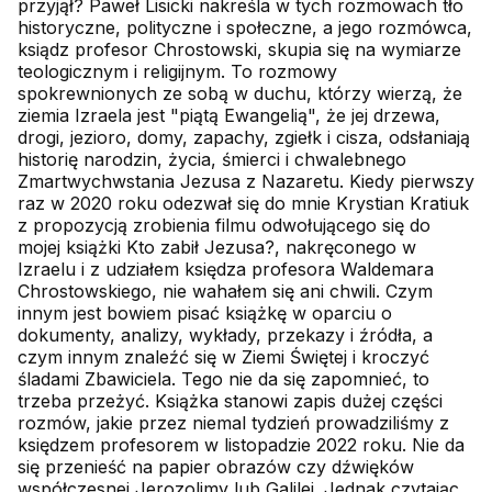
przyjął? Paweł Lisicki nakreśla w tych rozmowach tło
historyczne, polityczne i społeczne, a jego rozmówca,
ksiądz profesor Chrostowski, skupia się na wymiarze
teologicznym i religijnym. To rozmowy
spokrewnionych ze sobą w duchu, którzy wierzą, że
ziemia Izraela jest "piątą Ewangelią", że jej drzewa,
drogi, jezioro, domy, zapachy, zgiełk i cisza, odsłaniają
historię narodzin, życia, śmierci i chwalebnego
Zmartwychwstania Jezusa z Nazaretu. Kiedy pierwszy
raz w 2020 roku odezwał się do mnie Krystian Kratiuk
z propozycją zrobienia filmu odwołującego się do
mojej książki Kto zabił Jezusa?, nakręconego w
Izraelu i z udziałem księdza profesora Waldemara
Chrostowskiego, nie wahałem się ani chwili. Czym
innym jest bowiem pisać książkę w oparciu o
dokumenty, analizy, wykłady, przekazy i źródła, a
czym innym znaleźć się w Ziemi Świętej i kroczyć
śladami Zbawiciela. Tego nie da się zapomnieć, to
trzeba przeżyć. Książka stanowi zapis dużej części
rozmów, jakie przez niemal tydzień prowadziliśmy z
księdzem profesorem w listopadzie 2022 roku. Nie da
się przenieść na papier obrazów czy dźwięków
współczesnej Jerozolimy lub Galilei. Jednak czytając