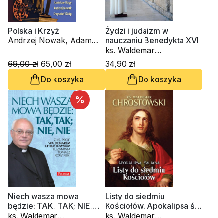
Polska i Krzyż
Żydzi i judaizm w
Andrzej Nowak, Adam
nauczaniu Benedykta XVI
Bujak, ks. Waldemar
ks. Waldemar
Chrostowski
Chrostowski
69,00 zł
65,00 zł
34,90 zł
Do koszyka
Do koszyka
%
Niech wasza mowa
Listy do siedmiu
będzie: TAK, TAK; NIE,
Kościołów. Apokalipsa św.
NIE
ks. Waldemar
Jana
ks. Waldemar