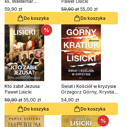
ks. Waldemar
Paweł Lisicki
Chrostowski, Paweł Lisicki
59,90 zł
59,90 zł
55,00 zł
Do koszyka
Do koszyka
%
Kto zabił Jezusa
Świat i Kościół w kryzysie
Paweł Lisicki
Grzegorz Górny, Krystian
Kratiuk, Paweł Lisicki
59,90 zł
55,00 zł
54,90 zł
Do koszyka
Do koszyka
%