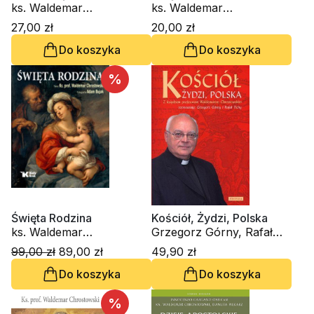
-audiobook)
ks. Waldemar
Formacji Duchowej nr 90
ks. Waldemar
Chrostowski
Chrostowski
27,00 zł
20,00 zł
Do koszyka
Do koszyka
%
Święta Rodzina
Kościół, Żydzi, Polska
ks. Waldemar
Grzegorz Górny, Rafał
Chrostowski, Adam Bujak
Tichy, ks. Waldemar
99,00 zł
89,00 zł
49,90 zł
Chrostowski
Do koszyka
Do koszyka
%