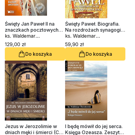
Święty Jan Paweł II na
Święty Paweł. Biografia.
znaczkach pocztowych
Na rozdrożach synagogi i
świata 2005-2015
ks. Waldemar
Kościoła
ks. Waldemar
Chrostowski
Chrostowski
129,00 zł
59,90 zł
Do koszyka
Do koszyka
Jezus w Jerozolimie w
I będę mówił do jej serca.
dniach męki i śmierci (CD
Księga Ozeasza. Zeszyt