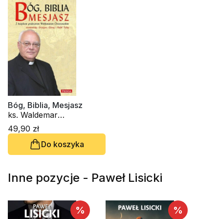
Bóg, Biblia, Mesjasz
ks. Waldemar
Chrostowski
49,90 zł
Do koszyka
Inne pozycje - Paweł Lisicki
%
%