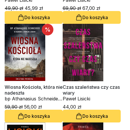
Paweł Lisicki
Paweł Lisicki
49,90 zł
45,99 zł
69,90 zł
67,00 zł
Do koszyka
Do koszyka
%
Wiosna Kościoła, która nie
Czas szaleństwa czy czas
nadeszła
wiary
bp Athanasius Schneider,
Paweł Lisicki
Paweł Lisicki
59,90 zł
56,00 zł
44,00 zł
Do koszyka
Do koszyka