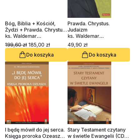
Bóg, Biblia + Kościół,
Prawda. Chrystus.
Żydzi + Prawda. Chrystus
Judaizm
+ Niech wasza mowa
ks. Waldemar
ks. Waldemar
będzie
Chrostowski
Chrostowski
199,60 zł
185,00 zł
49,90 zł
Do koszyka
Do koszyka
I będę mówił do jej serca.
Stary Testament czytany
Księga proroka Ozeasza
w świetle Ewangelii (CD-