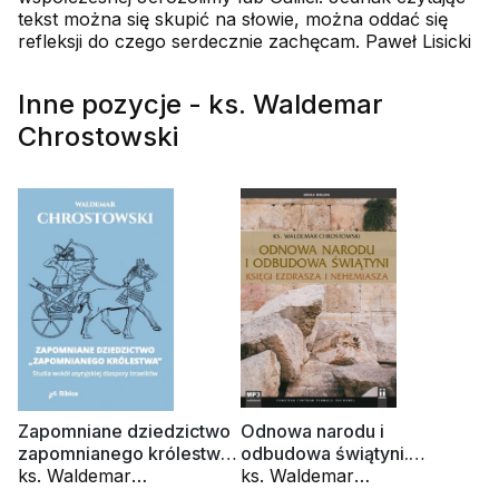
tekst można się skupić na słowie, można oddać się
refleksji do czego serdecznie zachęcam. Paweł Lisicki
Inne pozycje - ks. Waldemar
Chrostowski
Zapomniane dziedzictwo
Odnowa narodu i
zapomnianego królestwa.
odbudowa świątyni.
Studia wokół asyryjskiej
ks. Waldemar
Księga Ezdrasza i
ks. Waldemar
diaspory Izraelitów
Chrostowski
Nehemiasza (CD-
Chrostowski