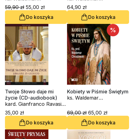
Chrostowski, Tomasz
Chrostowski
59,90 zł
55,00 zł
64,90 zł
Rowiński
Do koszyka
Do koszyka
%
Twoje Słowo daje mi
Kobiety w Piśmie Świętym
życie (CD-audiobook)
ks. Waldemar
kard. Gianfranco Ravasi,
Chrostowski
kardynał Grzegorz Ryś,
35,00 zł
69,00 zł
65,00 zł
Amedeo Cencini FdCC, ks.
Do koszyka
Do koszyka
Waldemar Chrostowski,
Innocenzo Gargano
OSBCam., Danuta