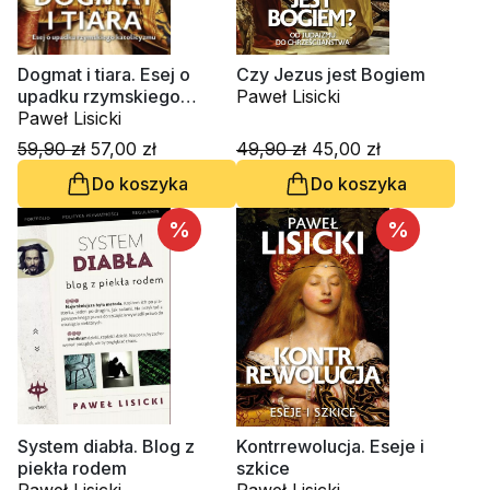
Dogmat i tiara. Esej o
Czy Jezus jest Bogiem
upadku rzymskiego
Paweł Lisicki
katolicyzmu
Paweł Lisicki
59,90 zł
57,00 zł
49,90 zł
45,00 zł
Do koszyka
Do koszyka
%
%
System diabła. Blog z
Kontrrewolucja. Eseje i
piekła rodem
szkice