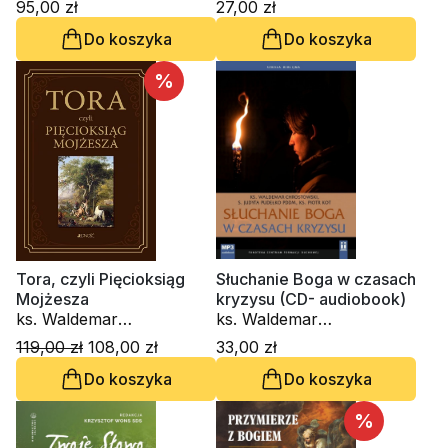
95,00 zł
27,00 zł
audiobook)
Do koszyka
Do koszyka
%
Tora, czyli Pięcioksiąg
Słuchanie Boga w czasach
Mojżesza
kryzysu (CD- audiobook)
ks. Waldemar
ks. Waldemar
Chrostowski
Chrostowski, s. Judyta
119,00 zł
108,00 zł
33,00 zł
Pudełko PDDM, ks. Piotr
Do koszyka
Do koszyka
Kot
%