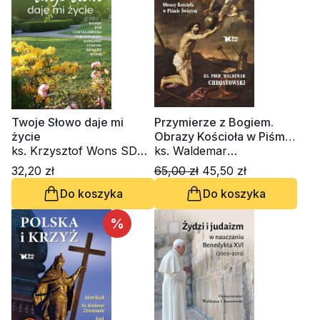
Twoje Słowo daje mi
Przymierze z Bogiem.
życie
Obrazy Kościoła w Piśmie
ks. Krzysztof Wons SDS,
Świętym
ks. Waldemar
kard. Gianfranco Ravasi,
Chrostowski
32,20 zł
65,00 zł
45,50 zł
kardynał Grzegorz Ryś, o.
Do koszyka
Do koszyka
Raniero Cantalamessa
OFM Cap., ks. Waldemar
Chrostowski, Innocenzo
%
Gargano OSBCam.,
Amedeo Cencini FdCC,
Danuta Piekarz