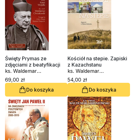
Piekarz, Marko Ivan
Rupnik SJ
Święty Prymas ze
Kościół na stepie. Zapiski
zdjęciami z beatyfikacji
z Kazachstanu
ks. Waldemar
ks. Waldemar
Chrostowski, św. Jan
Chrostowski
69,00 zł
54,00 zł
Paweł II - Karol Wojtyła,
Do koszyka
Do koszyka
Adam Bujak