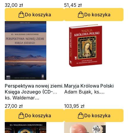
Chrostowski
32,00 zł
51,45 zł
Do koszyka
Do koszyka
Perspektywa nowej ziemi.
Maryja Królowa Polski
Księga Jozuego (CD-
Adam Bujak, ks.
audiobook)
ks. Waldemar
Waldemar Chrostowski
Chrostowski
27,00 zł
103,95 zł
Do koszyka
Do koszyka