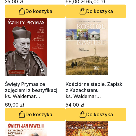
35,00 zł
69,00 zł
65,00 zł
Amedeo Cencini FdCC, ks.
Do koszyka
Do koszyka
Waldemar Chrostowski,
Innocenzo Gargano
OSBCam., Danuta
Piekarz, Marko Ivan
Rupnik SJ
Święty Prymas ze
Kościół na stepie. Zapiski
zdjęciami z beatyfikacji
z Kazachstanu
ks. Waldemar
ks. Waldemar
Chrostowski, św. Jan
Chrostowski
69,00 zł
54,00 zł
Paweł II - Karol Wojtyła,
Do koszyka
Do koszyka
Adam Bujak