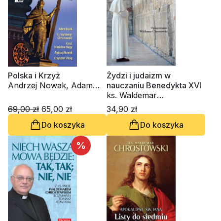
Danuta Piekarz
Polska i Krzyż
Żydzi i judaizm w
Andrzej Nowak, Adam
nauczaniu Benedykta XVI
Bujak, ks. Waldemar
ks. Waldemar
Chrostowski
Chrostowski
69,00 zł
65,00 zł
34,90 zł
Do koszyka
Do koszyka
%