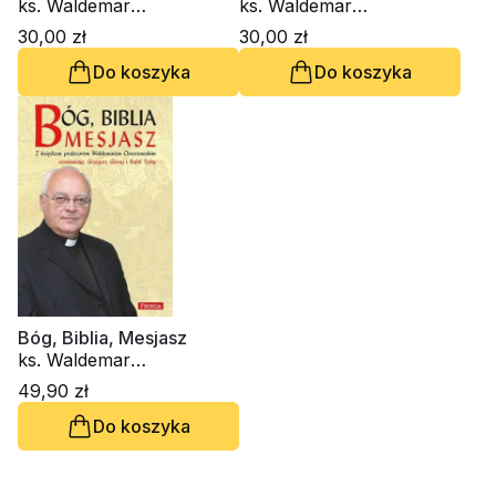
mp3 audiobook)
ks. Waldemar
ks. Waldemar
Chrostowski, o. Augustyn
Chrostowski, ks. Mirosław
30,00 zł
30,00 zł
Pelanowski, Ryszard
Stanisław Wróbel, ks.
Do koszyka
Do koszyka
Wróbel OFMConv, ks.
Krzysztof Wons SDS, ks.
Krzysztof Wons SDS
Piotr Szyrszeń SDS
Bóg, Biblia, Mesjasz
ks. Waldemar
Chrostowski
49,90 zł
Do koszyka