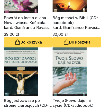
Powrót do lectio divina.
Bóg miłości w Biblii (CD-
Nowa wiosna Kościoła
audiobook)
(CD-audiobook)
kard. Gianfranco Ravasi,
kard. Gianfranco Ravasi,
Innocenzo Gargano
ks. Waldemar
39,00 zł
30,00 zł
OSBCam., Amedeo
Chrostowski, ks.
Do koszyka
Do koszyka
Cencini FdCC, ks.
Krzysztof Wons SDS
Waldemar Chrostowski,
ks. Krzysztof Grzywocz
Bóg jest zawsze po
Twoje Słowo daje mi
stronie cierpiących (CD-
życie (CD-audiobook)