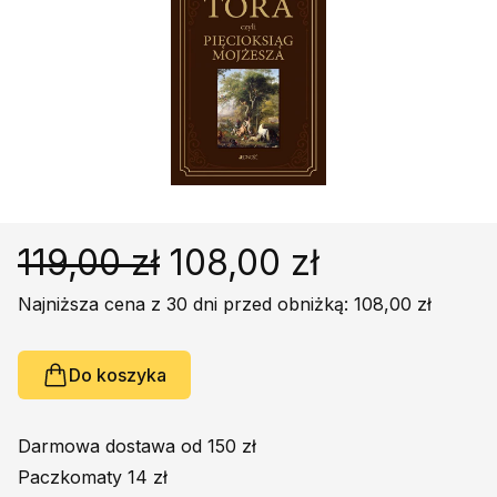
Religie
Śpiewniki
Kultura
Książki obcojęzyczne
Poradniki, leksykony...
Dewocjonalia
Inne
Podręczniki szkolne
119,00 zł
108,00 zł
Promocja
Najniższa cena z 30 dni przed obniżką: 108,00 zł
Do koszyka
Darmowa dostawa od 150 zł
Paczkomaty 14 zł