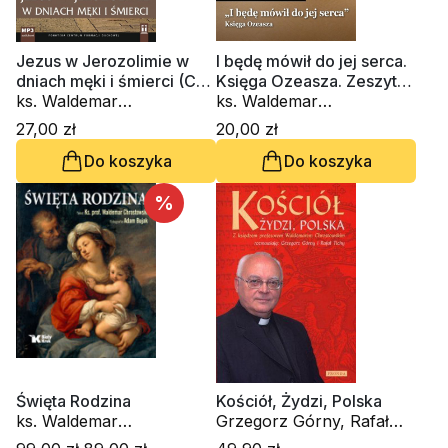
Jezus w Jerozolimie w
I będę mówił do jej serca.
dniach męki i śmierci (CD
Księga Ozeasza. Zeszyt
-audiobook)
ks. Waldemar
Formacji Duchowej nr 90
ks. Waldemar
Chrostowski
Chrostowski
27,00 zł
20,00 zł
Do koszyka
Do koszyka
%
Święta Rodzina
Kościół, Żydzi, Polska
ks. Waldemar
Grzegorz Górny, Rafał
Chrostowski, Adam Bujak
Tichy, ks. Waldemar