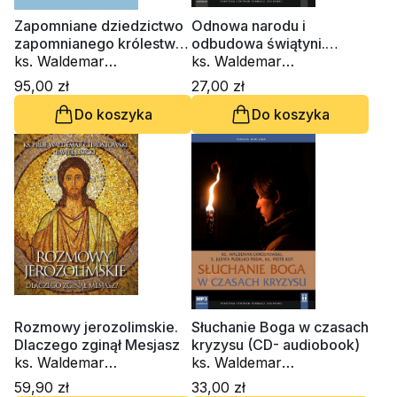
Zapomniane dziedzictwo
Odnowa narodu i
zapomnianego królestwa.
odbudowa świątyni.
Studia wokół asyryjskiej
ks. Waldemar
Księga Ezdrasza i
ks. Waldemar
diaspory Izraelitów
Chrostowski
Nehemiasza (CD-
Chrostowski
95,00 zł
27,00 zł
audiobook)
Do koszyka
Do koszyka
Rozmowy jerozolimskie.
Słuchanie Boga w czasach
Dlaczego zginął Mesjasz
kryzysu (CD- audiobook)
ks. Waldemar
ks. Waldemar
Chrostowski, Paweł Lisicki
Chrostowski, s. Judyta
59,90 zł
33,00 zł