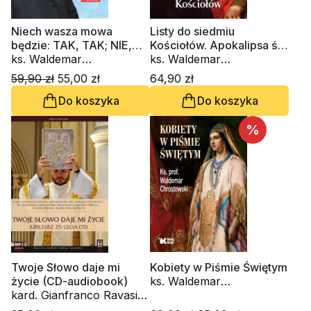
Niech wasza mowa
Listy do siedmiu
będzie: TAK, TAK; NIE,
Kościołów. Apokalipsa św.
NIE
ks. Waldemar
Jana
ks. Waldemar
Chrostowski, Tomasz
Chrostowski
59,90 zł
55,00 zł
64,90 zł
Rowiński
Do koszyka
Do koszyka
%
Twoje Słowo daje mi
Kobiety w Piśmie Świętym
życie (CD-audiobook)
ks. Waldemar
kard. Gianfranco Ravasi,
Chrostowski
kardynał Grzegorz Ryś,