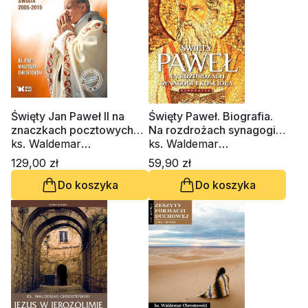
Święty Jan Paweł II na
Święty Paweł. Biografia.
znaczkach pocztowych
Na rozdrożach synagogi i
świata 2005-2015
ks. Waldemar
Kościoła
ks. Waldemar
Chrostowski
Chrostowski
129,00 zł
59,90 zł
Do koszyka
Do koszyka