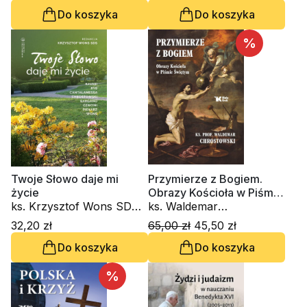
Pudełko PDDM, ks. Piotr
Do koszyka
Do koszyka
Kot
%
Twoje Słowo daje mi
Przymierze z Bogiem.
życie
Obrazy Kościoła w Piśmie
ks. Krzysztof Wons SDS,
Świętym
ks. Waldemar
kard. Gianfranco Ravasi,
Chrostowski
32,20 zł
65,00 zł
45,50 zł
kardynał Grzegorz Ryś, o.
Do koszyka
Do koszyka
Raniero Cantalamessa
OFM Cap., ks. Waldemar
Chrostowski, Innocenzo
%
Gargano OSBCam.,
Amedeo Cencini FdCC,