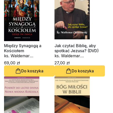
Między Synagogą a
Jak czytać Biblię, aby
Kościołem
spotkać Jezusa? (DVD)
ks. Waldemar
ks. Waldemar
Chrostowski
Chrostowski
69,00 zł
27,00 zł
Do koszyka
Do koszyka