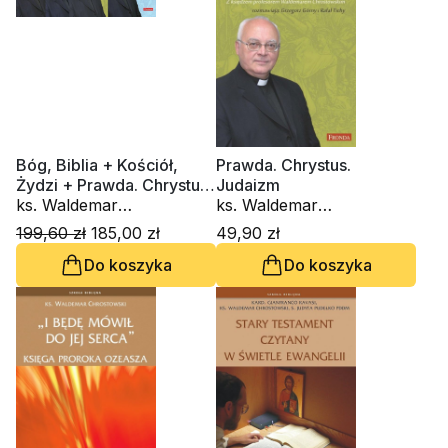
Bóg, Biblia + Kościół,
Prawda. Chrystus.
Żydzi + Prawda. Chrystus
Judaizm
+ Niech wasza mowa
ks. Waldemar
ks. Waldemar
będzie
Chrostowski
Chrostowski
199,60 zł
185,00 zł
49,90 zł
Do koszyka
Do koszyka