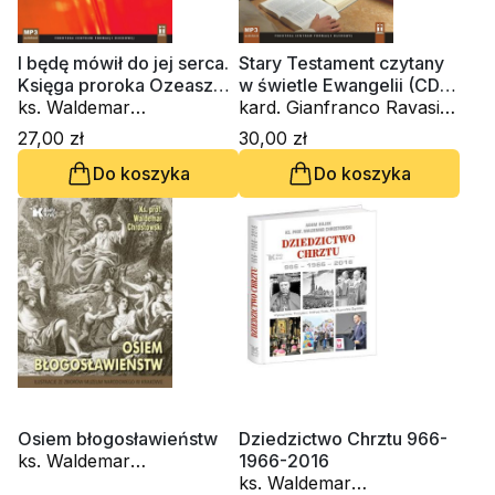
I będę mówił do jej serca.
Stary Testament czytany
Księga proroka Ozeasza
w świetle Ewangelii (CD-
(CD-audiobook)
ks. Waldemar
audiobook)
kard. Gianfranco Ravasi,
Chrostowski
ks. Waldemar
27,00 zł
30,00 zł
Chrostowski, s. Judyta
Do koszyka
Do koszyka
Pudełko PDDM
Osiem błogosławieństw
Dziedzictwo Chrztu 966-
ks. Waldemar
1966-2016
Chrostowski
ks. Waldemar