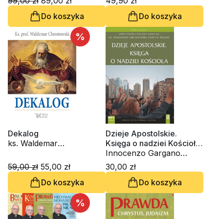
99,00 zł
89,00 zł
49,90 zł
Chrostowski
Do koszyka
Do koszyka
%
Dekalog
Dzieje Apostolskie.
ks. Waldemar
Księga o nadziei Kościoła
Chrostowski
(CD- audiobook)
Innocenzo Gargano
OSBCam., ks. Waldemar
59,00 zł
55,00 zł
30,00 zł
Chrostowski, Danuta
Do koszyka
Do koszyka
Piekarz
%