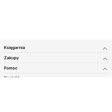
Księgarnia
Zakupy
Pomoc
Kontakt
biuro@kmt.pl
Księgarnia
© 1997-
2026
Księgarnia Mateusza, kmt.pl