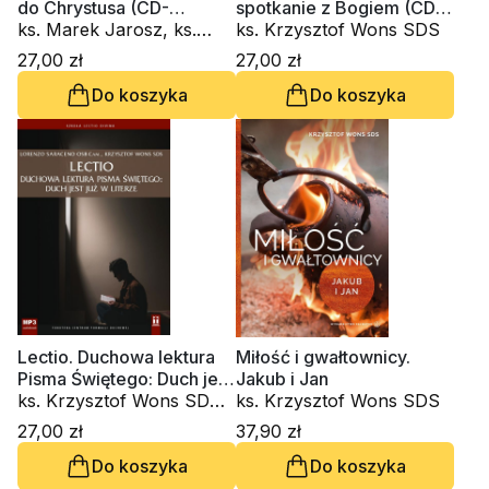
do Chrystusa (CD-
spotkanie z Bogiem (CD-
audiobook)
ks. Marek Jarosz, ks.
audiobook)
ks. Krzysztof Wons SDS
Piotr Kot, ks. Janusz
27,00 zł
27,00 zł
Królikowski, ks. Krzysztof
Do koszyka
Do koszyka
Wons SDS, ks. Tomasz
Trzaskawka
Lectio. Duchowa lektura
Miłość i gwałtownicy.
Pisma Świętego: Duch jest
Jakub i Jan
już w literze (CD-
ks. Krzysztof Wons SDS,
ks. Krzysztof Wons SDS
audiobook)
Lorenzo Saraceno
27,00 zł
37,90 zł
OSBCam
Do koszyka
Do koszyka