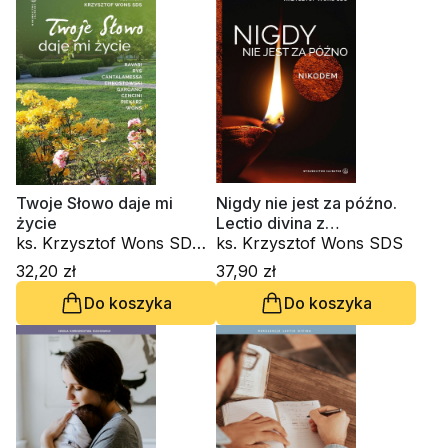
Twoje Słowo daje mi
Nigdy nie jest za późno.
życie
Lectio divina z
ks. Krzysztof Wons SDS,
Nikodemem
ks. Krzysztof Wons SDS
kard. Gianfranco Ravasi,
32,20 zł
37,90 zł
kardynał Grzegorz Ryś, o.
Do koszyka
Do koszyka
Raniero Cantalamessa
OFM Cap., ks. Waldemar
Chrostowski, Innocenzo
Gargano OSBCam.,
Amedeo Cencini FdCC,
Danuta Piekarz