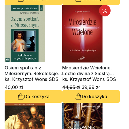
%
Osiem spotkań z
Miłosierdzie Wcielone.
Miłosiernym. Rekolekcje
Lectio divina z Siostrą
w godzinie próby, lectio
ks. Krzysztof Wons SDS
Faustyną
ks. Krzysztof Wons SDS
22 (CD-audiobook)
40,00 zł
44,95 zł
39,99 zł
Do koszyka
Do koszyka