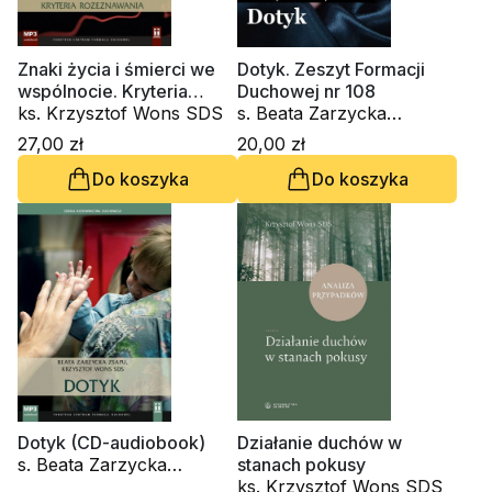
Znaki życia i śmierci we
Dotyk. Zeszyt Formacji
wspólnocie. Kryteria
Duchowej nr 108
rozeznawania (CD-
ks. Krzysztof Wons SDS
s. Beata Zarzycka
audiobook)
ZSAPU, ks. Krzysztof
27,00 zł
20,00 zł
Wons SDS
Do koszyka
Do koszyka
Dotyk (CD-audiobook)
Działanie duchów w
s. Beata Zarzycka
stanach pokusy
ZSAPU, ks. Krzysztof
ks. Krzysztof Wons SDS