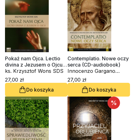
Pokaż nam Ojca. Lectio
Contemplatio. Nowe oczy
divina z Jezusem o Ojcu
serca (CD-audiobook)
(CD-audiobook)
ks. Krzysztof Wons SDS
Innocenzo Gargano
OSBCam., ks. Krzysztof
27,00 zł
27,00 zł
Wons SDS
Do koszyka
Do koszyka
%