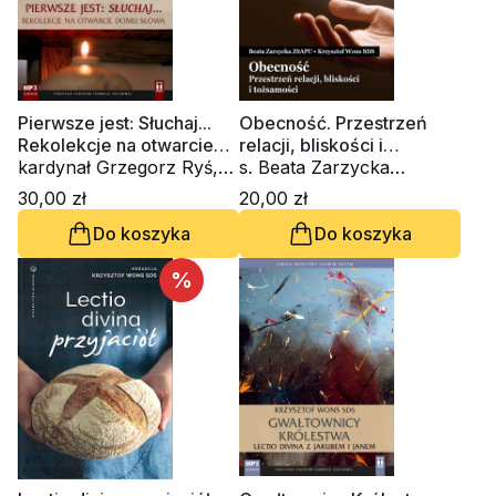
Pierwsze jest: Słuchaj...
Obecność. Przestrzeń
Rekolekcje na otwarcie
relacji, bliskości i
Domu Słowa (CD-
kardynał Grzegorz Ryś,
tożsamości. Zeszyt
s. Beata Zarzycka
audiobook)
ks. Krzysztof Wons SDS
Formacji Duchowej nr 95
ZSAPU, ks. Krzysztof
30,00 zł
20,00 zł
Wons SDS
Do koszyka
Do koszyka
%