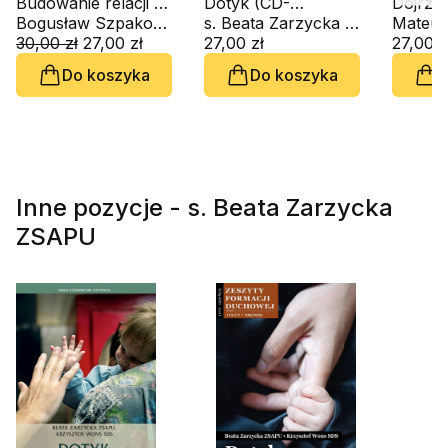
Budowanie relacji w
Dotyk (CD-
Dojrzał
towarzyszeniu
Bogusław Szpakowski SAC
audiobook)
s. Beata Zarzycka ZSAPU, ks. Krzysztof Wons SDS
wybory
duchowym (CD-
30,00 zł
27,00 zł
27,00 zł
(CD-au
27,00 z
audiobook)
Do koszyka
Do koszyka
D
Inne pozycje - s. Beata Zarzycka
ZSAPU