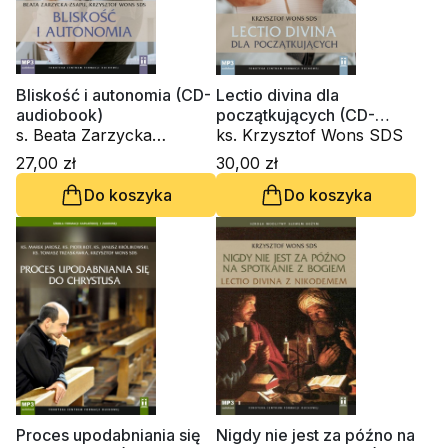
Bliskość i autonomia (CD-
Lectio divina dla
audiobook)
początkujących (CD-
s. Beata Zarzycka
audiobook)
ks. Krzysztof Wons SDS
ZSAPU, ks. Krzysztof
27,00 zł
30,00 zł
Wons SDS
Do koszyka
Do koszyka
Proces upodabniania się
Nigdy nie jest za późno na