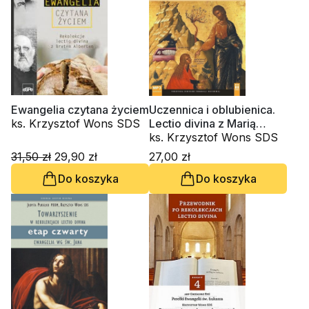
Ewangelia czytana życiem
Uczennica i oblubienica.
ks. Krzysztof Wons SDS
Lectio divina z Marią
Magdaleną (CD-
ks. Krzysztof Wons SDS
audiobook)
31,50 zł
29,90 zł
27,00 zł
Do koszyka
Do koszyka