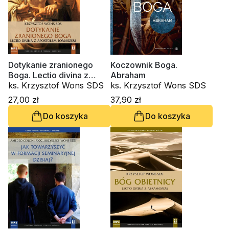
Dotykanie zranionego
Koczownik Boga.
Boga. Lectio divina z
Abraham
Apostołem Tomaszem
ks. Krzysztof Wons SDS
ks. Krzysztof Wons SDS
(CD -audiobook)
27,00 zł
37,90 zł
Do koszyka
Do koszyka