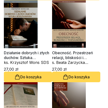
Działanie dobrych i złych
Obecność. Przestrzeń
duchów. Sztuka
relacji, bliskości i
rozeznawania (CD-
ks. Krzysztof Wons SDS
tożsamości (CD-
s. Beata Zarzycka
audiobook)
audiobook)
ZSAPU, ks. Krzysztof
27,00 zł
27,00 zł
Wons SDS
Do koszyka
Do koszyka