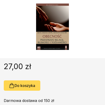
Religie
Śpiewniki
Kultura
Książki obcojęzyczne
Poradniki, leksykony...
Dewocjonalia
Inne
Podręczniki szkolne
Promocja
27,00 zł
Do koszyka
Darmowa dostawa od 150 zł