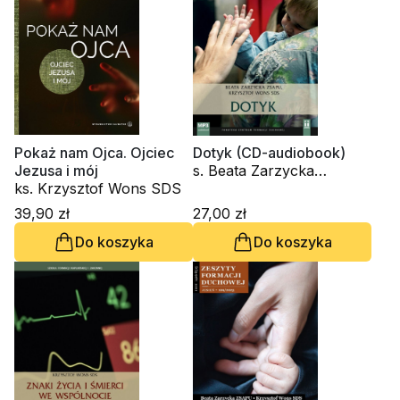
Pokaż nam Ojca. Ojciec
Dotyk (CD-audiobook)
Jezusa i mój
s. Beata Zarzycka
ks. Krzysztof Wons SDS
ZSAPU, ks. Krzysztof
Wons SDS
39,90 zł
27,00 zł
Do koszyka
Do koszyka