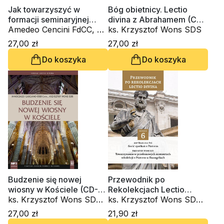
Jak towarzyszyć w
Bóg obietnicy. Lectio
formacji seminaryjnej
divina z Abrahamem (CD-
dzisiaj? (CD-audiobook)
Amedeo Cencini FdCC, ks.
audiobook)
ks. Krzysztof Wons SDS
Krzysztof Wons SDS
27,00 zł
27,00 zł
Do koszyka
Do koszyka
Budzenie się nowej
Przewodnik po
wiosny w Kościele (CD-
Rekolekcjach Lectio
audiobook)
ks. Krzysztof Wons SDS,
Divina. Zeszyt 6
ks. Krzysztof Wons SDS,
Innocenzo Gargano
kardynał Grzegorz Ryś
27,00 zł
21,90 zł
OSBCam.