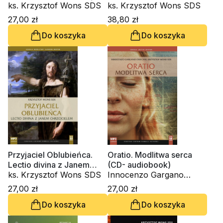
(CD-audiobook)
ks. Krzysztof Wons SDS
rozeznawania
ks. Krzysztof Wons SDS
27,00 zł
38,80 zł
Do koszyka
Do koszyka
Przyjaciel Oblubieńca.
Oratio. Modlitwa serca
Lectio divina z Janem
(CD- audiobook)
Chrzcicielem (CD-
ks. Krzysztof Wons SDS
Innocenzo Gargano
audiobook)
OSBCam., ks. Krzysztof
27,00 zł
27,00 zł
Wons SDS
Do koszyka
Do koszyka