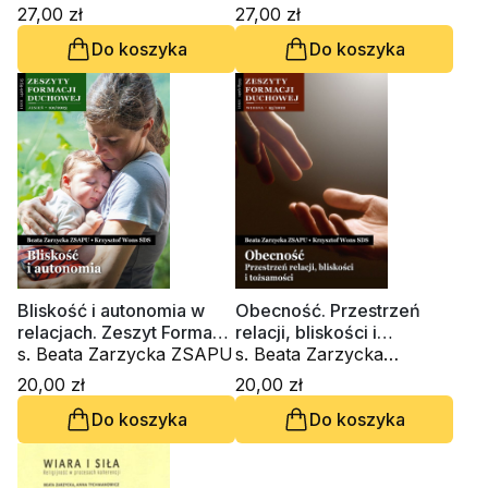
Wons SDS
ZSAPU, ks. Krzysztof
27,00 zł
27,00 zł
Wons SDS
Do koszyka
Do koszyka
Bliskość i autonomia w
Obecność. Przestrzeń
relacjach. Zeszyt Formacji
relacji, bliskości i
Duchowej nr 101
s. Beata Zarzycka ZSAPU
tożsamości. Zeszyt
s. Beata Zarzycka
Formacji Duchowej nr 95
ZSAPU, ks. Krzysztof
20,00 zł
20,00 zł
Wons SDS
Do koszyka
Do koszyka