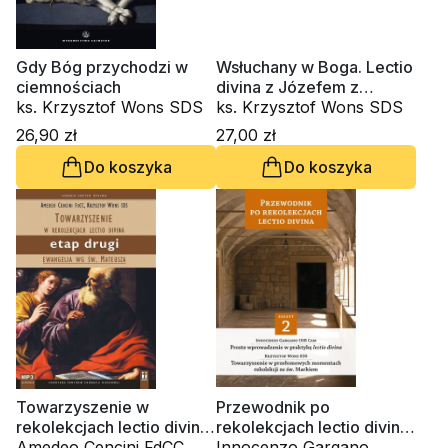
Gdy Bóg przychodzi w
Wsłuchany w Boga. Lectio
ciemnościach
divina z Józefem z
ks. Krzysztof Wons SDS
Nazaretu (CD-audiobook)
ks. Krzysztof Wons SDS
26,90 zł
27,00 zł
Do koszyka
Do koszyka
Towarzyszenie w
Przewodnik po
rekolekcjach lectio divina.
rekolekcjach lectio divina.
Etap drugi. Ewangelia wg
Amedeo Cencini FdCC, ks.
Zeszyt 2
Innocenzo Gargano