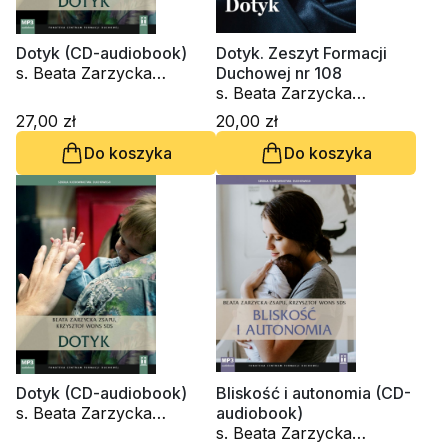
Dotyk (CD-audiobook)
Dotyk. Zeszyt Formacji
s. Beata Zarzycka
Duchowej nr 108
ZSAPU, ks. Krzysztof
s. Beata Zarzycka
Wons SDS
ZSAPU, ks. Krzysztof
27,00 zł
20,00 zł
Wons SDS
Do koszyka
Do koszyka
Dotyk (CD-audiobook)
Bliskość i autonomia (CD-
s. Beata Zarzycka
audiobook)
ZSAPU, ks. Krzysztof
s. Beata Zarzycka