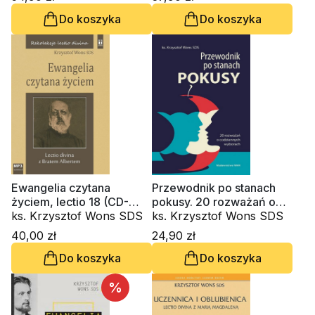
Do koszyka
Do koszyka
Ewangelia czytana
Przewodnik po stanach
życiem, lectio 18 (CD-
pokusy. 20 rozważań o
audiobook)
ks. Krzysztof Wons SDS
codziennych wyborach
ks. Krzysztof Wons SDS
40,00 zł
24,90 zł
Do koszyka
Do koszyka
%