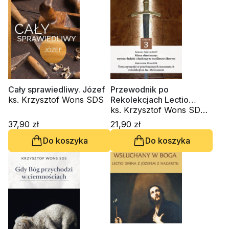
Cały sprawiedliwy. Józef
Przewodnik po
ks. Krzysztof Wons SDS
Rekolekcjach Lectio
Divina. Zeszyt 3
ks. Krzysztof Wons SDS,
Amedeo Cencini FdCC
37,90 zł
21,90 zł
Do koszyka
Do koszyka