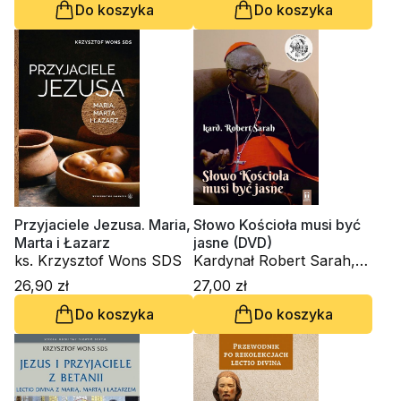
Do koszyka
Do koszyka
Przyjaciele Jezusa. Maria,
Słowo Kościoła musi być
Marta i Łazarz
jasne (DVD)
ks. Krzysztof Wons SDS
Kardynał Robert Sarah,
ks. Krzysztof Wons SDS
26,90 zł
27,00 zł
Do koszyka
Do koszyka