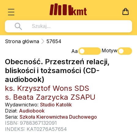
Książki
Strona główna
57654
Wszystko z kategorii - Książki
Motyw
Multimedia
Aa
Obecność. Przestrzeń relacji,
Pismo Święte
Wszystko z kategorii - Multimedia
Dla Dzieci
bliskości i tożsamości (CD-
Kościół Katolicki
DVD
Wszystko z kategorii - Dla Dzieci
Podręczniki
audiobook)
Duszpasterstwo
CD-ROM
Literatura (D)
ks. Krzysztof Wons SDS
Wszystko z kategorii - Podręczniki
Nowości
Teologia
Muzyka
s. Beata Zarzycka ZSAPU
Płyty, DVD (D)
Podręczniki i pomoce dydaktyczne
Zaloguj się
Wydawnictwo:
Studio Katolik
Życie chrześcijańskie
Rekolekcje i inne na CD
Podręczniki i pomoce dydaktyczne
Zabawa i Nauka
Dział:
Audiobook
Duchowość
Seria:
Szkoła Kierownictwa Duchowego
Śpiew i modlitwa
ISBN: 9788367132091
Literatura piękna
Muzyka klasyczna
INDEKS: KAT0276A57654