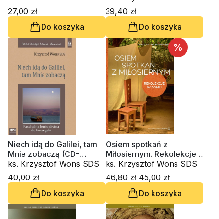
Wons SDS
27,00 zł
39,40 zł
Do koszyka
Do koszyka
%
Niech idą do Galilei, tam
Osiem spotkań z
Mnie zobaczą (CD-
Miłosiernym. Rekolekcje
audiobook)
ks. Krzysztof Wons SDS
w domu
ks. Krzysztof Wons SDS
40,00 zł
46,80 zł
45,00 zł
Do koszyka
Do koszyka