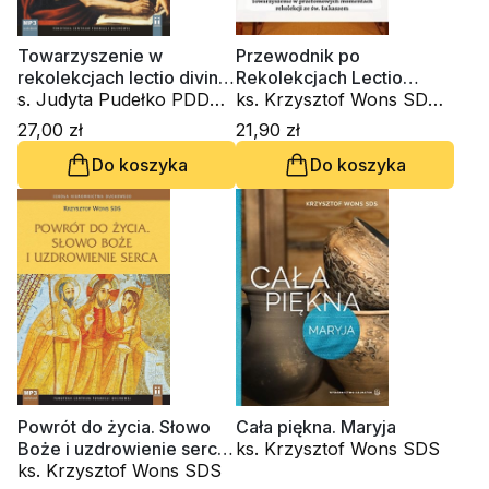
Towarzyszenie w
Przewodnik po
rekolekcjach lectio divina.
Rekolekcjach Lectio
Ewangelia wg św. Jana.
s. Judyta Pudełko PDDM,
Divina. Zeszyt 4
ks. Krzysztof Wons SDS,
Etap czwarty (CD)
ks. Krzysztof Wons SDS
kardynał Grzegorz Ryś
27,00 zł
21,90 zł
Do koszyka
Do koszyka
Powrót do życia. Słowo
Cała piękna. Maryja
Boże i uzdrowienie serca
ks. Krzysztof Wons SDS
(CD-audiobook)
ks. Krzysztof Wons SDS