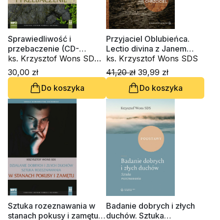
Sprawiedliwość i
Przyjaciel Oblubieńca.
przebaczenie (CD-
Lectio divina z Janem
audiobook)
ks. Krzysztof Wons SDS,
Chrzcicielem
ks. Krzysztof Wons SDS
ks. Piotr Kot, Innocenzo
30,00 zł
41,20 zł
39,99 zł
Gargano OSBCam.
Do koszyka
Do koszyka
Sztuka rozeznawania w
Badanie dobrych i złych
stanach pokusy i zamętu
duchów. Sztuka