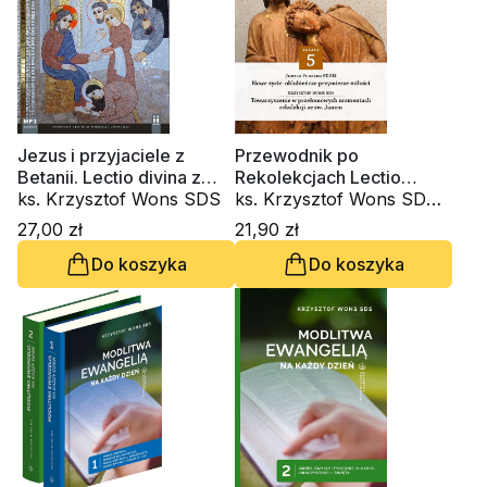
Jezus i przyjaciele z
Przewodnik po
Betanii. Lectio divina z
Rekolekcjach Lectio
Marią, Martą i Łazarzem
ks. Krzysztof Wons SDS
Divina. Zeszyt 5
ks. Krzysztof Wons SDS,
(CD-audiobook)
s. Judyta Pudełko PDDM
27,00 zł
21,90 zł
Do koszyka
Do koszyka