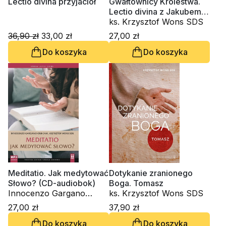
Lectio divina przyjaciół
Gwałtownicy Królestwa.
Lectio divina z Jakubem i
Janem (CD-audiobook)
ks. Krzysztof Wons SDS
36,90 zł
33,00 zł
27,00 zł
Do koszyka
Do koszyka
Meditatio. Jak medytować
Dotykanie zranionego
Słowo? (CD-audiobok)
Boga. Tomasz
Innocenzo Gargano
ks. Krzysztof Wons SDS
OSBCam., ks. Krzysztof
27,00 zł
37,90 zł
Wons SDS
Do koszyka
Do koszyka