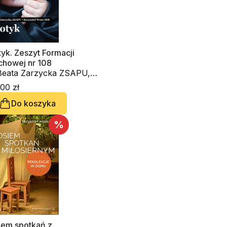
yk. Zeszyt Formacji
chowej nr 108
 Beata Zarzycka ZSAPU,
. Krzysztof Wons SDS
00 zł
Do koszyka
%
iem spotkań z