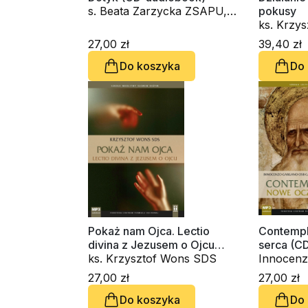
s. Beata Zarzycka ZSAPU,
pokusy
ks. Krzysztof Wons SDS
ks. Krzy
27,00 zł
39,40 zł
Do koszyka
Do
Pokaż nam Ojca. Lectio
Contempl
divina z Jezusem o Ojcu
serca (C
(CD-audiobook)
ks. Krzysztof Wons SDS
Innocenz
OSBCam.,
27,00 zł
27,00 zł
Wons SD
Do koszyka
Do