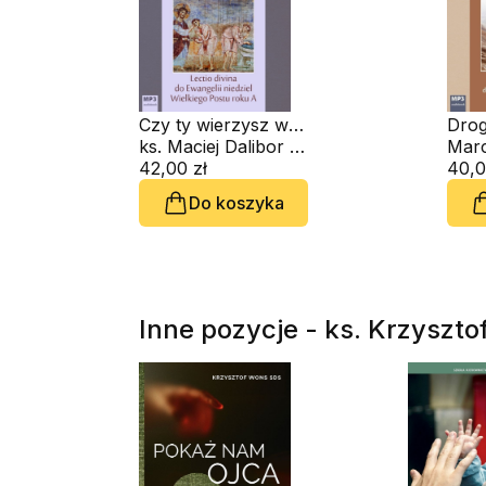
Czy ty wierzysz w
Drog
Syna
ks. Maciej Dalibor SDS
do J
Marc
Człowieczego? (J 9,
42,00 zł
audi
40,0
35) (CD-audiobook)
Do koszyka
Inne pozycje - ks. Krzyszt