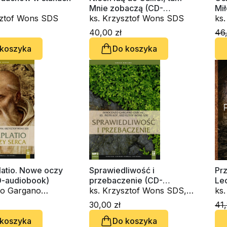
Mnie zobaczą (CD-
Mi
sztof Wons SDS
audiobook)
ks. Krzysztof Wons SDS
do
ks
40,00 zł
46,
 koszyka
Do koszyka
atio. Nowe oczy
Sprawiedliwość i
Prz
D-audiobook)
przebaczenie (CD-
Lec
o Gargano
audiobook)
ks. Krzysztof Wons SDS,
Ch
ks
 ks. Krzysztof
ks. Piotr Kot, Innocenzo
30,00 zł
41,
S
Gargano OSBCam.
 koszyka
Do koszyka