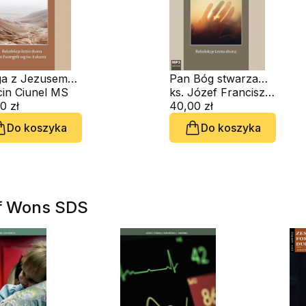
a z Jezusem
Pan Bóg stwarza
eruzalem (CD-
in Ciunel MS
człowieka (CD-
ks. Józef Franciszek Tarnówka SDS
obook)
0 zł
audiobook)
40,00 zł
Do koszyka
Do koszyka
of Wons SDS