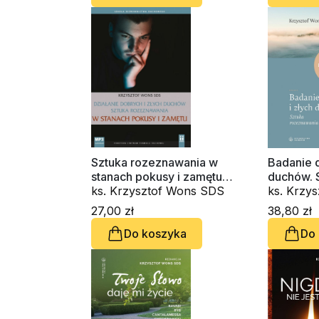
Sztuka rozeznawania w
Badanie d
stanach pokusy i zamętu
duchów. 
(CD-audiobook)
ks. Krzysztof Wons SDS
rozeznaw
ks. Krzy
27,00 zł
38,80 zł
Do koszyka
Do