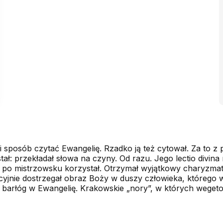
ki sposób czytać Ewangelię. Rzadko ją też cytował. Za to z 
tał: przekładał słowa na czyny. Od razu. Jego lectio divina 
j po mistrzow­sku korzystał. Otrzymał wyjątkowy charyzmat 
icyjnie dostrzegał obraz Boży w duszy człowieka, którego 
ł barłóg w Ewangelię. Krakowskie „nory”, w których weget