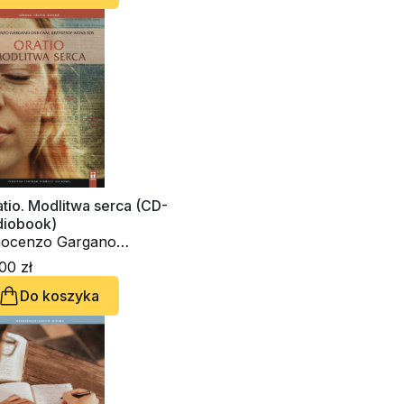
tio. Modlitwa serca (CD-
diobook)
nocenzo Gargano
BCam., ks. Krzysztof
00 zł
ns SDS
Do koszyka