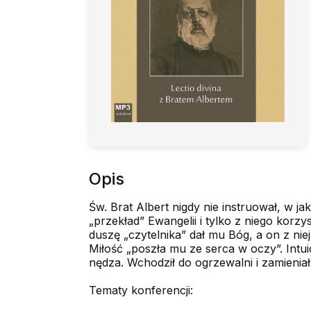
Opis
Św. Brat Albert nigdy nie instruował, w ja
„przekład” Ewangelii i tylko z niego korzys
duszę „czytelnika” dał mu Bóg, a on z nie
Miłość „poszła mu ze serca w oczy”. Intu
nędza. Wchodził do ogrzewalni i zamienia
Tematy konferencji: