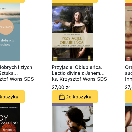
obrych i złych
Przyjaciel Oblubieńca.
Ora
Sztuka
Lectio divina z Janem
au
ania
sztof Wons SDS
Chrzcicielem (CD-
ks. Krzysztof Wons SDS
In
audiobook)
OS
27,00 zł
27,
Wo
 koszyka
Do koszyka