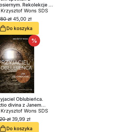
łosiernym. Rekolekcje w
mu
. Krzysztof Wons SDS
80 zł
45,00 zł
Do koszyka
%
yjaciel Oblubieńca.
tio divina z Janem
rzcicielem
. Krzysztof Wons SDS
20 zł
39,99 zł
Do koszyka