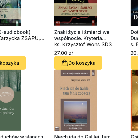
D-audiobook)
Znaki życia i śmierci we
Dot
 Zarzycka ZSAPU,
wspólnocie. Kryteria
Du
sztof Wons SDS
rozeznawania (CD-
ks. Krzysztof Wons SDS
s.
audiobook)
ks
27,00 zł
20,
 koszyka
Do koszyka
e duchów w stanach
Niech idą do Galilei, tam
Os