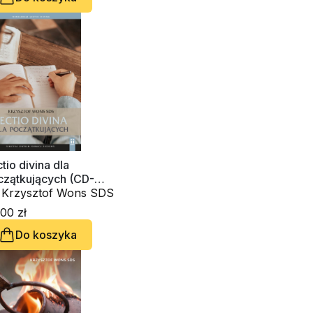
tio divina dla
czątkujących (CD-
diobook)
. Krzysztof Wons SDS
00 zł
Do koszyka