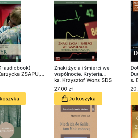
D-audiobook)
Znaki życia i śmierci we
Dot
 Zarzycka ZSAPU,
wspólnocie. Kryteria
Du
sztof Wons SDS
rozeznawania (CD-
ks. Krzysztof Wons SDS
s.
audiobook)
ks
27,00 zł
20,
 koszyka
Do koszyka