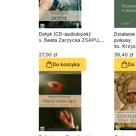
Dotyk (CD-audiobook)
Działani
s. Beata Zarzycka ZSAPU,
pokusy
ks. Krzysztof Wons SDS
ks. Krzy
27,00 zł
39,40 zł
Do koszyka
Do