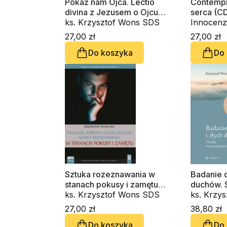
Pokaż nam Ojca. Lectio
Contempl
divina z Jezusem o Ojcu
serca (C
(CD-audiobook)
ks. Krzysztof Wons SDS
Innocenz
OSBCam.,
27,00 zł
27,00 zł
Wons SD
Do koszyka
Do
Sztuka rozeznawania w
Badanie d
stanach pokusy i zamętu
duchów. 
(CD-audiobook)
ks. Krzysztof Wons SDS
rozeznaw
ks. Krzy
27,00 zł
38,80 zł
Do koszyka
Do