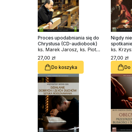
Proces upodabniania się do
Nigdy nie
Chrystusa (CD-audiobook)
spotkani
ks. Marek Jarosz, ks. Piotr
audioboo
ks. Krzy
Kot, ks. Janusz Królikowski,
27,00 zł
27,00 zł
ks. Krzysztof Wons SDS,
Do koszyka
Do
ks. Tomasz Trzaskawka