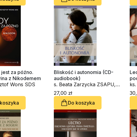
 jest za późno.
Bliskość i autonomia (CD-
Lec
ivina z Nikodemem
audiobook)
po
sztof Wons SDS
s. Beata Zarzycka ZSAPU,
au
ks
ks. Krzysztof Wons SDS
27,00 zł
30,
 koszyka
Do koszyka