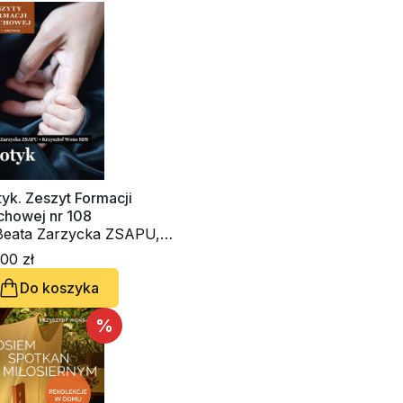
yk. Zeszyt Formacji
chowej nr 108
 Beata Zarzycka ZSAPU,
. Krzysztof Wons SDS
00 zł
Do koszyka
%