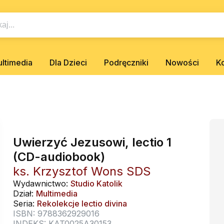
ltimedia
Dla Dzieci
Podręczniki
Nowości
K
Uwierzyć Jezusowi, lectio 1
(CD-audiobook)
ks. Krzysztof Wons SDS
Wydawnictwo:
Studio Katolik
Dział:
Multimedia
Seria:
Rekolekcje lectio divina
ISBN: 9788362929016
INDEKS: KAT0025A30153