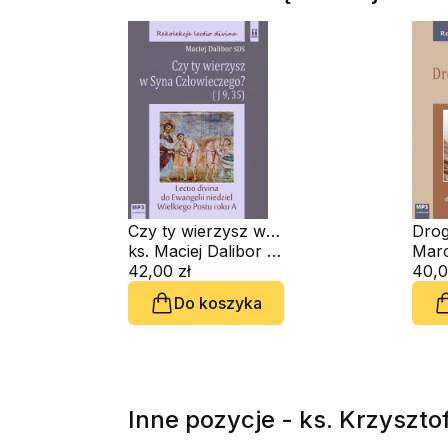
Czy ty wierzysz w
Drog
Syna
ks. Maciej Dalibor SDS
do J
Marc
Człowieczego? (J 9,
42,00 zł
audi
40,0
35) (CD-audiobook)
Do koszyka
Inne pozycje - ks. Krzyszt