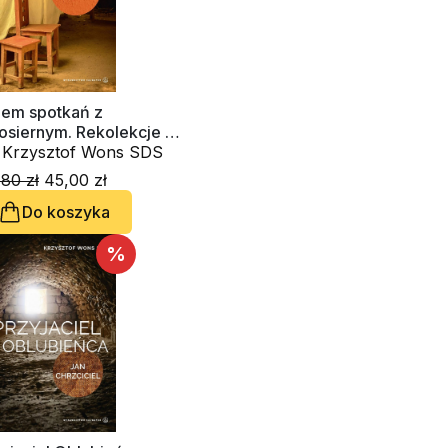
iem spotkań z
łosiernym. Rekolekcje w
mu
. Krzysztof Wons SDS
80 zł
45,00 zł
Do koszyka
%