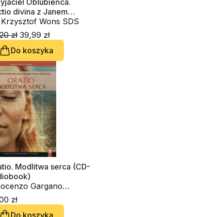
yjaciel Oblubieńca.
tio divina z Janem
rzcicielem
. Krzysztof Wons SDS
20 zł
39,99 zł
Do koszyka
tio. Modlitwa serca (CD-
diobook)
nocenzo Gargano
BCam., ks. Krzysztof
00 zł
ns SDS
Do koszyka