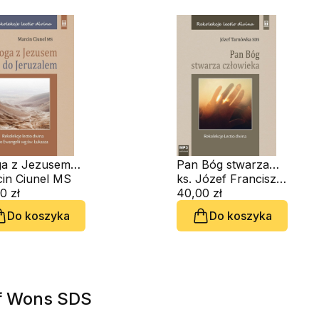
a z Jezusem
Pan Bóg stwarza
eruzalem (CD-
in Ciunel MS
człowieka (CD-
ks. Józef Franciszek Tarnówka SDS
obook)
0 zł
audiobook)
40,00 zł
Do koszyka
Do koszyka
of Wons SDS