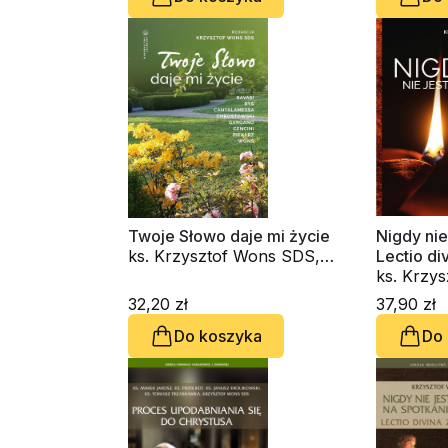
Twoje Słowo daje mi życie
Nigdy nie
ks. Krzysztof Wons SDS,
Lectio d
kard. Gianfranco Ravasi,
ks. Krzy
kardynał Grzegorz Ryś, o.
32,20 zł
37,90 zł
Raniero Cantalamessa OFM
Do koszyka
Do
Cap., ks. Waldemar
Chrostowski, Innocenzo
Gargano OSBCam., Amedeo
Cencini FdCC, Danuta
Piekarz