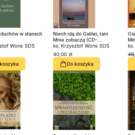
e duchów w stanach
Niech idą do Galilei, tam
Os
Mnie zobaczą (CD-
Mi
sztof Wons SDS
audiobook)
ks. Krzysztof Wons SDS
do
ks
40,00 zł
46,
 koszyka
Do koszyka