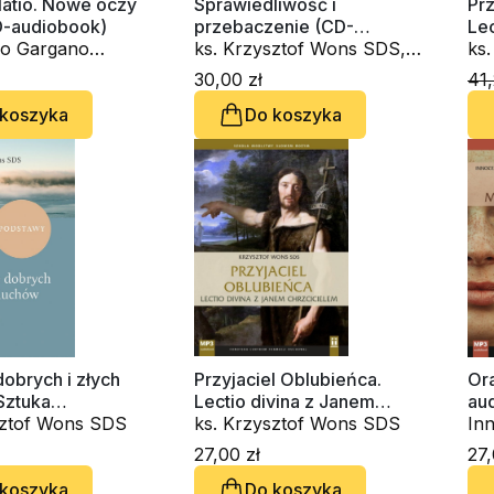
atio. Nowe oczy
Sprawiedliwość i
Prz
D-audiobook)
przebaczenie (CD-
Lec
o Gargano
audiobook)
ks. Krzysztof Wons SDS,
Ch
ks
 ks. Krzysztof
ks. Piotr Kot, Innocenzo
30,00 zł
41,
S
Gargano OSBCam.
 koszyka
Do koszyka
obrych i złych
Przyjaciel Oblubieńca.
Ora
Sztuka
Lectio divina z Janem
au
ania
sztof Wons SDS
Chrzcicielem (CD-
ks. Krzysztof Wons SDS
In
audiobook)
OS
27,00 zł
27,
Wo
 koszyka
Do koszyka