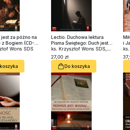
 jest za późno na
Lectio. Duchowa lektura
Mił
e z Bogiem (CD-
Pisma Świętego: Duch jest
i J
k)
sztof Wons SDS
już w literze (CD-
ks. Krzysztof Wons SDS,
ks
audiobook)
Lorenzo Saraceno OSBCam
27,00 zł
37,
 koszyka
Do koszyka