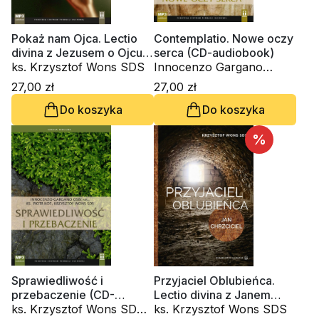
Pokaż nam Ojca. Lectio
Contemplatio. Nowe oczy
divina z Jezusem o Ojcu
serca (CD-audiobook)
(CD-audiobook)
ks. Krzysztof Wons SDS
Innocenzo Gargano
OSBCam., ks. Krzysztof
27,00 zł
27,00 zł
Wons SDS
Do koszyka
Do koszyka
%
Sprawiedliwość i
Przyjaciel Oblubieńca.
przebaczenie (CD-
Lectio divina z Janem
audiobook)
ks. Krzysztof Wons SDS,
Chrzcicielem
ks. Krzysztof Wons SDS