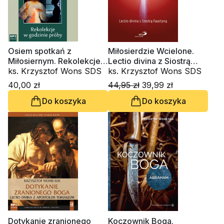
Osiem spotkań z
Miłosierdzie Wcielone.
Miłosiernym. Rekolekcje
Lectio divina z Siostrą
w godzinie próby, lectio
ks. Krzysztof Wons SDS
Faustyną
ks. Krzysztof Wons SDS
22 (CD-audiobook)
40,00 zł
44,95 zł
39,99 zł
Do koszyka
Do koszyka
Dotykanie zranionego
Koczownik Boga.