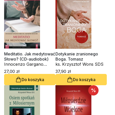
Meditatio. Jak medytować
Dotykanie zranionego
Słowo? (CD-audiobok)
Boga. Tomasz
Innocenzo Gargano
ks. Krzysztof Wons SDS
OSBCam., ks. Krzysztof
27,00 zł
37,90 zł
Wons SDS
Do koszyka
Do koszyka
%