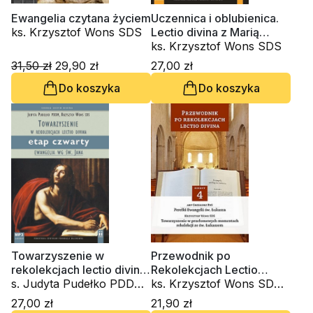
Ewangelia czytana życiem
Uczennica i oblubienica.
ks. Krzysztof Wons SDS
Lectio divina z Marią
Magdaleną (CD-
ks. Krzysztof Wons SDS
audiobook)
31,50 zł
29,90 zł
27,00 zł
Do koszyka
Do koszyka
Towarzyszenie w
Przewodnik po
rekolekcjach lectio divina.
Rekolekcjach Lectio
Ewangelia wg św. Jana.
s. Judyta Pudełko PDDM,
Divina. Zeszyt 4
ks. Krzysztof Wons SDS,
Etap czwarty (CD)
ks. Krzysztof Wons SDS
kardynał Grzegorz Ryś
27,00 zł
21,90 zł