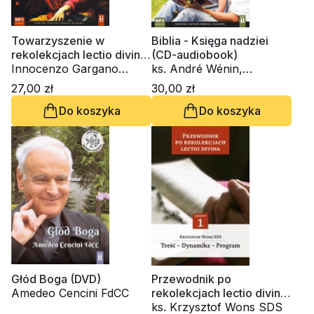
Towarzyszenie w
Biblia - Księga nadziei
rekolekcjach lectio divina.
(CD-audiobook)
Ewangelia wg św. Marka
Innocenzo Gargano
ks. André Wénin,
(CD-audiobook)
OSBCam., ks. Krzysztof
Stanisław Witkowski MS,
27,00 zł
30,00 zł
Wons SDS
ks. Krzysztof Wons SDS
Do koszyka
Do koszyka
Głód Boga (DVD)
Przewodnik po
Amedeo Cencini FdCC
rekolekcjach lectio divina.
Treść - Dynamika -
ks. Krzysztof Wons SDS