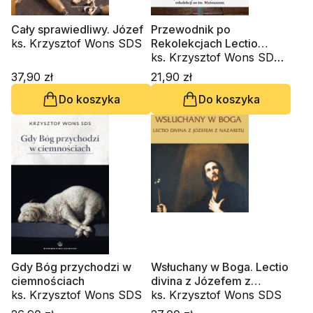
Cały sprawiedliwy. Józef
Przewodnik po
ks. Krzysztof Wons SDS
Rekolekcjach Lectio
Divina. Zeszyt 3
ks. Krzysztof Wons SDS,
Amedeo Cencini FdCC
37,90 zł
21,90 zł
Do koszyka
Do koszyka
Gdy Bóg przychodzi w
Wsłuchany w Boga. Lectio
ciemnościach
divina z Józefem z
ks. Krzysztof Wons SDS
Nazaretu (CD-audiobook)
ks. Krzysztof Wons SDS