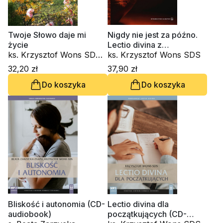
Twoje Słowo daje mi
Nigdy nie jest za późno.
życie
Lectio divina z
ks. Krzysztof Wons SDS,
Nikodemem
ks. Krzysztof Wons SDS
kard. Gianfranco Ravasi,
32,20 zł
37,90 zł
kardynał Grzegorz Ryś, o.
Do koszyka
Do koszyka
Raniero Cantalamessa
OFM Cap., ks. Waldemar
Chrostowski, Innocenzo
Gargano OSBCam.,
Amedeo Cencini FdCC,
Danuta Piekarz
Bliskość i autonomia (CD-
Lectio divina dla
audiobook)
początkujących (CD-