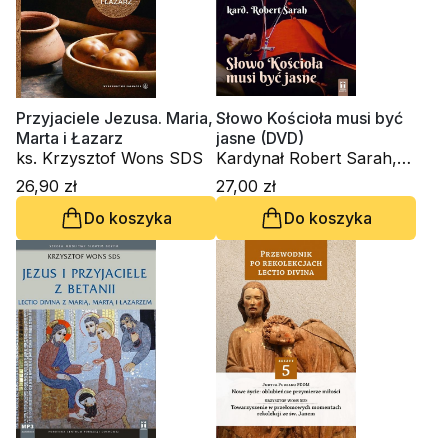
Przyjaciele Jezusa. Maria,
Słowo Kościoła musi być
Marta i Łazarz
jasne (DVD)
ks. Krzysztof Wons SDS
Kardynał Robert Sarah,
ks. Krzysztof Wons SDS
26,90 zł
27,00 zł
Do koszyka
Do koszyka