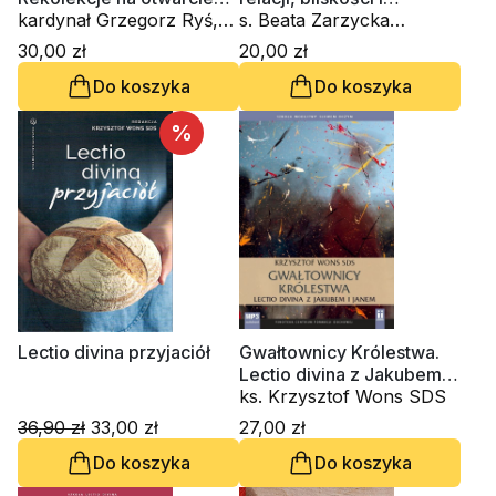
Domu Słowa (CD-
kardynał Grzegorz Ryś,
tożsamości. Zeszyt
s. Beata Zarzycka
audiobook)
ks. Krzysztof Wons SDS
Formacji Duchowej nr 95
ZSAPU, ks. Krzysztof
30,00 zł
20,00 zł
Wons SDS
Do koszyka
Do koszyka
%
Lectio divina przyjaciół
Gwałtownicy Królestwa.
Lectio divina z Jakubem i
Janem (CD-audiobook)
ks. Krzysztof Wons SDS
36,90 zł
33,00 zł
27,00 zł
Do koszyka
Do koszyka