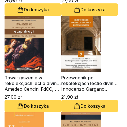
26,90 zł
27,00 zł
Do koszyka
Do koszyka
Towarzyszenie w
Przewodnik po
rekolekcjach lectio divina.
rekolekcjach lectio divina.
Etap drugi. Ewangelia wg
Amedeo Cencini FdCC, ks.
Zeszyt 2
Innocenzo Gargano
św. Mateusza CD-MP3-
Krzysztof Wons SDS
OSBCam., ks. Krzysztof
27,00 zł
21,90 zł
audiobok)
Wons SDS
Do koszyka
Do koszyka