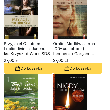
Przyjaciel Oblubieńca.
Oratio. Modlitwa serca
Lectio divina z Janem
(CD- audiobook)
Chrzcicielem (CD-
ks. Krzysztof Wons SDS
Innocenzo Gargano
audiobook)
OSBCam., ks. Krzysztof
27,00 zł
27,00 zł
Wons SDS
Do koszyka
Do koszyka