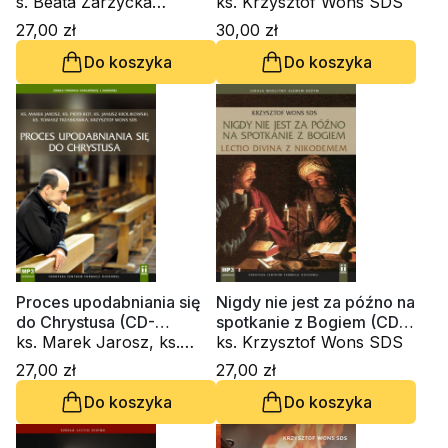
s. Beata Zarzycka
audiobook)
ks. Krzysztof Wons SDS
ZSAPU, ks. Krzysztof
27,00 zł
30,00 zł
Wons SDS
Do koszyka
Do koszyka
Proces upodabniania się
Nigdy nie jest za późno na
do Chrystusa (CD-
spotkanie z Bogiem (CD-
audiobook)
ks. Marek Jarosz, ks.
audiobook)
ks. Krzysztof Wons SDS
Piotr Kot, ks. Janusz
27,00 zł
27,00 zł
Królikowski, ks. Krzysztof
Do koszyka
Do koszyka
Wons SDS, ks. Tomasz
Trzaskawka