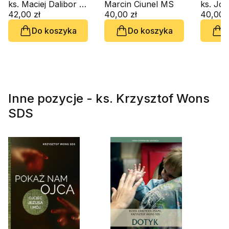
Syna
ks. Maciej Dalibor SDS
do Jeruzalem (CD-
Marcin Ciunel MS
człowi
Człowieczego? (J 9,
42,00 zł
audiobook)
40,00 zł
audiob
40,00 z
35) (CD-audiobook)
Do koszyka
Do koszyka
D
Inne pozycje - ks. Krzysztof Wons
SDS