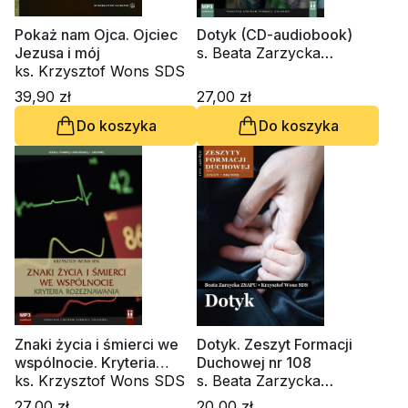
Pokaż nam Ojca. Ojciec
Dotyk (CD-audiobook)
Jezusa i mój
s. Beata Zarzycka
ks. Krzysztof Wons SDS
ZSAPU, ks. Krzysztof
Wons SDS
39,90 zł
27,00 zł
Do koszyka
Do koszyka
Znaki życia i śmierci we
Dotyk. Zeszyt Formacji
wspólnocie. Kryteria
Duchowej nr 108
rozeznawania (CD-
ks. Krzysztof Wons SDS
s. Beata Zarzycka
audiobook)
ZSAPU, ks. Krzysztof
27,00 zł
20,00 zł