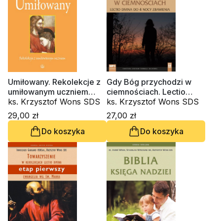
Umiłowany. Rekolekcje z
Gdy Bóg przychodzi w
umiłowanym uczniem
ciemnościach. Lectio
(miękka oprawa)
ks. Krzysztof Wons SDS
divina do czterech nocy
ks. Krzysztof Wons SDS
zbawienia (CD-
29,00 zł
27,00 zł
audiobook)
Do koszyka
Do koszyka