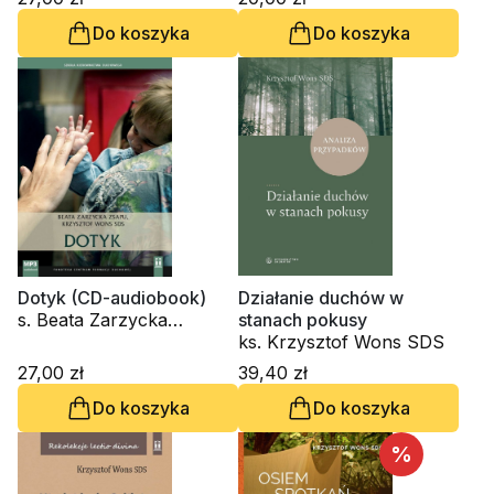
Wons SDS
Do koszyka
Do koszyka
Dotyk (CD-audiobook)
Działanie duchów w
s. Beata Zarzycka
stanach pokusy
ZSAPU, ks. Krzysztof
ks. Krzysztof Wons SDS
Wons SDS
27,00 zł
39,40 zł
Do koszyka
Do koszyka
%