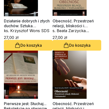
Działanie dobrych i złych
Obecność. Przestrzeń
duchów. Sztuka
relacji, bliskości i
rozeznawania (CD-
ks. Krzysztof Wons SDS
tożsamości (CD-
s. Beata Zarzycka
audiobook)
audiobook)
ZSAPU, ks. Krzysztof
27,00 zł
27,00 zł
Wons SDS
Do koszyka
Do koszyka
Pierwsze jest: Słuchaj...
Obecność. Przestrzeń
Rekolekcje na otwarcie
relacji, bliskości i