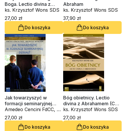
Boga. Lectio divina z
Abraham
Apostołem Tomaszem
ks. Krzysztof Wons SDS
ks. Krzysztof Wons SDS
(CD -audiobook)
27,00 zł
37,90 zł
Do koszyka
Do koszyka
Jak towarzyszyć w
Bóg obietnicy. Lectio
formacji seminaryjnej
divina z Abrahamem (CD-
dzisiaj? (CD-audiobook)
Amedeo Cencini FdCC, ks.
audiobook)
ks. Krzysztof Wons SDS
Krzysztof Wons SDS
27,00 zł
27,00 zł
Do koszyka
Do koszyka