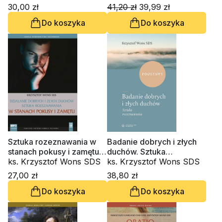
ks. Piotr Kot, Innocenzo
30,00 zł
41,20 zł
39,99 zł
Gargano OSBCam.
Do koszyka
Do koszyka
Sztuka rozeznawania w
Badanie dobrych i złych
stanach pokusy i zamętu
duchów. Sztuka
(CD-audiobook)
ks. Krzysztof Wons SDS
rozeznawania
ks. Krzysztof Wons SDS
27,00 zł
38,80 zł
Do koszyka
Do koszyka