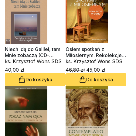
Niech idą do Galilei, tam
Osiem spotkań z
Mnie zobaczą (CD-
Miłosiernym. Rekolekcje
audiobook)
ks. Krzysztof Wons SDS
w domu
ks. Krzysztof Wons SDS
40,00 zł
46,80 zł
45,00 zł
Do koszyka
Do koszyka