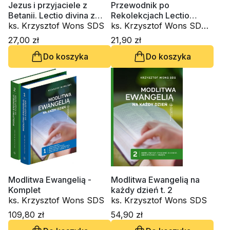
Jezus i przyjaciele z
Przewodnik po
Betanii. Lectio divina z
Rekolekcjach Lectio
Marią, Martą i Łazarzem
ks. Krzysztof Wons SDS
Divina. Zeszyt 5
ks. Krzysztof Wons SDS,
(CD-audiobook)
s. Judyta Pudełko PDDM
27,00 zł
21,90 zł
Do koszyka
Do koszyka
Modlitwa Ewangelią -
Modlitwa Ewangelią na
Komplet
każdy dzień t. 2
ks. Krzysztof Wons SDS
ks. Krzysztof Wons SDS
109,80 zł
54,90 zł