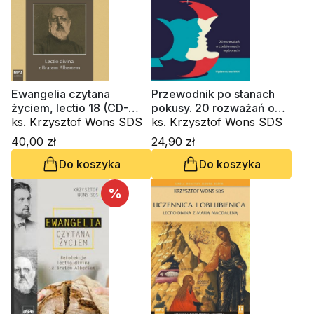
Ewangelia czytana
Przewodnik po stanach
życiem, lectio 18 (CD-
pokusy. 20 rozważań o
audiobook)
ks. Krzysztof Wons SDS
codziennych wyborach
ks. Krzysztof Wons SDS
40,00 zł
24,90 zł
Do koszyka
Do koszyka
%