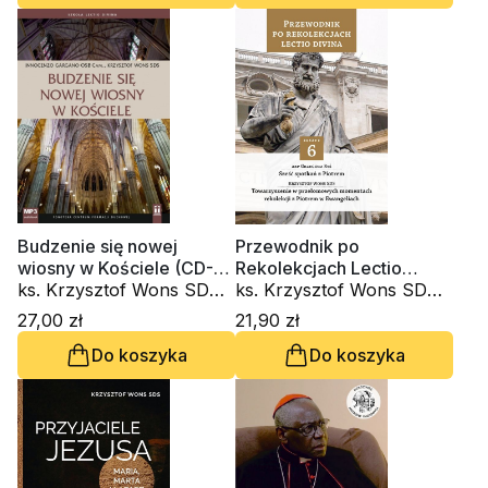
Budzenie się nowej
Przewodnik po
wiosny w Kościele (CD-
Rekolekcjach Lectio
audiobook)
ks. Krzysztof Wons SDS,
Divina. Zeszyt 6
ks. Krzysztof Wons SDS,
Innocenzo Gargano
kardynał Grzegorz Ryś
27,00 zł
21,90 zł
OSBCam.
Do koszyka
Do koszyka