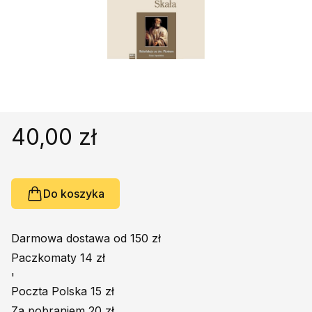
Religie
Śpiewniki
Kultura
Książki obcojęzyczne
Poradniki, leksykony...
Dewocjonalia
Inne
40,00 zł
Podręczniki szkolne
Promocja
Do koszyka
Darmowa dostawa od 150 zł
Paczkomaty 14 zł
'
Poczta Polska 15 zł
Za pobraniem 20 zł