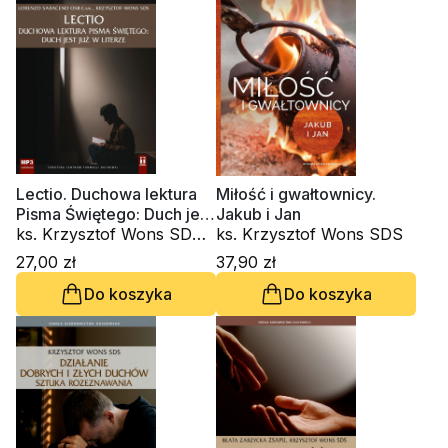
Lectio. Duchowa lektura
Miłość i gwałtownicy.
Pisma Świętego: Duch jest
Jakub i Jan
już w literze (CD-
ks. Krzysztof Wons SDS,
ks. Krzysztof Wons SDS
audiobook)
Lorenzo Saraceno
27,00 zł
37,90 zł
OSBCam
Do koszyka
Do koszyka