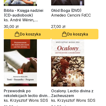
Biblia - Księga nadziei
Głód Boga (DVD)
(CD-audiobook)
Amedeo Cencini FdCC
ks. André Wénin,
Stanisław Witkowski MS,
30,00 zł
27,00 zł
ks. Krzysztof Wons SDS
Do koszyka
Do koszyka
Przewodnik po
Ocalony. Lectio divina z
rekolekcjach lectio divina.
Zacheuszem
Treść - Dynamika -
ks. Krzysztof Wons SDS
ks. Krzysztof Wons SDS
Program. Zeszyt 1