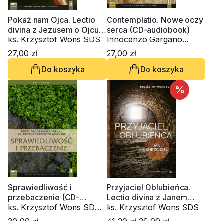
Pokaż nam Ojca. Lectio
Contemplatio. Nowe oczy
divina z Jezusem o Ojcu
serca (CD-audiobook)
(CD-audiobook)
ks. Krzysztof Wons SDS
Innocenzo Gargano
OSBCam., ks. Krzysztof
27,00 zł
27,00 zł
Wons SDS
Do koszyka
Do koszyka
%
Sprawiedliwość i
Przyjaciel Oblubieńca.
przebaczenie (CD-
Lectio divina z Janem
audiobook)
ks. Krzysztof Wons SDS,
Chrzcicielem
ks. Krzysztof Wons SDS
ks. Piotr Kot, Innocenzo