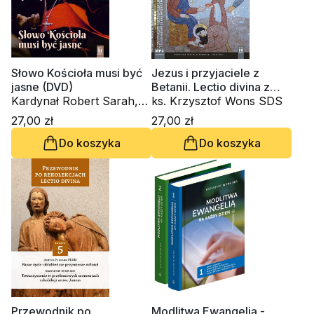
Słowo Kościoła musi być
Jezus i przyjaciele z
jasne (DVD)
Betanii. Lectio divina z
Kardynał Robert Sarah,
Marią, Martą i Łazarzem
ks. Krzysztof Wons SDS
ks. Krzysztof Wons SDS
(CD-audiobook)
27,00 zł
27,00 zł
Do koszyka
Do koszyka
Przewodnik po
Modlitwa Ewangelią -