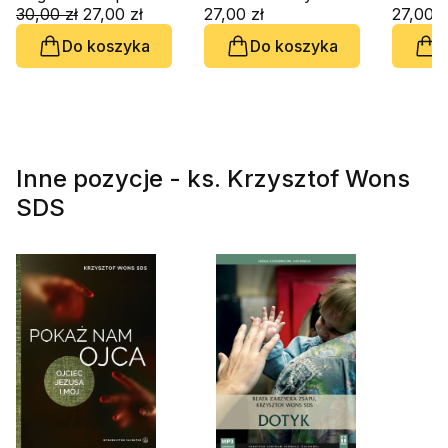
duchowym (CD-
30,00 zł
27,00 zł
27,00 zł
(CD-au
27,00 z
audiobook)
Do koszyka
Do koszyka
D
Inne pozycje - ks. Krzysztof Wons
SDS