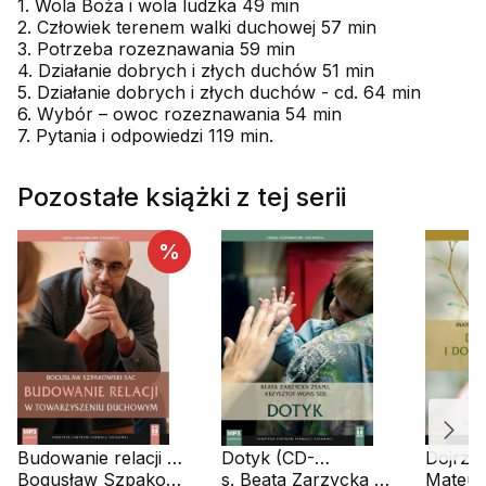
1. Wola Boża i wola ludzka 49 min
2. Człowiek terenem walki duchowej 57 min
3. Potrzeba rozeznawania 59 min
4. Działanie dobrych i złych duchów 51 min
5. Działanie dobrych i złych duchów - cd. 64 min
6. Wybór – owoc rozeznawania 54 min
7. Pytania i odpowiedzi 119 min.
Pozostałe książki z tej serii
%
Budowanie relacji w
Dotyk (CD-
Dojrzał
towarzyszeniu
Bogusław Szpakowski SAC
audiobook)
s. Beata Zarzycka ZSAPU, ks. Krzysztof Wons SDS
wybory