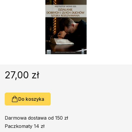
Religie
Śpiewniki
Kultura
Książki obcojęzyczne
Poradniki, leksykony...
Dewocjonalia
Inne
Podręczniki szkolne
27,00 zł
Promocja
Do koszyka
Darmowa dostawa od 150 zł
Paczkomaty 14 zł