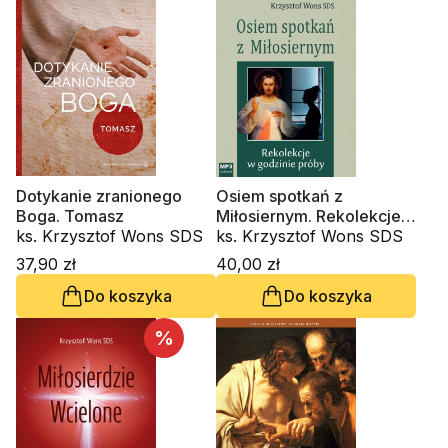
Dotykanie zranionego
Osiem spotkań z
Boga. Tomasz
Miłosiernym. Rekolekcje
ks. Krzysztof Wons SDS
w godzinie próby, lectio
ks. Krzysztof Wons SDS
22 (CD-audiobook)
37,90 zł
40,00 zł
Do koszyka
Do koszyka
%