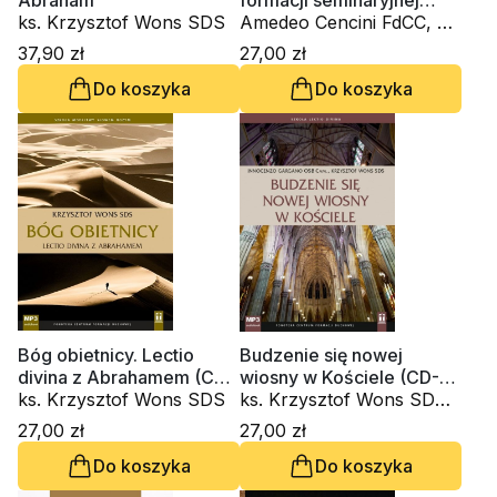
Abraham
formacji seminaryjnej
ks. Krzysztof Wons SDS
dzisiaj? (CD-audiobook)
Amedeo Cencini FdCC, ks.
Krzysztof Wons SDS
37,90 zł
27,00 zł
Do koszyka
Do koszyka
Bóg obietnicy. Lectio
Budzenie się nowej
divina z Abrahamem (CD-
wiosny w Kościele (CD-
audiobook)
ks. Krzysztof Wons SDS
audiobook)
ks. Krzysztof Wons SDS,
Innocenzo Gargano
27,00 zł
27,00 zł
OSBCam.
Do koszyka
Do koszyka