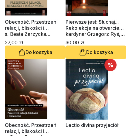
Obecność. Przestrzeń
Pierwsze jest: Słuchaj...
relacji, bliskości i
Rekolekcje na otwarcie
tożsamości (CD-
s. Beata Zarzycka
Domu Słowa (CD-
kardynał Grzegorz Ryś,
audiobook)
ZSAPU, ks. Krzysztof
audiobook)
ks. Krzysztof Wons SDS
27,00 zł
30,00 zł
Wons SDS
Do koszyka
Do koszyka
%
Obecność. Przestrzeń
Lectio divina przyjaciół
relacji, bliskości i