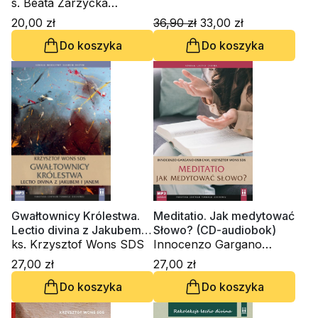
tożsamości. Zeszyt
s. Beata Zarzycka
Formacji Duchowej nr 95
ZSAPU, ks. Krzysztof
20,00 zł
36,90 zł
33,00 zł
Wons SDS
Do koszyka
Do koszyka
Gwałtownicy Królestwa.
Meditatio. Jak medytować
Lectio divina z Jakubem i
Słowo? (CD-audiobok)
Janem (CD-audiobook)
ks. Krzysztof Wons SDS
Innocenzo Gargano
OSBCam., ks. Krzysztof
27,00 zł
27,00 zł
Wons SDS
Do koszyka
Do koszyka