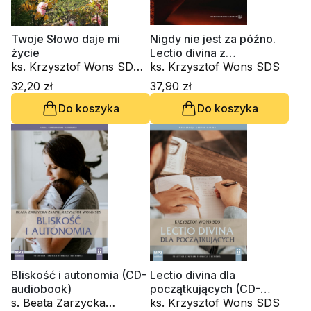
Twoje Słowo daje mi
Nigdy nie jest za późno.
życie
Lectio divina z
ks. Krzysztof Wons SDS,
Nikodemem
ks. Krzysztof Wons SDS
kard. Gianfranco Ravasi,
32,20 zł
37,90 zł
kardynał Grzegorz Ryś, o.
Do koszyka
Do koszyka
Raniero Cantalamessa
OFM Cap., ks. Waldemar
Chrostowski, Innocenzo
Gargano OSBCam.,
Amedeo Cencini FdCC,
Danuta Piekarz
Bliskość i autonomia (CD-
Lectio divina dla
audiobook)
początkujących (CD-
s. Beata Zarzycka
audiobook)
ks. Krzysztof Wons SDS