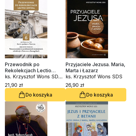
Przewodnik po
Przyjaciele Jezusa. Maria,
Rekolekcjach Lectio
Marta i Łazarz
Divina. Zeszyt 6
ks. Krzysztof Wons SDS,
ks. Krzysztof Wons SDS
kardynał Grzegorz Ryś
21,90 zł
26,90 zł
Do koszyka
Do koszyka