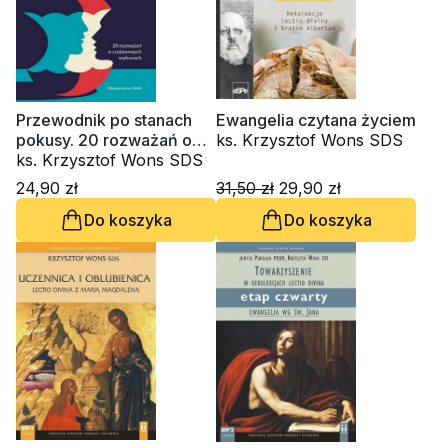
Przewodnik po stanach
Ewangelia czytana życiem
pokusy. 20 rozważań o
ks. Krzysztof Wons SDS
codziennych wyborach
ks. Krzysztof Wons SDS
24,90 zł
31,50 zł
29,90 zł
Do koszyka
Do koszyka