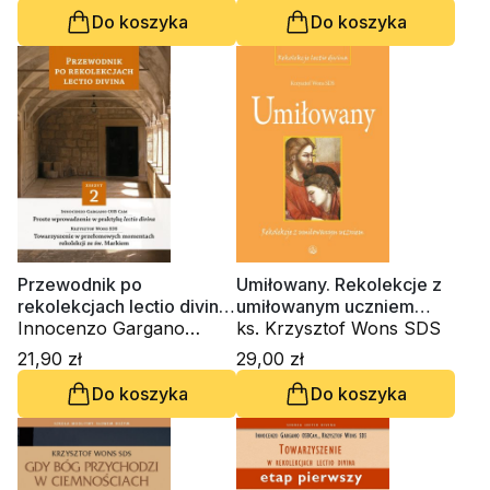
audiobok)
Do koszyka
Do koszyka
Przewodnik po
Umiłowany. Rekolekcje z
rekolekcjach lectio divina.
umiłowanym uczniem
Zeszyt 2
Innocenzo Gargano
(miękka oprawa)
ks. Krzysztof Wons SDS
OSBCam., ks. Krzysztof
21,90 zł
29,00 zł
Wons SDS
Do koszyka
Do koszyka