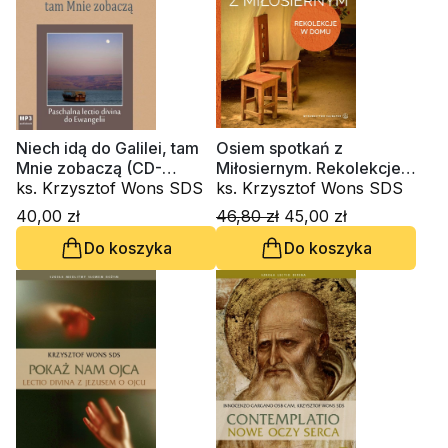
Niech idą do Galilei, tam
Osiem spotkań z
Mnie zobaczą (CD-
Miłosiernym. Rekolekcje
audiobook)
ks. Krzysztof Wons SDS
w domu
ks. Krzysztof Wons SDS
40,00 zł
46,80 zł
45,00 zł
Do koszyka
Do koszyka