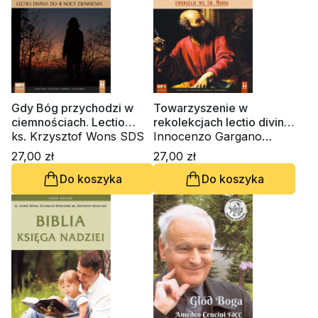
Gdy Bóg przychodzi w
Towarzyszenie w
ciemnościach. Lectio
rekolekcjach lectio divina.
divina do czterech nocy
ks. Krzysztof Wons SDS
Ewangelia wg św. Marka
Innocenzo Gargano
zbawienia (CD-
(CD-audiobook)
OSBCam., ks. Krzysztof
27,00 zł
27,00 zł
audiobook)
Wons SDS
Do koszyka
Do koszyka