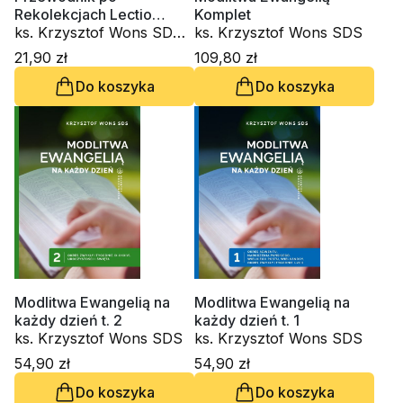
Rekolekcjach Lectio
Komplet
Divina. Zeszyt 5
ks. Krzysztof Wons SDS,
ks. Krzysztof Wons SDS
s. Judyta Pudełko PDDM
21,90 zł
109,80 zł
Do koszyka
Do koszyka
Modlitwa Ewangelią na
Modlitwa Ewangelią na
każdy dzień t. 2
każdy dzień t. 1
ks. Krzysztof Wons SDS
ks. Krzysztof Wons SDS
54,90 zł
54,90 zł
Do koszyka
Do koszyka