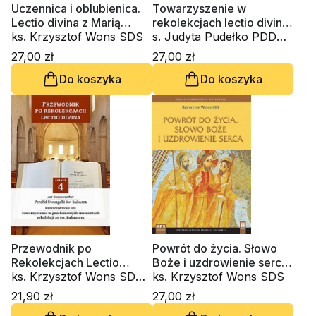
Uczennica i oblubienica.
Towarzyszenie w
Lectio divina z Marią
rekolekcjach lectio divina.
Magdaleną (CD-
ks. Krzysztof Wons SDS
Ewangelia wg św. Jana.
s. Judyta Pudełko PDDM,
audiobook)
Etap czwarty (CD)
ks. Krzysztof Wons SDS
27,00 zł
27,00 zł
Do koszyka
Do koszyka
Przewodnik po
Powrót do życia. Słowo
Rekolekcjach Lectio
Boże i uzdrowienie serca
Divina. Zeszyt 4
ks. Krzysztof Wons SDS,
(CD-audiobook)
ks. Krzysztof Wons SDS
kardynał Grzegorz Ryś
21,90 zł
27,00 zł