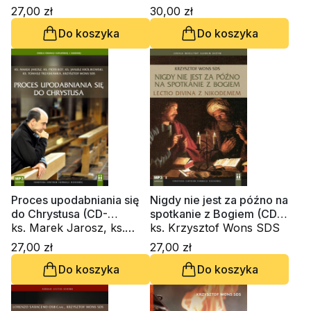
ZSAPU, ks. Krzysztof
27,00 zł
30,00 zł
Wons SDS
Do koszyka
Do koszyka
Proces upodabniania się
Nigdy nie jest za późno na
do Chrystusa (CD-
spotkanie z Bogiem (CD-
audiobook)
ks. Marek Jarosz, ks.
audiobook)
ks. Krzysztof Wons SDS
Piotr Kot, ks. Janusz
27,00 zł
27,00 zł
Królikowski, ks. Krzysztof
Do koszyka
Do koszyka
Wons SDS, ks. Tomasz
Trzaskawka