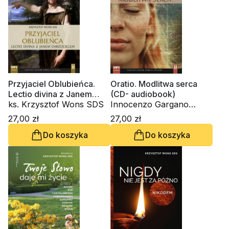
Przyjaciel Oblubieńca.
Oratio. Modlitwa serca
Lectio divina z Janem
(CD- audiobook)
Chrzcicielem (CD-
ks. Krzysztof Wons SDS
Innocenzo Gargano
audiobook)
OSBCam., ks. Krzysztof
27,00 zł
27,00 zł
Wons SDS
Do koszyka
Do koszyka