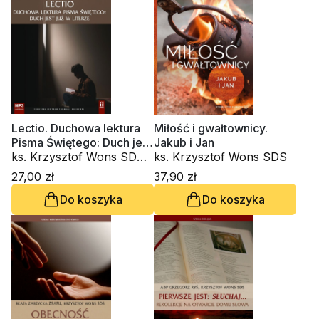
Lectio. Duchowa lektura
Miłość i gwałtownicy.
Pisma Świętego: Duch jest
Jakub i Jan
już w literze (CD-
ks. Krzysztof Wons SDS,
ks. Krzysztof Wons SDS
audiobook)
Lorenzo Saraceno
27,00 zł
37,90 zł
OSBCam
Do koszyka
Do koszyka