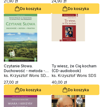
21,90 zł
24,90 zł
Do koszyka
Do koszyka
Czytanie Słowa.
Ty wiesz, że Cię kocham
Duchowość - metoda -
(CD-audiobook)
praktyka (CD-audiobook)
ks. Krzysztof Wons SDS,
ks. Krzysztof Wons SDS
ks. Edward Staniek, ks.
27,00 zł
40,00 zł
Jan Kanty Pytel, Anna
Do koszyka
Do koszyka
Świderkówna