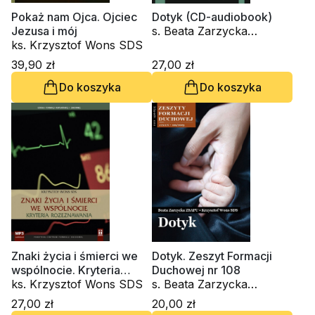
Pokaż nam Ojca. Ojciec
Dotyk (CD-audiobook)
Jezusa i mój
s. Beata Zarzycka
ks. Krzysztof Wons SDS
ZSAPU, ks. Krzysztof
Wons SDS
39,90 zł
27,00 zł
Do koszyka
Do koszyka
Znaki życia i śmierci we
Dotyk. Zeszyt Formacji
wspólnocie. Kryteria
Duchowej nr 108
rozeznawania (CD-
ks. Krzysztof Wons SDS
s. Beata Zarzycka
audiobook)
ZSAPU, ks. Krzysztof
27,00 zł
20,00 zł
Wons SDS