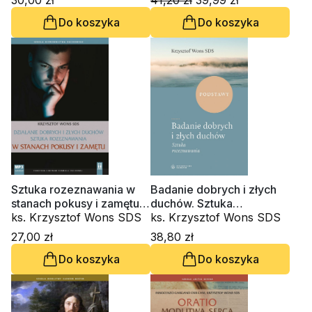
30,00 zł
41,20 zł
39,99 zł
Gargano OSBCam.
Do koszyka
Do koszyka
Sztuka rozeznawania w
Badanie dobrych i złych
stanach pokusy i zamętu
duchów. Sztuka
(CD-audiobook)
ks. Krzysztof Wons SDS
rozeznawania
ks. Krzysztof Wons SDS
27,00 zł
38,80 zł
Do koszyka
Do koszyka