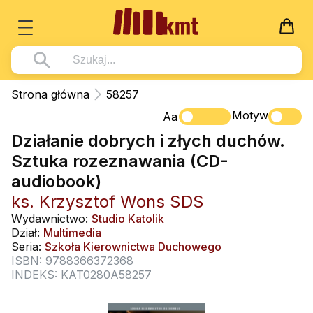
Książki
Strona główna
58257
Wszystko z kategorii - Książki
Motyw
Multimedia
Aa
Działanie dobrych i złych duchów.
Pismo Święte
Wszystko z kategorii - Multimedia
Dla Dzieci
Sztuka rozeznawania (CD-
Kościół Katolicki
DVD
Wszystko z kategorii - Dla Dzieci
Podręczniki
audiobook)
Duszpasterstwo
CD-ROM
Literatura (D)
ks. Krzysztof Wons SDS
Wszystko z kategorii - Podręczniki
Nowości
Teologia
Muzyka
Wydawnictwo:
Studio Katolik
Płyty, DVD (D)
Podręczniki i pomoce dydaktyczne
Zaloguj się
Dział:
Multimedia
Życie chrześcijańskie
Rekolekcje i inne na CD
Seria:
Szkoła Kierownictwa Duchowego
Podręczniki i pomoce dydaktyczne
Zabawa i Nauka
ISBN: 9788366372368
Duchowość
Śpiew i modlitwa
INDEKS: KAT0280A58257
Literatura piękna
Muzyka klasyczna