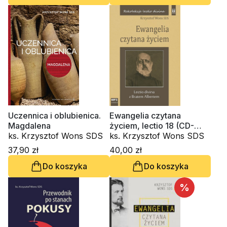
Uczennica i oblubienica.
Ewangelia czytana
Magdalena
życiem, lectio 18 (CD-
ks. Krzysztof Wons SDS
audiobook)
ks. Krzysztof Wons SDS
37,90 zł
40,00 zł
Do koszyka
Do koszyka
%