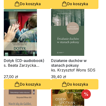
Do koszyka
Do koszyka
Dotyk (CD-audiobook)
Działanie duchów w
s. Beata Zarzycka
stanach pokusy
ZSAPU, ks. Krzysztof
ks. Krzysztof Wons SDS
Wons SDS
27,00 zł
39,40 zł
Do koszyka
Do koszyka
%