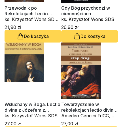
Przewodnik po
Gdy Bóg przychodzi w
Rekolekcjach Lectio
ciemnościach
Divina. Zeszyt 3
ks. Krzysztof Wons SDS,
ks. Krzysztof Wons SDS
Amedeo Cencini FdCC
21,90 zł
26,90 zł
Do koszyka
Do koszyka
Wsłuchany w Boga. Lectio
Towarzyszenie w
divina z Józefem z
rekolekcjach lectio divina.
Nazaretu (CD-audiobook)
ks. Krzysztof Wons SDS
Etap drugi. Ewangelia wg
Amedeo Cencini FdCC, ks.
św. Mateusza CD-MP3-
Krzysztof Wons SDS
27,00 zł
27,00 zł