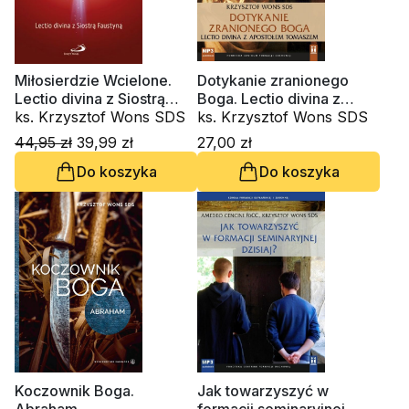
Miłosierdzie Wcielone.
Dotykanie zranionego
Lectio divina z Siostrą
Boga. Lectio divina z
Faustyną
ks. Krzysztof Wons SDS
Apostołem Tomaszem
ks. Krzysztof Wons SDS
(CD -audiobook)
44,95 zł
39,99 zł
27,00 zł
Do koszyka
Do koszyka
Koczownik Boga.
Jak towarzyszyć w