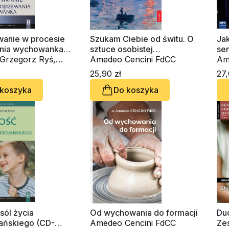
anie w procesie
Szukam Ciebie od świtu. O
Ja
nia wychowanka
sztuce osobistej
sem
obook)
rzegorz Ryś,
wrażliwości i rozeznawania
Amedeo Cencini FdCC
au
Am
encini FdCC
Kr
25,90 zł
27,
 koszyka
Do koszyka
sól życia
Od wychowania do formacji
Du
jańskiego (CD-
Amedeo Cencini FdCC
Ze