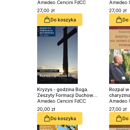
Amedeo Cencini FdCC
audioboo
Amedeo C
27,00 zł
27,00 zł
Do koszyka
Do
Kryzys - godzina Boga.
Rozpal w
Zeszyty Formacji Duchowej
charyzma
nr 76
Amedeo Cencini FdCC
audioboo
Amedeo C
20,00 zł
27,00 zł
Do koszyka
Do