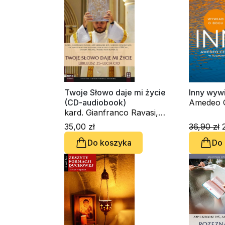
Cencini 
Piekarz
Twoje Słowo daje mi życie
Inny wyw
(CD-audiobook)
Amedeo C
kard. Gianfranco Ravasi,
kardynał Grzegorz Ryś,
35,00 zł
36,90 zł
2
Amedeo Cencini FdCC, ks.
Do koszyka
Do
Waldemar Chrostowski,
Innocenzo Gargano
OSBCam., Danuta Piekarz,
Marko Ivan Rupnik SJ