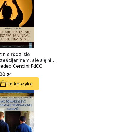
t nie rodzi się
ześcijaninem, ale się nim
aje (CD-audiobook)
edeo Cencini FdCC
00 zł
Do koszyka