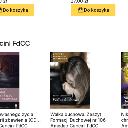
0 zł
(CD-audiobook)
27,00 zł
Do koszyka
Do koszyka
cini FdCC
 własnego życia
Walka duchowa. Zeszyt
Nik
orii zbawienia (CD-
Formacji Duchowej nr 106
chr
k)
encini FdCC
Amedeo Cencini FdCC
sta
Am