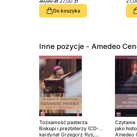
duchowym (CD-
30,00 zł
27,00 zł
27,0
audiobook)
Do koszyka
Inne pozycje - Amedeo Cen
Tożsamość pasterza.
Czytanie
Biskupi i prezbiterzy (CD-
jako hist
audiobook)
kardynał Grzegorz Ryś,
audioboo
Amedeo C