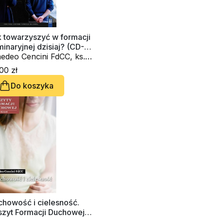
k towarzyszyć w formacji
inaryjnej dzisiaj? (CD-
diobook)
edeo Cencini FdCC, ks.
zysztof Wons SDS
00 zł
Do koszyka
chowość i cielesność.
szyt Formacji Duchowej