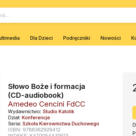
ltimedia
Dla Dzieci
Podręczniki
Nowości
K
Słowo Boże i formacja
(CD-audiobook)
Amedeo Cencini FdCC
Wydawnictwo:
Studio Katolik
Dział:
Konferencje
Seria:
Szkoła Kierownictwa Duchowego
D
ISBN: 9788362929412
P
INDEKS: KAT0054A31923