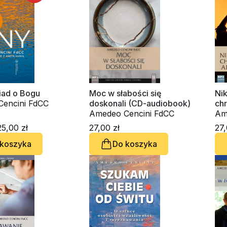
FdCC, Danuta
iad o Bogu
Moc w słabości się
Nik
encini FdCC
doskonali (CD-audiobook)
chr
Amedeo Cencini FdCC
st
Am
5,00 zł
27,00 zł
27,
 koszyka
Do koszyka