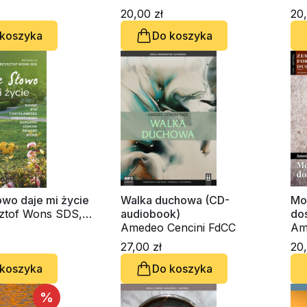
Du
20,00 zł
20,
 koszyka
Do koszyka
owo daje mi życie
Walka duchowa (CD-
Moc
sztof Wons SDS,
audiobook)
dos
nfranco Ravasi,
Amedeo Cencini FdCC
Du
Am
egorz Ryś, o.
27,00 zł
20,
 koszyka
Do koszyka
. Waldemar
ski, Innocenzo
 OSBCam., Amedeo
%