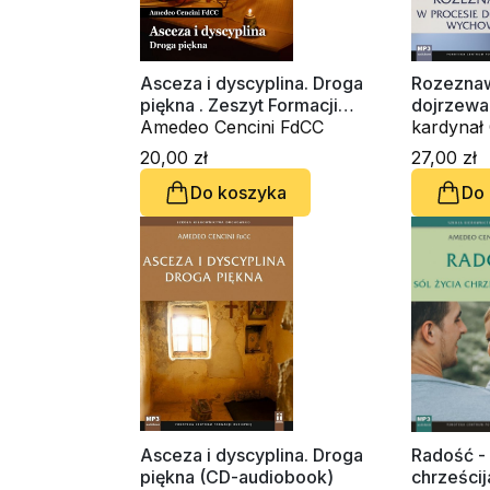
Asceza i dyscyplina. Droga
Rozeznaw
piękna . Zeszyt Formacji
dojrzewa
Duchowej nr 93
Amedeo Cencini FdCC
(CD-audi
kardynał G
Amedeo C
20,00 zł
27,00 zł
Do koszyka
Do
Asceza i dyscyplina. Droga
Radość - 
piękna (CD-audiobook)
chrześci