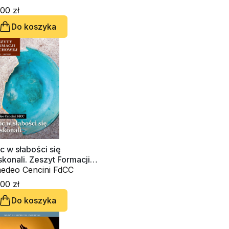
chowej nr 103
00 zł
Do koszyka
 w słabości się
konali. Zeszyt Formacji
chowej nr 99
edeo Cencini FdCC
00 zł
Do koszyka