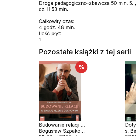
Droga pedagogiczno-zbawcza 50 min. 5. „
cz. II 53 min.
Całkowity czas:
4 godz. 48 min.
Ilość płyt:
1
Pozostałe książki z tej serii
%
Budowanie relacji w
Doty
towarzyszeniu
Bogusław Szpakowski SAC
audi