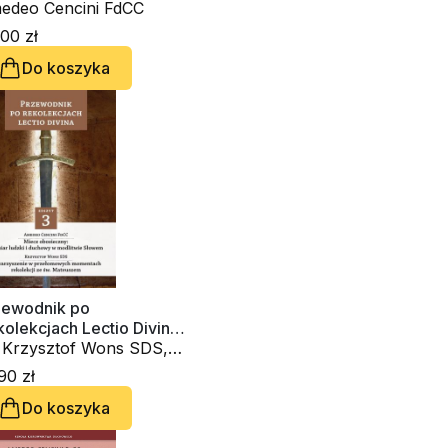
78
edeo Cencini FdCC
00 zł
Do koszyka
zewodnik po
olekcjach Lectio Divina.
szyt 3
. Krzysztof Wons SDS,
edeo Cencini FdCC
90 zł
Do koszyka