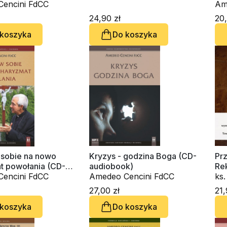
k)
encini FdCC
nr 
Am
24,90 zł
20,
 koszyka
Do koszyka
 sobie na nowo
Kryzys - godzina Boga (CD-
Pr
t powołania (CD-
audiobook)
Rek
k)
encini FdCC
Amedeo Cencini FdCC
Ze
ks
Am
27,00 zł
21,
 koszyka
Do koszyka