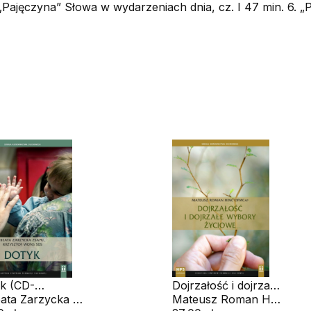
Pajęczyna” Słowa w wydarzeniach dnia, cz. I 47 min. 6. „
k (CD-
Dojrzałość i dojrzałe
obook)
s. Beata Zarzycka ZSAPU, ks. Krzysztof Wons SDS
wybory życiowe
Mateusz Roman Hinc OFMCap.