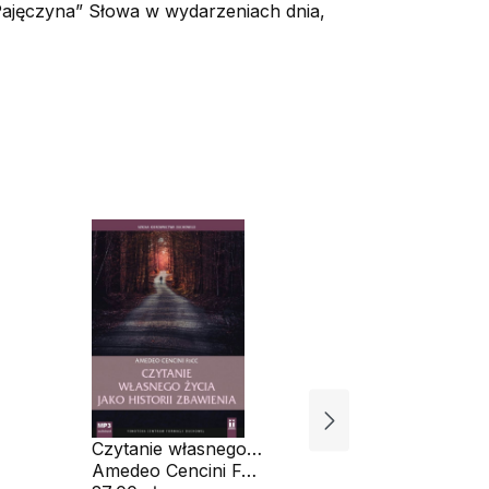
Pajęczyna” Słowa w wydarzeniach dnia,
Czytanie własnego
Sztuka
życia jako historii
Amedeo Cencini FdCC
rozeznaw