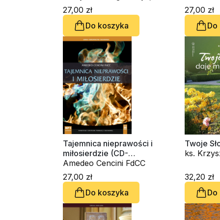
Amedeo Cencini FdCC
27,00 zł
27,00 zł
Do koszyka
Do
Tajemnica nieprawości i
Twoje Sł
miłosierdzie (CD-
ks. Krzy
audiobook)
Amedeo Cencini FdCC
kard. Gia
kardynał Grz
27,00 zł
32,20 zł
Raniero Cantalamessa OFM
Do koszyka
Do
Cap., ks
Chrostow
Gargano