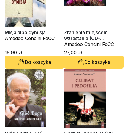
Misja albo dymisja
Zranienia miejscem
Amedeo Cencini FdCC
wzrastania (CD-
audiobook)
Amedeo Cencini FdCC
15,90 zł
27,00 zł
Do koszyka
Do koszyka