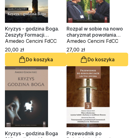
Kryzys - godzina Boga.
Rozpal w sobie na nowo
Zeszyty Formacji
charyzmat powołania
Duchowej nr 76
Amedeo Cencini FdCC
(CD-audiobook)
Amedeo Cencini FdCC
20,00 zł
27,00 zł
Do koszyka
Do koszyka
Kryzys - godzina Boga
Przewodnik po