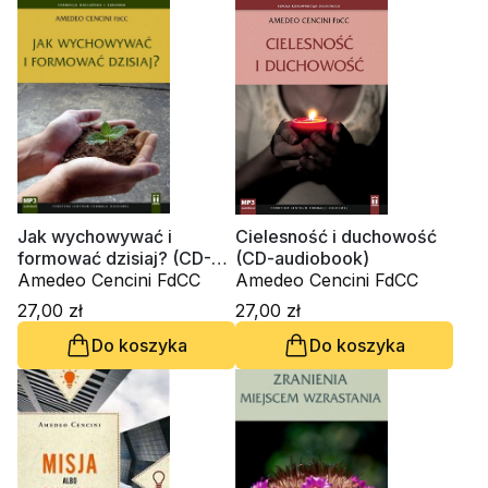
Jak wychowywać i
Cielesność i duchowość
formować dzisiaj? (CD-
(CD-audiobook)
audiobook)
Amedeo Cencini FdCC
Amedeo Cencini FdCC
27,00 zł
27,00 zł
Do koszyka
Do koszyka