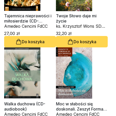
Tajemnica nieprawości i
Twoje Słowo daje mi
miłosierdzie (CD-
życie
audiobook)
Amedeo Cencini FdCC
ks. Krzysztof Wons SDS,
kard. Gianfranco Ravasi,
27,00 zł
32,20 zł
kardynał Grzegorz Ryś, o.
Do koszyka
Do koszyka
Raniero Cantalamessa
OFM Cap., ks. Waldemar
Chrostowski, Innocenzo
Gargano OSBCam.,
Amedeo Cencini FdCC,
Danuta Piekarz
Walka duchowa (CD-
Moc w słabości się
audiobook)
doskonali. Zeszyt Formacji
Amedeo Cencini FdCC
Duchowej nr 99
Amedeo Cencini FdCC