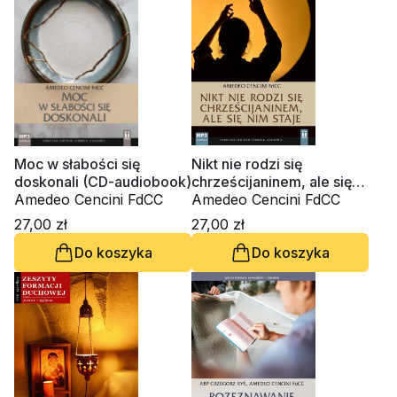
Piekarz, Marko Ivan
Rupnik SJ
Moc w słabości się
Nikt nie rodzi się
doskonali (CD-audiobook)
chrześcijaninem, ale się
Amedeo Cencini FdCC
nim staje (CD-audiobook)
Amedeo Cencini FdCC
27,00 zł
27,00 zł
Do koszyka
Do koszyka