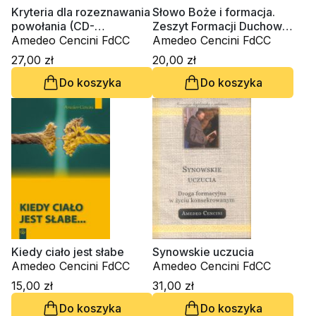
Kryteria dla rozeznawania
Słowo Boże i formacja.
powołania (CD-
Zeszyt Formacji Duchowej
audiobook)
Amedeo Cencini FdCC
nr 31
Amedeo Cencini FdCC
27,00 zł
20,00 zł
Do koszyka
Do koszyka
Kiedy ciało jest słabe
Synowskie uczucia
Amedeo Cencini FdCC
Amedeo Cencini FdCC
15,00 zł
31,00 zł
Do koszyka
Do koszyka