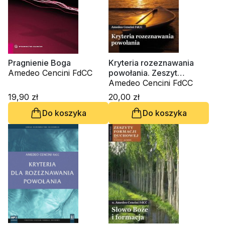
Pragnienie Boga
Kryteria rozeznawania
Amedeo Cencini FdCC
powołania. Zeszyt
Formacji Duchowej nr 40
Amedeo Cencini FdCC
19,90 zł
20,00 zł
Do koszyka
Do koszyka