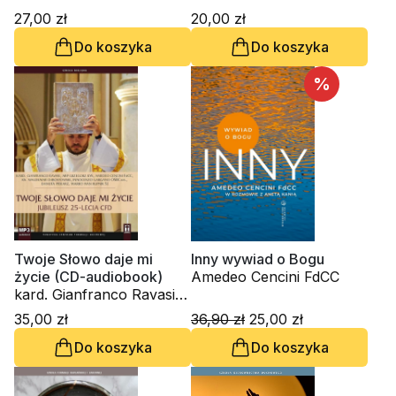
27,00 zł
20,00 zł
Do koszyka
Do koszyka
%
Twoje Słowo daje mi
Inny wywiad o Bogu
życie (CD-audiobook)
Amedeo Cencini FdCC
kard. Gianfranco Ravasi,
kardynał Grzegorz Ryś,
35,00 zł
36,90 zł
25,00 zł
Amedeo Cencini FdCC, ks.
Do koszyka
Do koszyka
Waldemar Chrostowski,
Innocenzo Gargano
OSBCam., Danuta