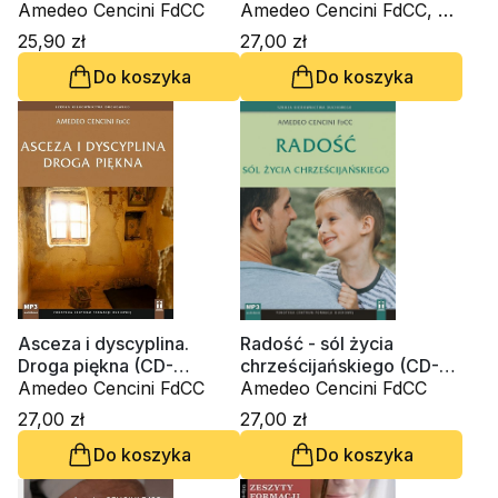
wrażliwości i
Amedeo Cencini FdCC
dzisiaj? (CD-audiobook)
Amedeo Cencini FdCC, ks.
rozeznawania
Krzysztof Wons SDS
25,90 zł
27,00 zł
Do koszyka
Do koszyka
Asceza i dyscyplina.
Radość - sól życia
Droga piękna (CD-
chrześcijańskiego (CD-
audiobook)
Amedeo Cencini FdCC
audiobook)
Amedeo Cencini FdCC
27,00 zł
27,00 zł
Do koszyka
Do koszyka