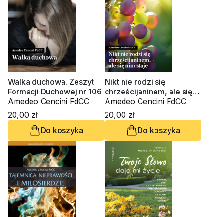
Walka duchowa. Zeszyt
Nikt nie rodzi się
Formacji Duchowej nr 106
chrześcijaninem, ale się
Amedeo Cencini FdCC
nim staje. Zeszyt Formacji
Amedeo Cencini FdCC
Duchowej nr 103
20,00 zł
20,00 zł
Do koszyka
Do koszyka