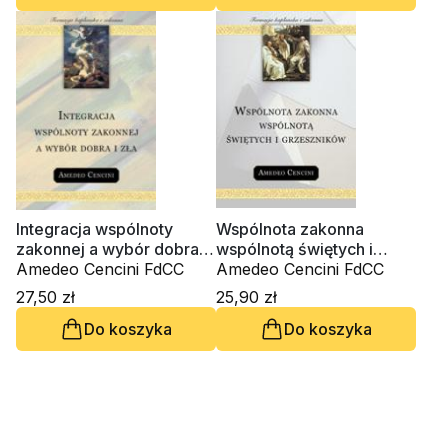
Integracja wspólnoty
Wspólnota zakonna
zakonnej a wybór dobra i
wspólnotą świętych i
zła
Amedeo Cencini FdCC
grzeszników
Amedeo Cencini FdCC
27,50 zł
25,90 zł
Do koszyka
Do koszyka