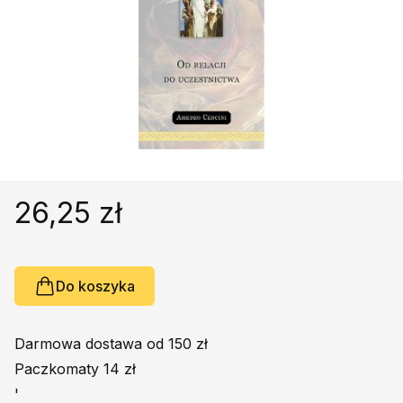
Religie
Śpiewniki
Kultura
Książki obcojęzyczne
Poradniki, leksykony...
Dewocjonalia
Inne
Podręczniki szkolne
26,25 zł
Promocja
Do koszyka
Darmowa dostawa od 150 zł
Paczkomaty 14 zł
'