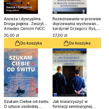
Asceza i dyscyplina.
Rozeznawanie w procesie
Droga piękna . Zeszyt
dojrzewania wychowanka
Formacji Duchowej nr 93
Amedeo Cencini FdCC
(CD-audiobook)
kardynał Grzegorz Ryś,
Amedeo Cencini FdCC
20,00 zł
27,00 zł
Do koszyka
Do koszyka
Szukam Ciebie od świtu.
Jak towarzyszyć w
O sztuce osobistej
formacji seminaryjnej