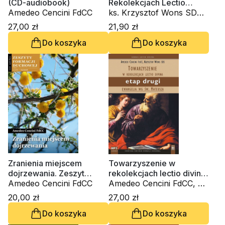
(CD-audiobook)
Rekolekcjach Lectio
Amedeo Cencini FdCC
Divina. Zeszyt 3
ks. Krzysztof Wons SDS,
Amedeo Cencini FdCC
27,00 zł
21,90 zł
Do koszyka
Do koszyka
Zranienia miejscem
Towarzyszenie w
dojrzewania. Zeszyt
rekolekcjach lectio divina.
Formacji Duchowej nr 72
Amedeo Cencini FdCC
Etap drugi. Ewangelia wg
Amedeo Cencini FdCC, ks.
św. Mateusza CD-MP3-
Krzysztof Wons SDS
20,00 zł
27,00 zł
audiobok)
Do koszyka
Do koszyka