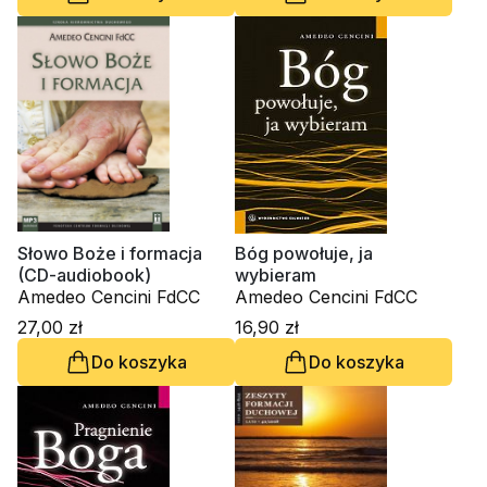
Waldemar Chrostowski,
ks. Krzysztof Grzywocz
Słowo Boże i formacja
Bóg powołuje, ja
(CD-audiobook)
wybieram
Amedeo Cencini FdCC
Amedeo Cencini FdCC
27,00 zł
16,90 zł
Do koszyka
Do koszyka