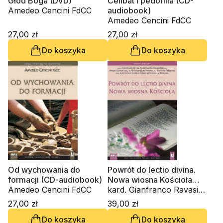
Głód Boga (DVD)
Celibat i pedofilia (CD-
Amedeo Cencini FdCC
audiobook)
Amedeo Cencini FdCC
27,00 zł
27,00 zł
Do koszyka
Do koszyka
Od wychowania do
Powrót do lectio divina.
formacji (CD-audiobook)
Nowa wiosna Kościoła
Amedeo Cencini FdCC
(CD-audiobook)
kard. Gianfranco Ravasi,
Innocenzo Gargano
27,00 zł
39,00 zł
OSBCam., Amedeo
Do koszyka
Do koszyka
Cencini FdCC, ks.