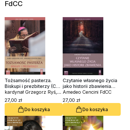
FdCC
Tożsamość pasterza.
Czytanie własnego życia
Biskupi i prezbiterzy (CD-
jako historii zbawienia
audiobook)
kardynał Grzegorz Ryś,
(CD-audiobook)
Amedeo Cencini FdCC
Amedeo Cencini FdCC
27,00 zł
27,00 zł
Do koszyka
Do koszyka