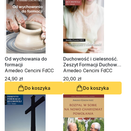
Od wychowania do
Duchowość i cielesność.
formacji
Zeszyt Formacji Duchowej
Amedeo Cencini FdCC
nr 78
Amedeo Cencini FdCC
24,90 zł
20,00 zł
Do koszyka
Do koszyka