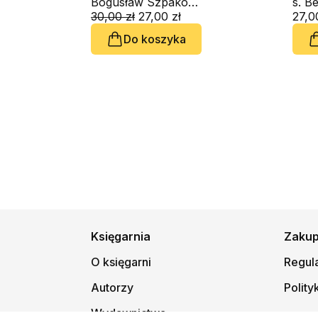
towarzyszeniu
Bogusław Szpakowski SAC
audi
duchowym (CD-
30,00 zł
27,00 zł
27,0
audiobook)
Do koszyka
Księgarnia
Zaku
O księgarni
Regul
Autorzy
Polity
Wydawnictwa