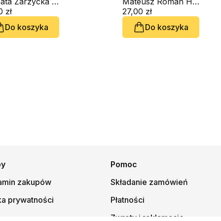
obook)
s. Beata Zarzycka ZSAPU, ks. Krzysztof Wons SDS
wybory życiowe
Mateusz Roman Hinc OFMCap.
0 zł
(CD-audiobook)
27,00 zł
Do koszyka
Do koszyka
py
Pomoc
amin zakupów
Składanie zamówień
ka prywatności
Płatności
Zwroty i reklamacje