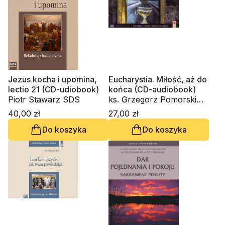
Jezus kocha i upomina,
Eucharystia. Miłość, aż do
lectio 21 (CD-udiobook)
końca (CD-audiobook)
Piotr Stawarz SDS
ks. Grzegorz Pomorski
SDS, ks. Leszek Skaliński
40,00 zł
27,00 zł
SDS, s. Małgorzata
Do koszyka
Do koszyka
Oczkowicz, Piotr Stawarz
SDS, ks. Rafał Pasternak
SDS