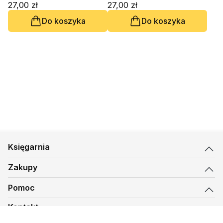
ks. Grzegorz Pomorski
27,00 zł
27,00 zł
SDS, ks. Piotr Szyrszeń
Do koszyka
Do koszyka
SDS, Piotr Stawarz SDS
Księgarnia
Zakupy
Pomoc
Kontakt