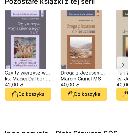
Pozostałe książki z tej serii
Czy ty wierzysz w
Droga z Jezusem
Pan Bó
Syna
ks. Maciej Dalibor SDS
do Jeruzalem (CD-
Marcin Ciunel MS
człowi
Człowieczego? (J 9,
42,00 zł
audiobook)
40,00 zł
audiob
40,00 z
35) (CD-audiobook)
Do koszyka
Do koszyka
D