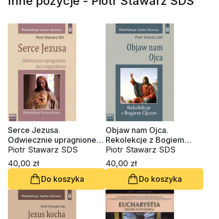
Inne pozycje - Piotr Stawarz SDS
Serce Jezusa.
Objaw nam Ojca.
Odwiecznie upragnione,
Rekolekcje z Bogiem
lecz wzgardzone, lectio
Piotr Stawarz SDS
Ojcem, lectio 27 (CD-
Piotr Stawarz SDS
34 CD-audiobook)
audiobook)
40,00 zł
40,00 zł
Do koszyka
Do koszyka