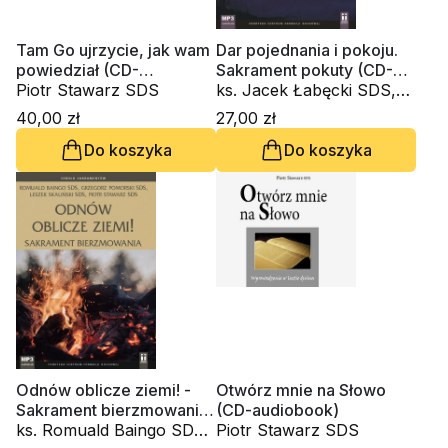
Tam Go ujrzycie, jak wam
Dar pojednania i pokoju.
powiedział (CD-
Sakrament pokuty (CD-
audiobook)
Piotr Stawarz SDS
audiobook)
ks. Jacek Łabęcki SDS,
ks. Leszek Skaliński SDS,
40,00 zł
27,00 zł
Piotr Stawarz SDS, Piotr
Do koszyka
Do koszyka
Ślęczka SDS
Odnów oblicze ziemi! -
Otwórz mnie na Słowo
Sakrament bierzmowania
(CD-audiobook)
(CD-audiobook)
ks. Romuald Baingo SDS,
Piotr Stawarz SDS