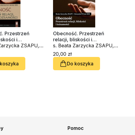
. Przestrzeń
Obecność. Przestrzeń
iskości i
relacji, bliskości i
ci (CD-audiobook)
 Zarzycka ZSAPU,
tożsamości. Zeszyt Formacji
s. Beata Zarzycka ZSAPU,
sztof Wons SDS
Duchowej nr 95
ks. Krzysztof Wons SDS
20,00 zł
 koszyka
Do koszyka
py
Pomoc