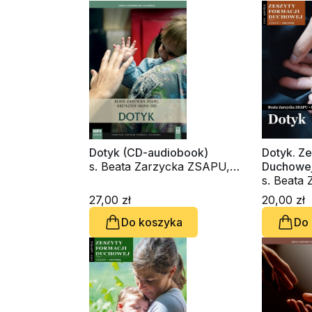
Dotyk (CD-audiobook)
Dotyk. Ze
s. Beata Zarzycka ZSAPU,
Duchowej
ks. Krzysztof Wons SDS
s. Beata
ks. Krzy
27,00 zł
20,00 zł
Do koszyka
Do