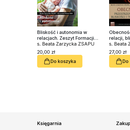
Bliskość i autonomia w
Obecność
relacjach. Zeszyt Formacji
relacji, bl
Duchowej nr 101
s. Beata Zarzycka ZSAPU
tożsamoś
s. Beata
ks. Krzy
20,00 zł
27,00 zł
Do koszyka
Do
Księgarnia
Zaku