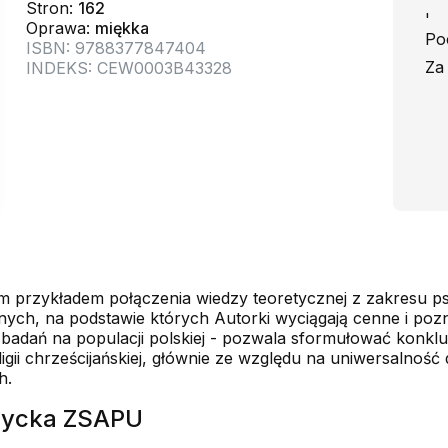
Stron:
162
'
Oprawa:
miękka
Po
ISBN: 9788377847404
Za
INDEKS: CEW0003B43328
przykładem połączenia wiedzy teoretycznej z zakresu psych
cznych, na podstawie których Autorki wyciągają cenne i poz
 badań na populacji polskiej - pozwala sformułować konkl
ii chrześcijańskiej, głównie ze względu na uniwersalność 
h.
rzycka ZSAPU