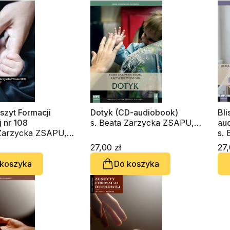
szyt Formacji
Dotyk (CD-audiobook)
Bli
 nr 108
s. Beata Zarzycka ZSAPU,
au
 Zarzycka ZSAPU,
ks. Krzysztof Wons SDS
s.
sztof Wons SDS
ks
27,00 zł
27,
 koszyka
Do koszyka