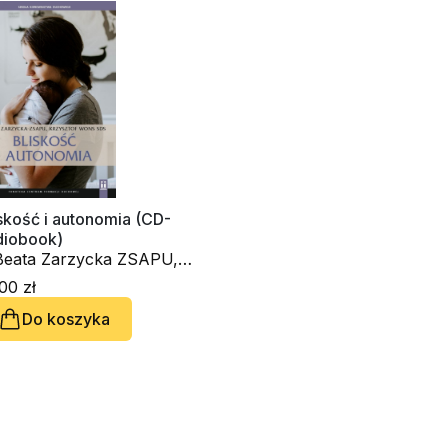
skość i autonomia (CD-
diobook)
 Beata Zarzycka ZSAPU,
. Krzysztof Wons SDS
00 zł
Do koszyka