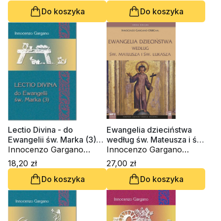
Chrostowski, Danuta
Do koszyka
Do koszyka
Piekarz
Lectio Divina - do
Ewangelia dzieciństwa
Ewangelii św. Marka (3)
według św. Mateusza i św.
(Tom 32)
Innocenzo Gargano
Łukasza (CD-audiobook)
Innocenzo Gargano
OSBCam.
OSBCam.
18,20 zł
27,00 zł
Do koszyka
Do koszyka