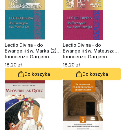
Lectio Divina - do
Lectio Divina - do
Ewangelii św. Marka (2)
Ewangelii św. Mateusza
(Tom 31)
Innocenzo Gargano
(6) (Tom 28)
Innocenzo Gargano
OSBCam.
OSBCam.
18,20 zł
18,20 zł
Do koszyka
Do koszyka