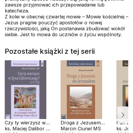
zawsze przyjmować ich przepowiadanie lub
katecheza.
Z kolei w obecnej czwartej mowie – Mowie kościelnej –
Jezus pragnie pouczyć apostołów o nowej
rzeczywistości, jaką On postanawia zbudować wokół
siebie. Jest to mowa do uczniów o życiu wspólnoty.
Pozostałe książki z tej serii
Czy ty wierzysz w
Droga z Jezusem
Pan Bó
Syna
ks. Maciej Dalibor SDS
do Jeruzalem (CD-
Marcin Ciunel MS
człowi