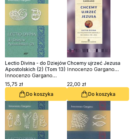
Lectio Divina - do Dziejów
Chcemy ujrzeć Jezusa
Apostolskich (2) (Tom 13)
Innocenzo Gargano
Innocenzo Gargano
OSBCam.
OSBCam.
15,75 zł
22,00 zł
Do koszyka
Do koszyka