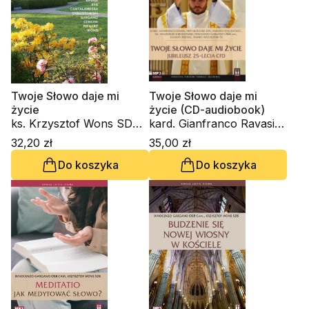
Twoje Słowo daje mi
Twoje Słowo daje mi
życie
życie (CD-audiobook)
ks. Krzysztof Wons SDS,
kard. Gianfranco Ravasi,
kard. Gianfranco Ravasi,
kardynał Grzegorz Ryś,
32,20 zł
35,00 zł
kardynał Grzegorz Ryś, o.
Amedeo Cencini FdCC, ks.
Do koszyka
Do koszyka
Raniero Cantalamessa
Waldemar Chrostowski,
OFM Cap., ks. Waldemar
Innocenzo Gargano
Chrostowski, Innocenzo
OSBCam., Danuta
Gargano OSBCam.,
Piekarz, Marko Ivan
Amedeo Cencini FdCC,
Rupnik SJ
Danuta Piekarz