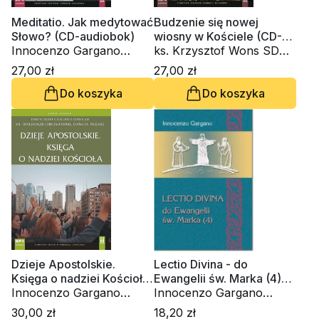
Meditatio. Jak medytować
Budzenie się nowej
Słowo? (CD-audiobok)
wiosny w Kościele (CD-
Innocenzo Gargano
audiobook)
ks. Krzysztof Wons SDS,
OSBCam., ks. Krzysztof
Innocenzo Gargano
27,00 zł
27,00 zł
Wons SDS
OSBCam.
Do koszyka
Do koszyka
Dzieje Apostolskie.
Lectio Divina - do
Księga o nadziei Kościoła
Ewangelii św. Marka (4)
(CD- audiobook)
Innocenzo Gargano
(Tom 33)
Innocenzo Gargano
OSBCam., ks. Waldemar
OSBCam.
30,00 zł
18,20 zł