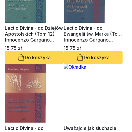
Lectio Divina - do Dziejów
Lectio Divina - do
Apostolskich (Tom 12)
Ewangelii św. Marka (Tom
Innocenzo Gargano
3)
Innocenzo Gargano
OSBCam.
OSBCam.
15,75 zł
15,75 zł
Do koszyka
Do koszyka
Lectio Divina - do
Uważajcie jak słuchacie