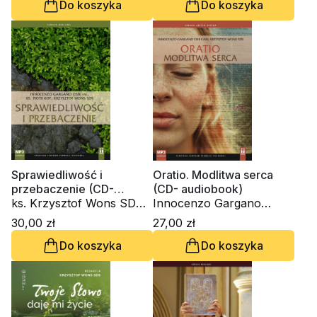
Do koszyka
Do koszyka
Sprawiedliwość i
Oratio. Modlitwa serca
przebaczenie (CD-
(CD- audiobook)
audiobook)
ks. Krzysztof Wons SDS,
Innocenzo Gargano
ks. Piotr Kot, Innocenzo
OSBCam., ks. Krzysztof
30,00 zł
27,00 zł
Gargano OSBCam.
Wons SDS
Do koszyka
Do koszyka