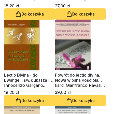
OSBCam.
OSBCam.
18,20 zł
27,00 zł
Do koszyka
Do koszyka
Lectio Divina - do
Powrót do lectio divina.
Ewangelii św. Łukasza (5)
Nowa wiosna Kościoła
(Tom 22)
Innocenzo Gargano
(CD-audiobook)
kard. Gianfranco Ravasi,
OSBCam.
Innocenzo Gargano
18,20 zł
39,00 zł
OSBCam., Amedeo
Do koszyka
Do koszyka
Cencini FdCC, ks.
Waldemar Chrostowski,
ks. Krzysztof Grzywocz