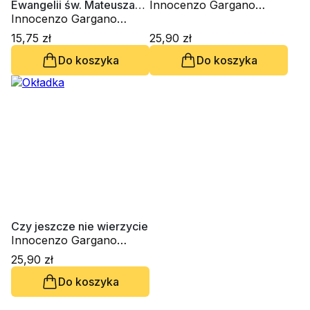
Ewangelii św. Mateusza
Innocenzo Gargano
(1) (tom 2)
Innocenzo Gargano
OSBCam.
OSBCam.
15,75 zł
25,90 zł
Do koszyka
Do koszyka
Czy jeszcze nie wierzycie
Innocenzo Gargano
OSBCam.
25,90 zł
Do koszyka