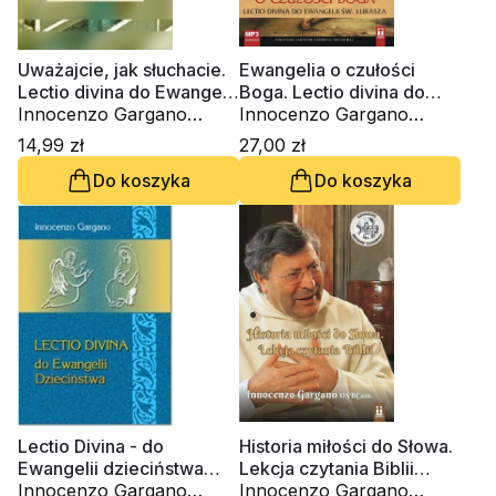
Uważajcie, jak słuchacie.
Ewangelia o czułości
Lectio divina do Ewangelii
Boga. Lectio divina do
św. Łukasza
Innocenzo Gargano
Ewangelii św. Łukasza
Innocenzo Gargano
OSBCam.
(CD-Audiobook)
OSBCam.
14,99 zł
27,00 zł
Do koszyka
Do koszyka
Lectio Divina - do
Historia miłości do Słowa.
Ewangelii dzieciństwa
Lekcja czytania Biblii
(Tom 23)
Innocenzo Gargano
(DVD)
Innocenzo Gargano