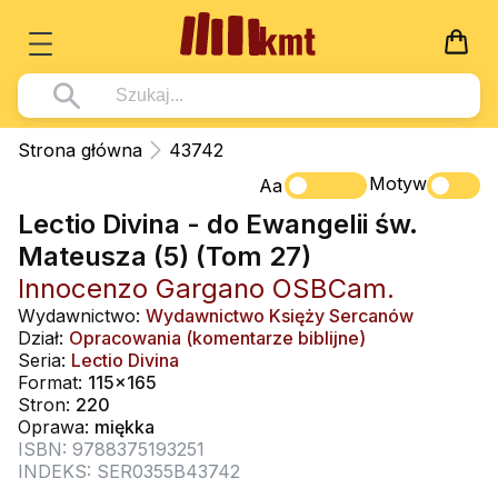
Książki
Strona główna
43742
Wszystko z kategorii - Książki
Motyw
Multimedia
Aa
Lectio Divina - do Ewangelii św.
Pismo Święte
Wszystko z kategorii - Multimedia
Dla Dzieci
Mateusza (5) (Tom 27)
Kościół Katolicki
DVD
Wszystko z kategorii - Dla Dzieci
Podręczniki
Innocenzo Gargano OSBCam.
Duszpasterstwo
CD-ROM
Literatura (D)
Wydawnictwo:
Wydawnictwo Księży Sercanów
Wszystko z kategorii - Podręczniki
Nowości
Dział:
Opracowania (komentarze biblijne)
Teologia
Muzyka
Płyty, DVD (D)
Podręczniki i pomoce dydaktyczne
Zaloguj się
Seria:
Lectio Divina
Życie chrześcijańskie
Format:
115x165
Rekolekcje i inne na CD
Podręczniki i pomoce dydaktyczne
Zabawa i Nauka
Stron:
220
Duchowość
Oprawa:
miękka
Śpiew i modlitwa
ISBN: 9788375193251
Literatura piękna
Muzyka klasyczna
INDEKS: SER0355B43742