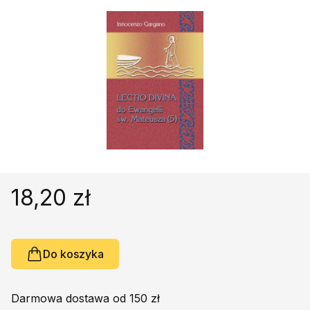
Religie
Śpiewniki
Kultura
Książki obcojęzyczne
Poradniki, leksykony...
Dewocjonalia
Inne
Podręczniki szkolne
Promocja
18,20 zł
Do koszyka
Darmowa dostawa od 150 zł