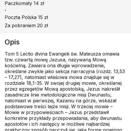
Paczkomaty 14 zł
'
Poczta Polska 15 zł
Za pobraniem 20 zł
Opis
Tom 5 Lectio divina Ewangelii św. Mateusza omawia
tzw. czwartą mowę Jezusa, nazywaną Mową
kościelną. Zawiera ona długie wprowadzenie,
określane zwykle jako sekcja narracyjna (rozdz. 13,53
– 17,27), natomiast właściwa mowa znajduje się w
rozdziale 18,1-35. W swojej drugiej mowie, określanej
przez egzegetów Mową apostolską, Jezus nakreślił
zasadnicze linie metodologiczne misji Dwunastu,
natomiast w pierwszej, Kazaniu na górze, wskazał
podstawowe treści tejże misji. W trzeciej mowie –
Mowie w przypowieściach – Jezus przedstawił
konkretne przykłady przepowiadania, aby dwunastu
apostołów i ich następcy w możliwe najbardziej
praktyczny sposób nauczyli się, jaką formę powinno