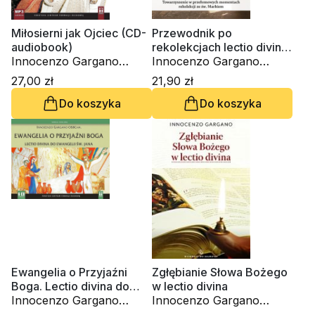
Miłosierni jak Ojciec (CD-
Przewodnik po
audiobook)
rekolekcjach lectio divina.
Innocenzo Gargano
Zeszyt 2
Innocenzo Gargano
OSBCam.
OSBCam., ks. Krzysztof
27,00 zł
21,90 zł
Wons SDS
Do koszyka
Do koszyka
Ewangelia o Przyjaźni
Zgłębianie Słowa Bożego
Boga. Lectio divina do
w lectio divina
Ewangelii św. Jana
Innocenzo Gargano
Innocenzo Gargano
(6xCD-audiobook)
OSBCam.
OSBCam.