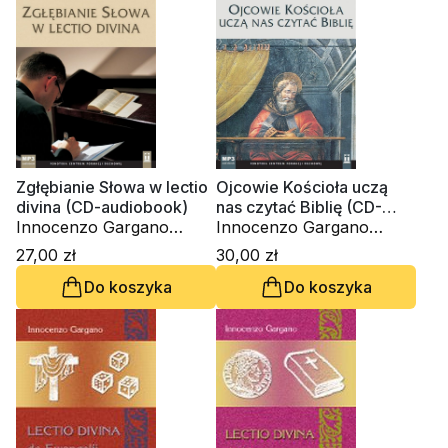
Zgłębianie Słowa w lectio
Ojcowie Kościoła uczą
divina (CD-audiobook)
nas czytać Biblię (CD-
Innocenzo Gargano
audiobook)
Innocenzo Gargano
OSBCam.
OSBCam., ks. Edward
27,00 zł
30,00 zł
Staniek, Dariusz
Do koszyka
Do koszyka
Kasprzak OFMCap, ks.
Krzysztof Wons SDS