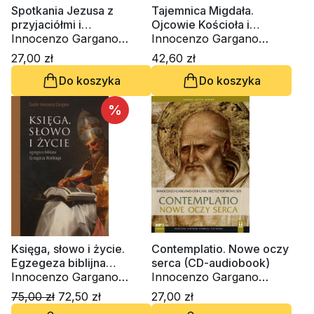
Spotkania Jezusa z
Tajemnica Migdała.
przyjaciółmi i
Ojcowie Kościoła i
przyjaciółkami (CD-
Innocenzo Gargano
chrześcijańska droga do
Innocenzo Gargano
audiobook)
OSBCam.
świętości
OSBCam.
27,00 zł
42,60 zł
Do koszyka
Do koszyka
%
Księga, słowo i życie.
Contemplatio. Nowe oczy
Egzegeza biblijna
serca (CD-audiobook)
Grzegorza Wielkiego
Innocenzo Gargano
Innocenzo Gargano
OSBCam.
OSBCam., ks. Krzysztof
75,00 zł
72,50 zł
27,00 zł
Wons SDS