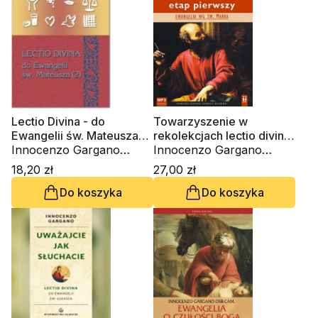
Lectio Divina - do
Towarzyszenie w
Ewangelii św. Mateusza
rekolekcjach lectio divina.
(2) (Tom 24)
Innocenzo Gargano
Ewangelia wg św. Marka
Innocenzo Gargano
OSBCam.
(CD-audiobook)
OSBCam., ks. Krzysztof
18,20 zł
27,00 zł
Wons SDS
Do koszyka
Do koszyka