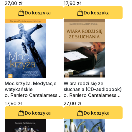
OFM Cap.
27,00 zł
17,90 zł
Do koszyka
Do koszyka
Moc krzyża. Medytacje
Wiara rodzi się ze
watykańskie
słuchania (CD-audiobook)
o. Raniero Cantalamessa
o. Raniero Cantalamessa
OFM Cap.
OFM Cap.
17,90 zł
27,00 zł
Do koszyka
Do koszyka