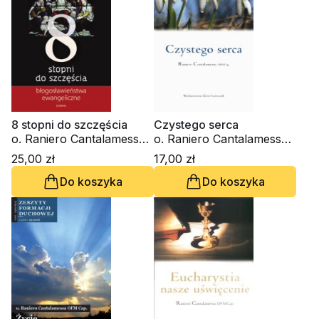
8 stopni do szczęścia
Czystego serca
o. Raniero Cantalamessa
o. Raniero Cantalamessa
OFM Cap.
OFM Cap.
25,00 zł
17,00 zł
Do koszyka
Do koszyka