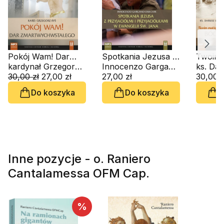
Pokój Wam! Dar
Spotkania Jezusa z
Twoim 
Zmartwychwstałego
kardynał Grzegorz Ryś
przyjaciółmi i
Innocenzo Gargano OSBCam.
jest tw
(CD-audiobook)
30,00 zł
27,00 zł
przyjaciółkami (CD-
27,00 zł
54, 5).
30,00 z
audiobook)
Oblubi
Do koszyka
Do koszyka
D
audiob
Inne pozycje - o. Raniero
Cantalamessa OFM Cap.
%