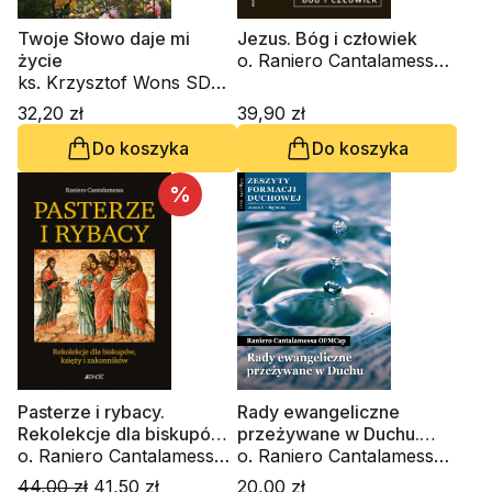
Twoje Słowo daje mi
Jezus. Bóg i człowiek
życie
o. Raniero Cantalamessa
ks. Krzysztof Wons SDS,
OFM Cap.
kard. Gianfranco Ravasi,
32,20 zł
39,90 zł
kardynał Grzegorz Ryś, o.
Do koszyka
Do koszyka
Raniero Cantalamessa
OFM Cap., ks. Waldemar
Chrostowski, Innocenzo
%
Gargano OSBCam.,
Amedeo Cencini FdCC,
Danuta Piekarz
Pasterze i rybacy.
Rady ewangeliczne
Rekolekcje dla biskupów,
przeżywane w Duchu.
księży i zakonników
o. Raniero Cantalamessa
Zeszyt Formacji Duchowej
o. Raniero Cantalamessa
OFM Cap.
nr 85
OFM Cap.
44,00 zł
41,50 zł
20,00 zł