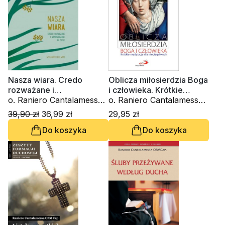
Nasza wiara. Credo
Oblicza miłosierdzia Boga
rozważane i
i człowieka. Krótkie
wprowadzane w życie
o. Raniero Cantalamessa
medytacje dla
o. Raniero Cantalamessa
OFM Cap.
niecierpliwych
OFM Cap.
39,90 zł
36,99 zł
29,95 zł
Do koszyka
Do koszyka