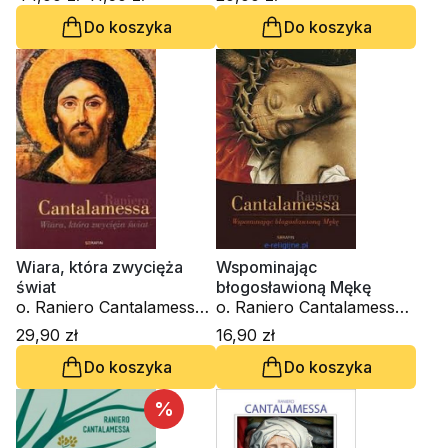
Do koszyka
Do koszyka
Wiara, która zwycięża
Wspominając
świat
błogosławioną Mękę
o. Raniero Cantalamessa
o. Raniero Cantalamessa
OFM Cap.
OFM Cap.
29,90 zł
16,90 zł
Do koszyka
Do koszyka
%