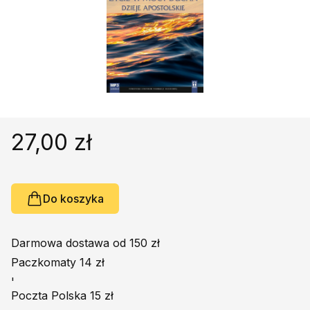
Religie
Śpiewniki
Kultura
Książki obcojęzyczne
Poradniki, leksykony...
Dewocjonalia
Inne
27,00 zł
Podręczniki szkolne
Promocja
Do koszyka
Darmowa dostawa od 150 zł
Paczkomaty 14 zł
'
Poczta Polska 15 zł