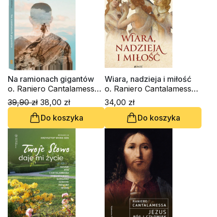
Na ramionach gigantów
Wiara, nadzieja i miłość
o. Raniero Cantalamessa
o. Raniero Cantalamessa
OFM Cap.
OFM Cap.
39,90 zł
38,00 zł
34,00 zł
Do koszyka
Do koszyka