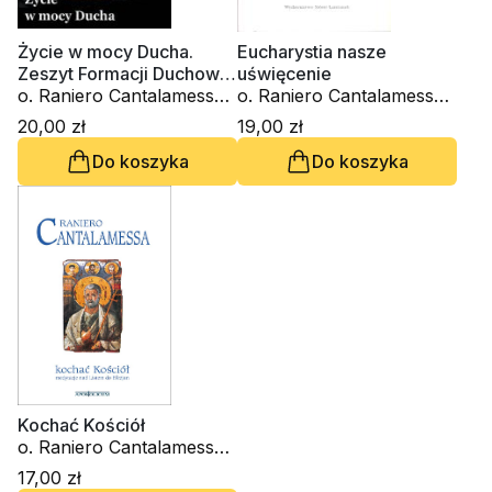
Życie w mocy Ducha.
Eucharystia nasze
Zeszyt Formacji Duchowej
uświęcenie
nr 32
o. Raniero Cantalamessa
o. Raniero Cantalamessa
OFM Cap.
OFM Cap.
20,00 zł
19,00 zł
Do koszyka
Do koszyka
Kochać Kościół
o. Raniero Cantalamessa
OFM Cap.
17,00 zł