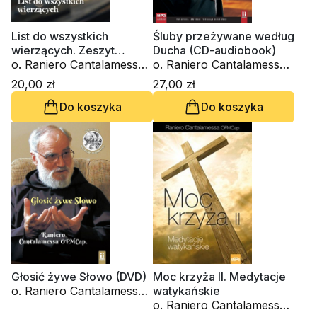
List do wszystkich
Śluby przeżywane według
wierzących. Zeszyt
Ducha (CD-audiobook)
Formacji Duchowej nr 69
o. Raniero Cantalamessa
o. Raniero Cantalamessa
OFM Cap.
OFM Cap.
20,00 zł
27,00 zł
Do koszyka
Do koszyka
Głosić żywe Słowo (DVD)
Moc krzyża II. Medytacje
o. Raniero Cantalamessa
watykańskie
OFM Cap.
o. Raniero Cantalamessa